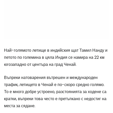
Най-голямото летище в индийския щат Тамил Нанду и
петото по големина в цяла Индия се намира на 22 км
югозападно от центъра на град Ченай.
Въпреки натоварения вътрешен и международен
трафик, летището в Ченай е по-скоро средно голямо.
То е много добре устроено, разстоянията за ходене са
кратки, въпреки това често е претъпкано с недостиг на
места за сядане.