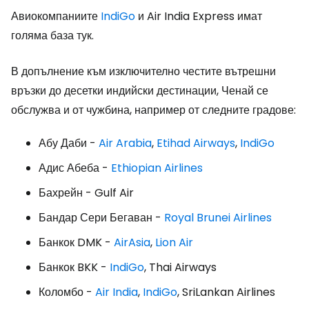
Авиокомпаниите
IndiGo
и Air India Express имат
голяма база тук.
В допълнение към изключително честите вътрешни
връзки до десетки индийски дестинации, Ченай се
обслужва и от чужбина, например от следните градове:
Абу Даби -
Air Arabia
,
Etihad Airways
,
IndiGo
Адис Абеба -
Ethiopian Airlines
Бахрейн - Gulf Air
Бандар Сери Бегаван -
Royal Brunei Airlines
Банкок DMK -
AirAsia
,
Lion Air
Банкок BKK -
IndiGo
, Thai Airways
Коломбо -
Air India
,
IndiGo
, SriLankan Airlines