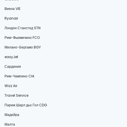
Виена VIE
Ryanair
Лондон Станстед STN
Рим-Фьюмичино FCO
Милано-Бергамо BGY
easyJet
Сардиния
Рим-Чампино CIA
Wizz Air
Travel Service
Париж Шарл дьо Гол CDG
Мадейра
Малта