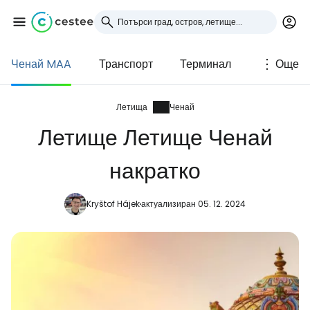
Ченай MAA
Транспорт
Терминал
Още
Влезте в Cestee
... световната общност на туристите
Летища
Ченай
Летище Летище Ченай
Продължете с Google
накратко
Kryštof Hájek
актуализиран 05. 12. 2024
Продължете с Facebook
Продължете с имейл