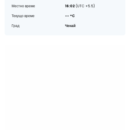
Местно време
16:02
(UTC +5.5)
Текущо време
-- °C
Град
Ченай