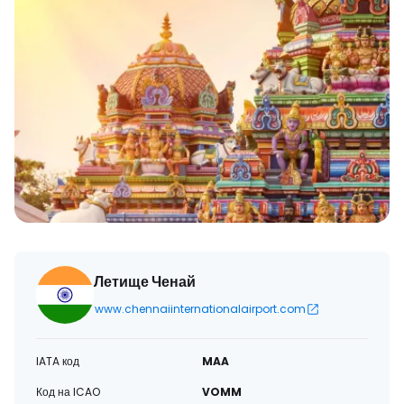
Летище Ченай
www.chennaiinternationalairport.com
IATA код
MAA
Код на ICAO
VOMM