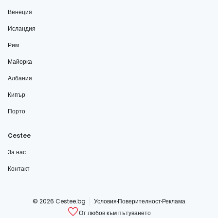
Венеция
Исландия
Рим
Майорка
Албания
Кипър
Порто
Cestee
За нас
Контакт
© 2026 Cestee.bg
Условия
Поверителност
Реклама
От любов към пътуването