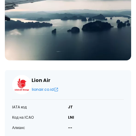
Lion Air
lionair.co.id
IATA код
JT
Код на ICAO
LNI
Алианс
--