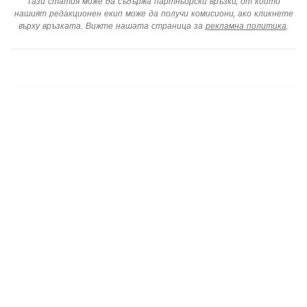
Тази статия може да съдържа партньорски връзки, от които
нашият редакционен екип може да получи комисиони, ако кликнете
върху връзката. Вижте нашата страница за
рекламна политика
.