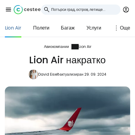
Lion Air
Полети
Багаж
Услуги
Още
Влезте в Cestee
... световната общност на туристите
Авиокомпании
Lion Air
Lion Air накратко
Продължете с Google
David Eiselt
актуализиран 29. 09. 2024
Продължете с Facebook
Продължете с имейл