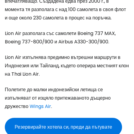
впечатляващо. Създадена едва през 2000 г., в
момента тя разполага с над 100 самолета в своя флот
и още около 230 самолета в процес на поръчка.
Lion Air разполага със самолети Boeing 737 MAX,
Boeing 737-800/900 и Airbus A330-300/900.
Lion Air изпълнява предимно вътрешни маршрути в
Индонезия или Тайланд, където оперира местният клон
на Thai Lion Air.
Полетите до малки индонезийски летища се
изпълняват от изцяло притежаваното дъщерно
дружество
Wings Air
.
Резервирайте хотела си, преди да пътувате