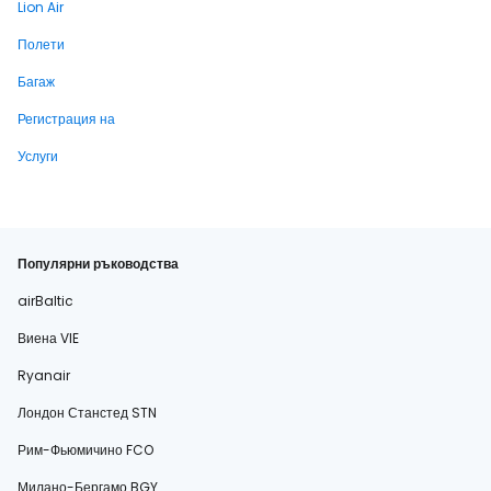
Lion Air
Полети
Багаж
Регистрация на
Услуги
Популярни ръководства
airBaltic
Виена VIE
Ryanair
Лондон Станстед STN
Рим-Фьюмичино FCO
Милано-Бергамо BGY