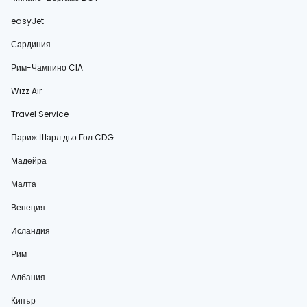
easyJet
Сардиния
Рим-Чампино CIA
Wizz Air
Travel Service
Париж Шарл дьо Гол CDG
Мадейра
Малта
Венеция
Исландия
Рим
Албания
Кипър