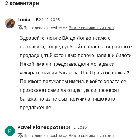
2 коментари
Lucie _B
24. 12. 2025
Преведено от cestee.cz
Вижте оригиналния текст
Здравейте, летя с BA до Лондон само с
наръчника, според уебсайта полетът вероятно е
продаден, тъй като няма повече налични билети.
Някой има ли представа дали мога да си
чекирам ръчния багаж на Т1 в Прага без такса?
Понякога получавам имейл, в който хората се
призовават сами да отидат да си проверят
багажа, но аз не съм получила нищо като
предложение.
Pavel Planespotter
24. 12. 2025
Преведено от cestee.cz
Вижте оригиналния текст