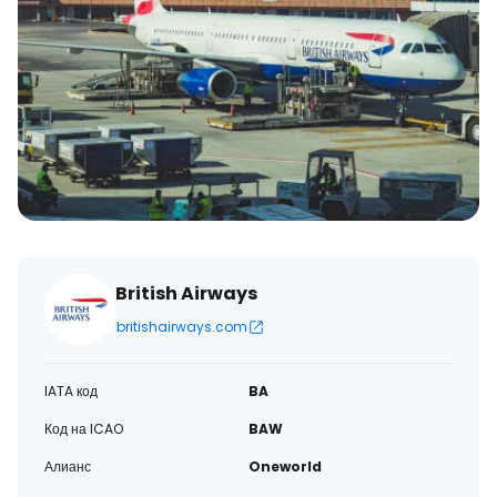
British Airways
britishairways.com
IATA код
BA
Код на ICAO
BAW
Алианс
Oneworld