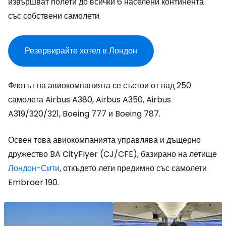
извършват полети до всички 6 населени континента
със собствени самолети.
Резервирайте хотел в Лондон
Флотът на авиокомпанията се състои от над 250
самолета Airbus A380, Airbus A350, Airbus
A319/320/321, Boeing 777 и Boeing 787.
Освен това авиокомпанията управлява и дъщерно
дружество BA CityFlyer (CJ/CFE), базирано на летище
Лондон-Сити
, откъдето лети предимно със самолети
Embraer 190.