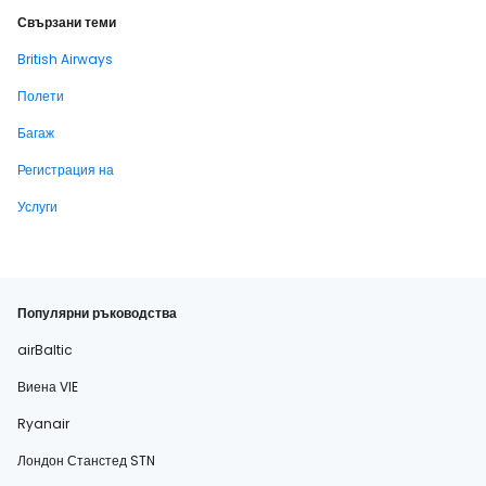
Свързани теми
British Airways
Полети
Багаж
Регистрация на
Услуги
Популярни ръководства
airBaltic
Виена VIE
Ryanair
Лондон Станстед STN