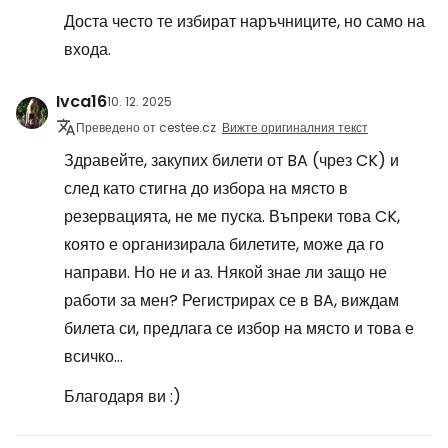
Доста често те избират наръчниците, но само на
входа.
Ivca16
10. 12. 2025
Преведено от cestee.cz
Вижте оригиналния текст
Здравейте, закупих билети от BA (чрез CK) и
след като стигна до избора на място в
резервацията, не ме пуска. Въпреки това CK,
която е организирала билетите, може да го
направи. Но не и аз. Някой знае ли защо не
работи за мен? Регистрирах се в BA, виждам
билета си, предлага се избор на място и това е
всичко...
Благодаря ви :)