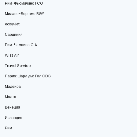
Рим-Фьюмичино FCO
Милано-Бергамо BGY
easyJet
Сардиния
Рим-Чампино CIA
Wizz Air
Travel Service
Париж Шарл дьо Гол CDG
Мадейра
Малта
Венеция
Исландия
Рим