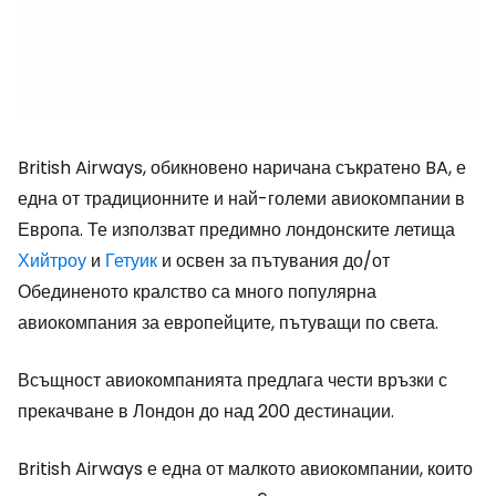
British Airways, обикновено наричана съкратено BA, е
една от традиционните и най-големи авиокомпании в
Европа. Те използват предимно лондонските летища
Хийтроу
и
Гетуик
и освен за пътувания до/от
Обединеното кралство са много популярна
авиокомпания за европейците, пътуващи по света.
Всъщност авиокомпанията предлага чести връзки с
прекачване в Лондон до над 200 дестинации.
British Airways е една от малкото авиокомпании, които