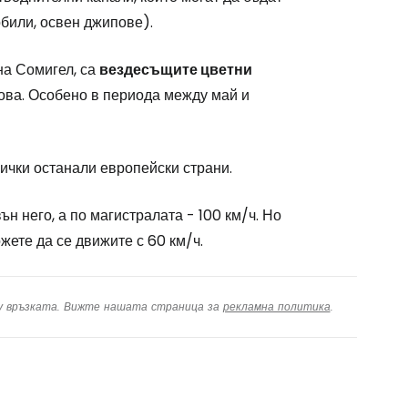
обили, освен джипове).
 на Сомигел, са
вездесъщите цветни
ова. Особено в периода между май и
ички останали европейски страни.
ън него, а по магистралата - 100 км/ч. Но
ете да се движите с 60 км/ч.
ху връзката. Вижте нашата страница за
рекламна политика
.