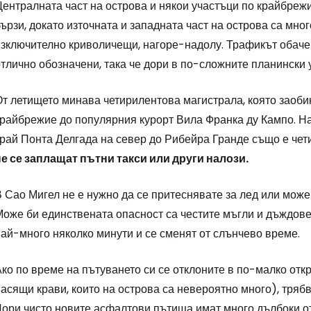
Централната част на острова и някои участъци по крайбреж
ързи, докато източната и западната част на острова са мно
зключително криволичещи, нагоре-надолу. Трафикът обаче е
тлично обозначени, така че дори в по-сложните планински 
От летището минава четирилентова магистрала, която заоб
крайбрежие до популярния курорт Вила Франка ду Кампо. Н
край Понта Делгада на север до Рибейра Гранде също е че
не се заплащат пътни такси или други налози.
 Сао Мигел не е нужно да се притеснявате за лед или може 
Може би единствената опасност са честите мъгли и дъждов
ай-много няколко минути и се сменят от слънчево време.
ко по време на пътуването си се отклоните в по-малко отк
асящи крави, които на острова са невероятно много), трябв
Дори чисто новите асфалтови пътища имат много дълбоки от