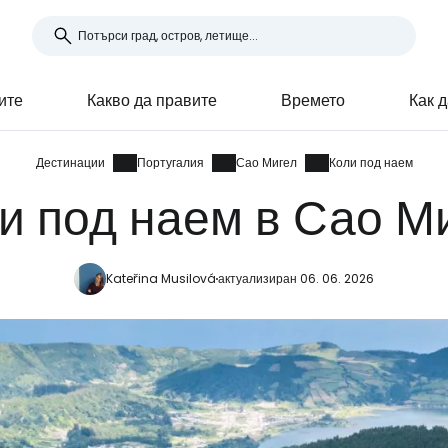
ите
Какво да правите
Времето
Как 
Дестинации
Португалия
Сао Мигел
Коли под наем
и под наем в Сао М
Kateřina Musilová
актуализиран 06. 06. 2026