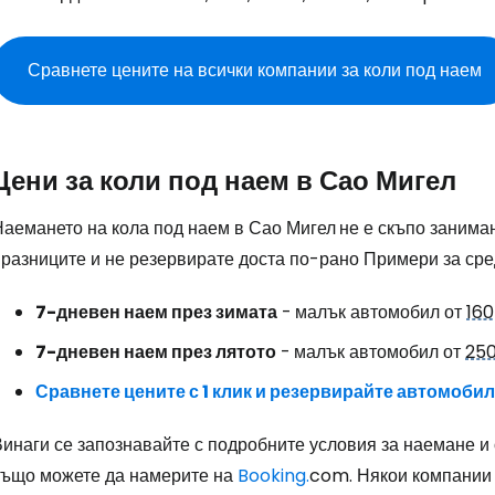
Сравнете цените на всички компании за коли под наем
Цени за коли под наем в Сао Мигел
Наемането на кола под наем в Сао Мигел
не е скъпо занима
празниците и не резервирате доста по-рано Примери за сре
7-дневен наем през зимата
-
малък автомобил от
160
7-дневен наем през лятото
-
малък автомобил от
250
Сравнете цените с 1 клик и резервирайте автомобил
инаги се запознавайте с подробните условия за наемане и 
също можете да намерите на
Booking.
com. Някои компании 