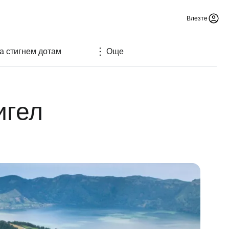
Влезте
да стигнем дотам
Още
игел