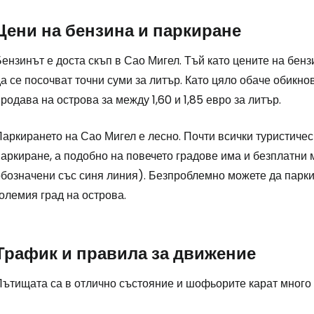
Цени на бензина и паркиране
ензинът е доста скъп в Сао Мигел. Тъй като цените на бенз
а се посочват точни суми за литър. Като цяло обаче обикн
родава на острова за между 1,60 и 1,85 евро за литър.
аркирането на Сао Мигел е лесно. Почти всички туристичес
аркиране, а подобно на повечето градове има и безплатни 
обозначени със синя линия). Безпроблемно можете да парки
олемия град на острова.
Трафик и правила за движение
Пътищата са в отлично състояние и шофьорите карат много