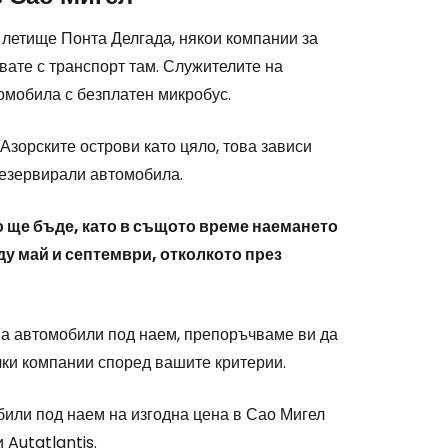
 летище Понта Делгада, някои компании за
авате с транспорт там. Служителите на
омобила с безплатен микробус.
Азорските острови като цяло, това зависи
 резервирали автомобила.
 ще бъде, като в същото време наемането
у май и септември, отколкото през
 на автомобили под наем, препоръчваме ви да
ки компании според вашите критерии.
или под наем на изгодна цена в Сао Мигел
 Autatlantis.