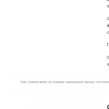
о
О
П
О
п
Тази статия може да съдържа партньорски връзки, от коит