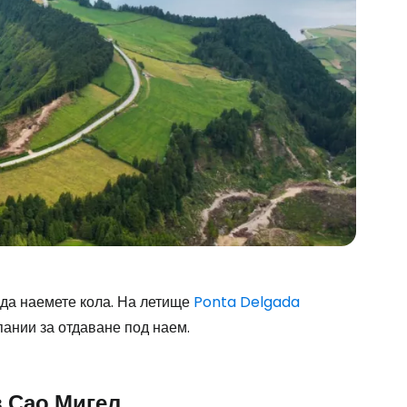
 да наемете кола. На летище
Ponta Delgada
ании за отдаване под наем.
в Сао Мигел