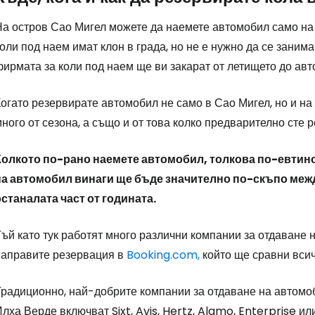
На остров Сао Мигел можете да наемете автомобил само на
оли под наем имат клон в града, но не е нужно да се заним
ирмата за коли под наем ще ви закарат от летището до авт
огато резервирате автомобил не само в Сао Мигел, но и на 
ного от сезона, а също и от това колко предварително сте
Колкото по-рано наемете автомобил, толкова по-евтино
на автомобил винаги ще бъде значително по-скъпо межд
останалата част от годината.
Тъй като тук работят много различни компании за отдаване
направите резервация в
Booking.com,
който ще сравни всич
Традиционно, най-добрите компании за отдаване на автомоб
лха Верде включват Sixt, Avis, Hertz, Alamo, Enterprise или