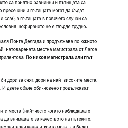
ието са приятно равнинни и пътищата са
го пресечени и пътищата могат да бъдат
 слаб, а пътищата в повечето случаи са
условия шофирането не е твърде трудно.
икаля Понта Делгада и продължава по южното
ай-натоварената местна магистрала от Лагоа
тирилентова.
По никоя магистрала или път
би дори за сняг, дори на най-високите места.
е. И двете обаче обикновено продължават
рити места (най-често когато наблюдавате
а да внимавате за качеството на пътеките.
воднителни канали, които могат да бъдат