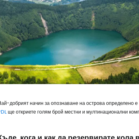
Най-добрият начин за опознаване на острова определено е
PDL
ще откриете голям брой местни и мултинационални комп
Къде, кога и как да резервирате кола 