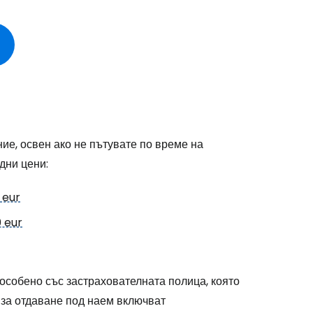
ние, освен ако не пътувате по време на
дни цени:
 eur
 eur
особено със застрахователната полица, която
за отдаване под наем включват