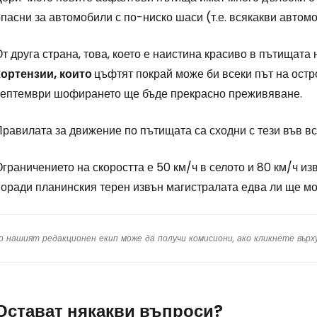
пасни за автомобили с по-ниско шаси (т.е. всякакви автом
т друга страна, това, което е наистина красиво в пътищата
хортензии, които
цъфтят покрай може би всеки път на остр
септември шофирането ще бъде прекрасно преживяване.
равилата за движение по пътищата са сходни с тези във вс
граничението на скоростта е 50 км/ч в селото и 80 км/ч изв
оради планинския терен извън магистралата едва ли ще мож
о нашият редакционен екип може да получи комисиони, ако кликнете вър
Остават някакви въпроси?