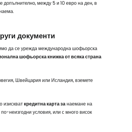
е допълнително, между 5 и 10 евро на ден, в
наема.
stee
руги документи
одимо да се урежда международна шофьорска
ионална шофьорска книжка от всяка страна
одължете с Google
рвегия, Швейцария или Исландия, вземете
дължете с Facebook
о изискват
кредитна карта за
наемане на
дължете с имейл
и по-неизгодни условия, или с много висок