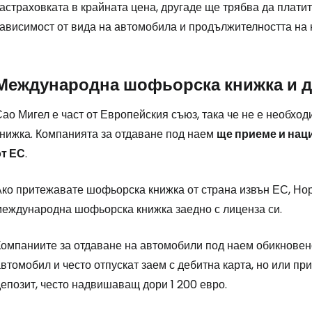
астраховката в крайната цена, другаде ще трябва да платит
зависимост от вида на автомобила и продължителността на 
Влезте в Ce
Международна шофьорска книжка и д
... световната общност на туристите
Сао Мигел е част от Европейския съюз, така че не е необх
книжка. Компанията за отдаване под наем
ще приеме и нац
Пр
от ЕС
.
Ако притежавате шофьорска книжка от страна извън ЕС, Но
Про
международна шофьорска книжка заедно с лиценза си.
Компаниите за отдаване на автомобили под наем обикновен
Про
втомобил и често отпускат заем с дебитна карта, но или пр
епозит, често надвишаващ дори 1 200 евро.