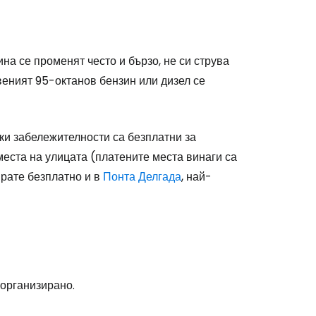
ина се променят често и бързо, не си струва
овеният 95-октанов бензин или дизел се
ки забележителности са безплатни за
места на улицата (платените места винаги са
рате безплатно и в
Понта Делгада
, най-
 организирано.