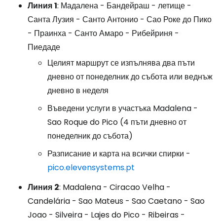
Линия
1
: Мадалена - Бандейраш - летище -
Санта Лузия - Санто Антонио - Сао Роке до Пико
- Праинха - Санто Амаро - Рибейриня -
Пиедаде
Целият маршрут се изпълнява два пъти
дневно от понеделник до събота или веднъж
дневно в неделя
Въведени услуги в участъка Madalena -
Sao Roque do Pico (4 пъти дневно от
понеделник до събота)
Разписание и карта на всички спирки -
pico.elevensystems.pt
Линия
2
: Madalena - Ciracao Velha -
Candelária - Sao Mateus - Sao Caetano - Sao
Joao - Silveira - Lajes do Pico - Ribeiras -