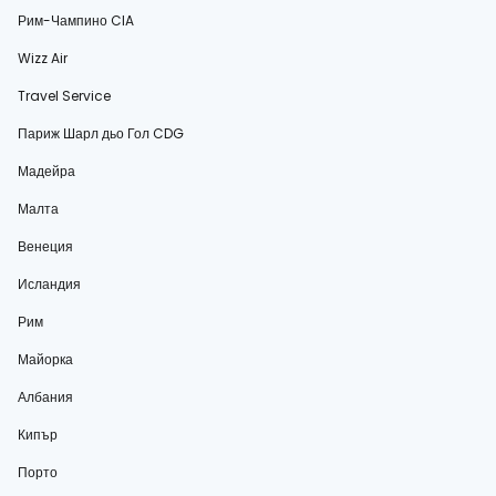
Рим-Чампино CIA
Wizz Air
Travel Service
Париж Шарл дьо Гол CDG
Мадейра
Малта
Венеция
Исландия
Рим
Майорка
Албания
Кипър
Порто