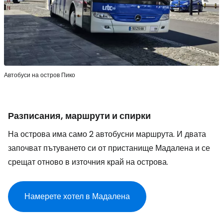
Автобуси на остров Пико
Разписания, маршрути и спирки
На острова има само 2 автобусни маршрута. И двата
започват пътуването си от пристанище Мадалена и се
срещат отново в източния край на острова.
Намерете хотел в Мадалена