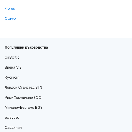
Flores
Corvo
Популярни ръководства
airBaltic
Виена VIE
Ryanair
Лондон Станстед STN
Рим-Фьюмичино FCO
Милано-Бергамо BGY
easyJet
Сардиния