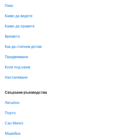
Пико
Какво да видите
Какво да правите
Времето
Как да стигнем дотам
Придвижване
Коли под наем
Настаняване
Свързани ръководства
Лисабон
Порто
Сао Мигел
Мадейра