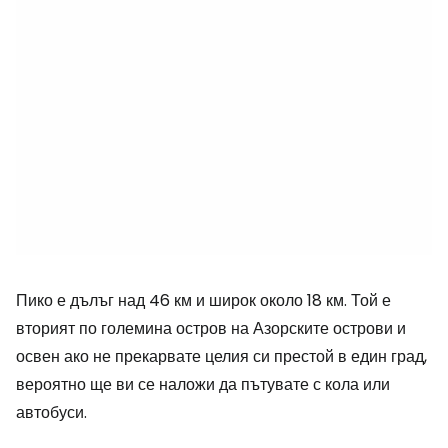
Пико е дълъг над 46 км и широк около 18 км. Той е
вторият по големина остров на Азорските острови и
освен ако не прекарвате целия си престой в един град,
вероятно ще ви се наложи да пътувате с кола или
автобуси.