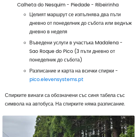
Calheta do Nesquim - Piedade - Ribeirinha
Целият маршрут се изпълнява два пъти
дневно от понеделник до събота или веднъж
дневно в неделя
Въведени услуги в участъка Madalena -
Sao Roque do Pico (3 пъти дневно от
понеделник до събота)
Разписание и карта на всички спирки -
pico.elevensystems.pt
Спирките винаги са обозначени със синя табела със
символа на автобуса. На спирките няма разписание.