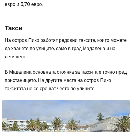
евро и 5,70 евро.
Такси
На остров Пико работят редовни таксита, които можете
да хванете по улиците, само в град Мадалена и на
летището.
В Мадалена основната стоянка за таксита е точно пред
пристанището. На другите места на остров Пико
такситата не се срещат често по улиците.