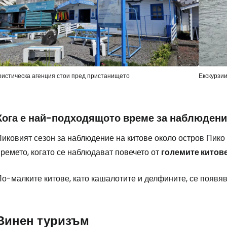
Влезте в Ce
... световната общност на туристите
ристическа агенция стои пред пристанището
Екскурзии
Пр
Кога е най-подходящото време за наблюдени
Пиковият сезон за наблюдение на китове около остров Пико
Про
ремето, когато се наблюдават повечето от
големите китов
По-малките китове, като кашалотите и делфините, се появя
Про
Винен туризъм