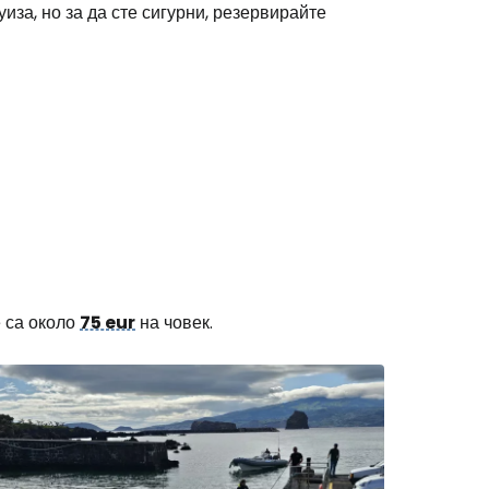
иза, но за да сте сигурни, резервирайте
е са около
75 eur
на човек.