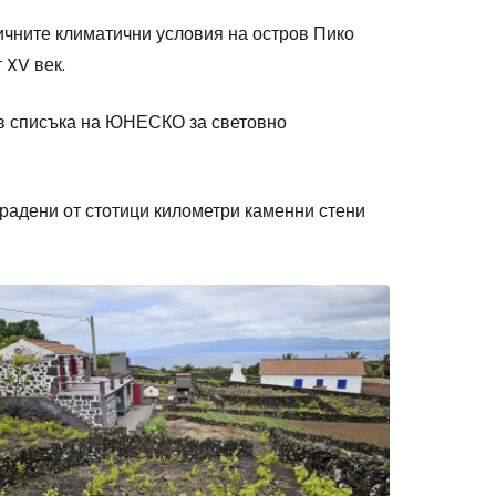
чните климатични условия на остров Пико
 XV век.
 в списъка на ЮНЕСКО за световно
градени от стотици километри каменни стени