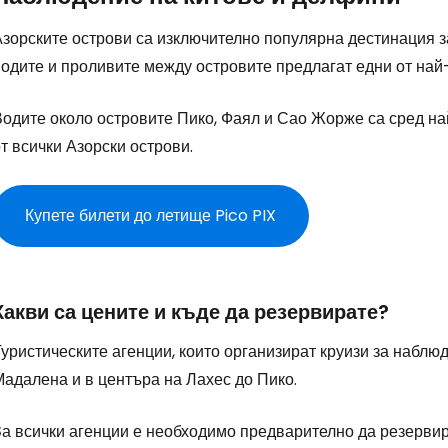
Азорските острови са изключително популярна дестинация з
одите и проливите между островите предлагат едни от най-
Водите около островите Пико, Фаял и Сао Жорже са сред н
т всички Азорски острови.
Купете билети до летище Pico PIX
Какви са цените и къде да резервирате?
уристическите агенции, които организират круизи за наблюд
Мадалена и в центъра на Лахес до Пико.
За всички агенции е необходимо предварително да резервир