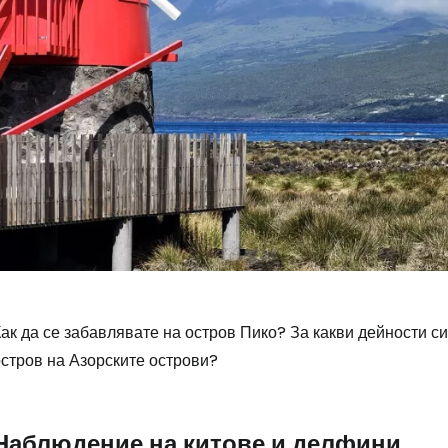
ак да се забавлявате на остров Пико? За какви дейности с
остров на Азорските острови?
Наблюдение на китове и делфини