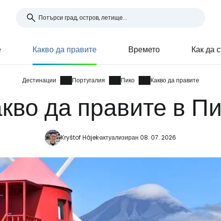
е
Какво да правите
Времето
Как да 
Дестинации
Португалия
Пико
Какво да правите
кво да правите в П
Kryštof Hájek
актуализиран 08. 07. 2026