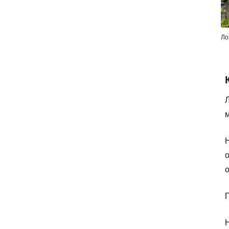
Ло
Л
о