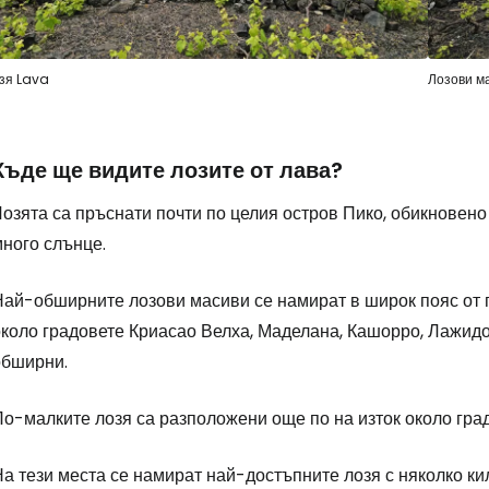
зя Lava
Лозови ма
Къде ще видите лозите от лава?
озята са пръснати почти по целия остров Пико, обикновено
много слънце.
Най-обширните лозови масиви се намират в широк пояс от г
коло градовете Криасао Велха, Маделана, Кашорро, Лажидо 
обширни.
По-малките лозя са разположени още по на изток около гра
На тези места се намират най-достъпните лозя с няколко к