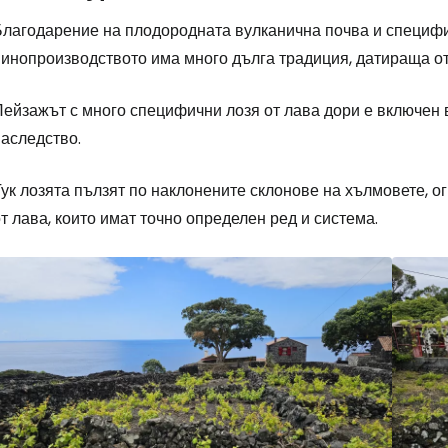
Благодарение на плодородната вулканична почва и специфи
винопроизводството има много дълга традиция, датираща от
Пейзажът с много специфични лозя от лава дори е включен
наследство.
ук лозята пълзят по наклонените склонове на хълмовете, о
т лава, които имат точно определен ред и система.