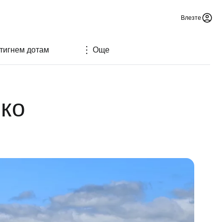
Влезте
стигнем дотам
Още
ико