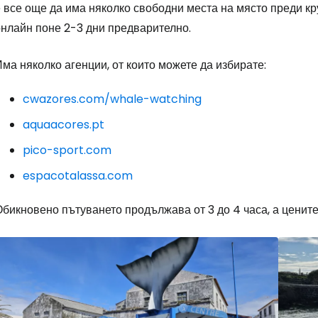
 все още да има няколко свободни места на място преди кру
онлайн поне 2-3 дни предварително.
ма няколко агенции, от които можете да избирате:
cwazores.com/whale-watching
aquaacores.pt
pico-sport.com
espacotalassa.com
Обикновено пътуването продължава от 3 до 4 часа, а ценит