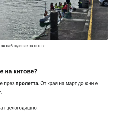
stee
 за наблюдение на китове
одължете с Google
е на китове?
 е през
пролетта
. От края на март до юни е
дължете с Facebook
е
.
ват целогодишно.
дължете с имейл