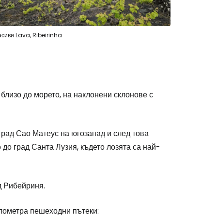
сиви Lava, Ribeirinha
 близо до морето, на наклонени склонове с
рад Сао Матеус на югозапад и след това
до град Санта Лузия, където лозята са най-
д Рибейриня.
илометра пешеходни пътеки: