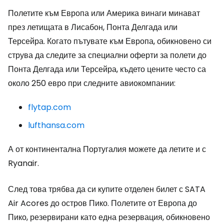
Полетите към Европа или Америка винаги минават
през летищата в Лисабон, Понта Делгада или
Терсейра. Когато пътувате към Европа, обикновено си
струва да следите за специални оферти за полети до
Понта Делгада или Терсейра, където цените често са
около 250 евро при следните авиокомпании:
flytap.com
lufthansa.com
А от континентална Португалия можете да летите и с
Ryanair.
След това трябва да си купите отделен билет с SATA
Air Acores до остров Пико. Полетите от Европа до
Пико, резервирани като една резервация, обикновено