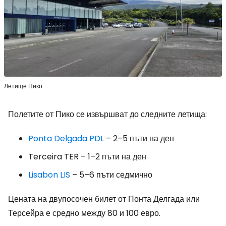
Летище Пико
Полетите от Пико се извършват до следните летища:
Ponta Delgada PDL
– 2–5 пъти на ден
Terceira TER
– 1–2 пъти на ден
Lisabon LIS
– 5–6 пъти седмично
Цената на двупосочен билет от Понта Делгада или
Терсейра е средно между 80 и 100 евро.