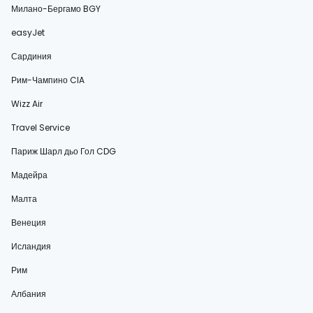
Милано-Бергамо BGY
easyJet
Сардиния
Рим-Чампино CIA
Wizz Air
Travel Service
Париж Шарл дьо Гол CDG
Мадейра
Малта
Венеция
Исландия
Рим
Албания