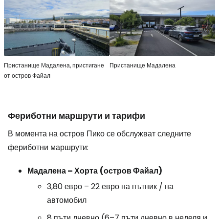
Пристанище Мадалена, пристигане
Пристанище Мадалена
от остров Файал
Фериботни маршрути и тарифи
В момента на остров Пико се обслужват следните
фериботни маршрути:
Мадалена – Хорта
(остров Файал)
3,80 евро – 22 евро на пътник / на
автомобил
8 пъти дневно (6–7 пъти дневно в неделя и