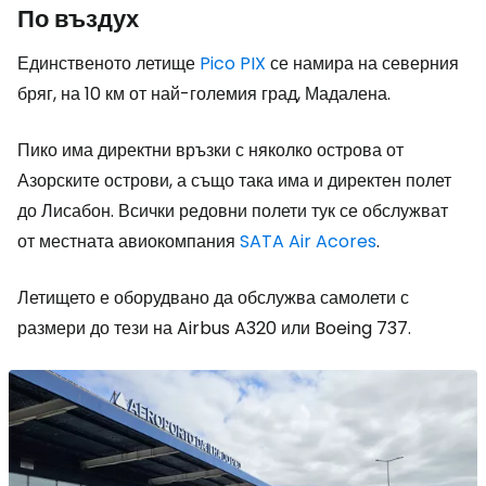
По въздух
Единственото летище
Pico PIX
се намира на северния
бряг, на 10 км от най-големия град, Мадалена.
Пико има директни връзки с няколко острова от
Азорските острови, а също така има и директен полет
до Лисабон. Всички редовни полети тук се обслужват
от местната авиокомпания
SATA Air Acores
.
Летището е оборудвано да обслужва самолети с
размери до тези на Airbus A320 или Boeing 737.