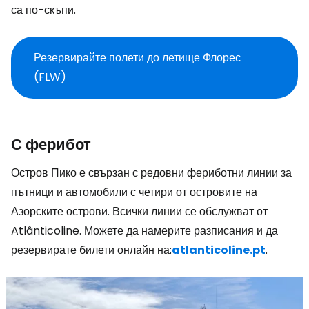
са по-скъпи.
Резервирайте полети до летище Флорес
(FLW)
С ферибот
Остров Пико е свързан с редовни фериботни линии за
пътници и автомобили с четири от островите на
Азорските острови. Всички линии се обслужват от
Atlânticoline. Можете да намерите разписания и да
резервирате билети онлайн на:
atlanticoline.pt
.