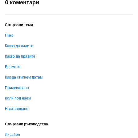
0 коментари
Свързани теми
Пико
Какво да видите
Какво да правите
Времето
Как да стигнем дотам
Придвижване
Коли под наем
Настаняване
Свързани ръководства
Лисабон