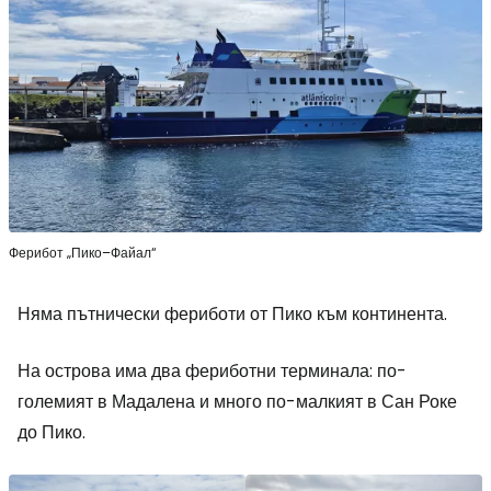
Ферибот „Пико–Файал“
Няма пътнически фериботи от Пико към континента.
На острова има два фериботни терминала: по-
големият в Мадалена и много по-малкият в Сан Роке
до Пико.