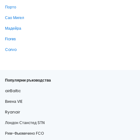
Порто
Сао Мигел
Мадейра
Flores
Corvo
Популярни ръководства
airBaltic
Виена VIE
Ryanair
Лондон Станстед STN
Рим-Фьюмичино FCO