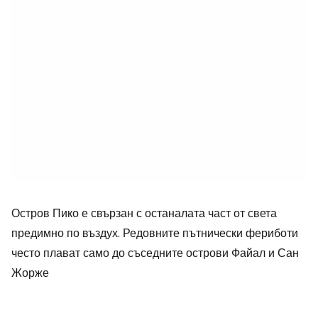
Остров Пико е свързан с останалата част от света
предимно по въздух. Редовните пътнически фериботи
често плават само до съседните острови Файал и Сан
Жорже