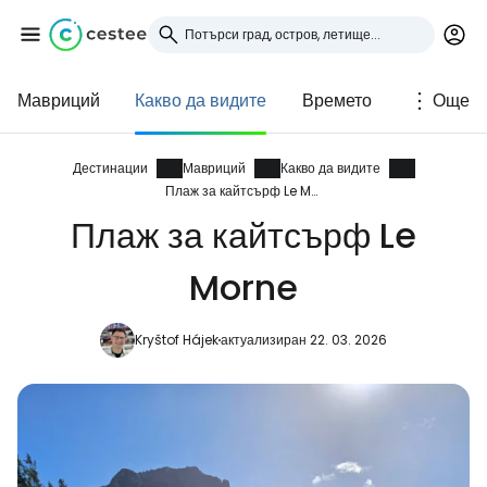
Мавриций
Какво да видите
Времето
Още
Влезте в Cestee
... световната общност на туристите
Дестинации
Мавриций
Какво да видите
Плаж за кайтсърф Le Morne
Плаж за кайтсърф Le
Продължете с Google
Morne
Продължете с Facebook
Kryštof Hájek
актуализиран 22. 03. 2026
Продължете с имейл