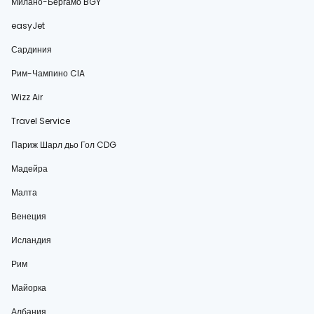
Милано-Бергамо BGY
easyJet
Сардиния
Рим-Чампино CIA
Wizz Air
Travel Service
Париж Шарл дьо Гол CDG
Мадейра
Малта
Венеция
Исландия
Рим
Майорка
Албания