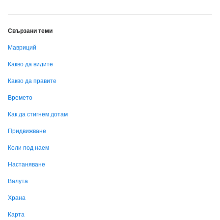
Свързани теми
Мавриций
Какво да видите
Какво да правите
Времето
Как да стигнем дотам
Придвижване
Коли под наем
Настаняване
Валута
Храна
Карта