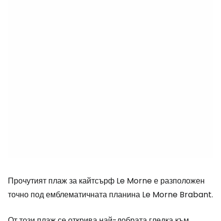
Прочутият плаж за кайтсърф Le Morne е разположен
точно под емблематичната планина Le Morne Brabant.
От този плаж се открива най-добрата гледка към