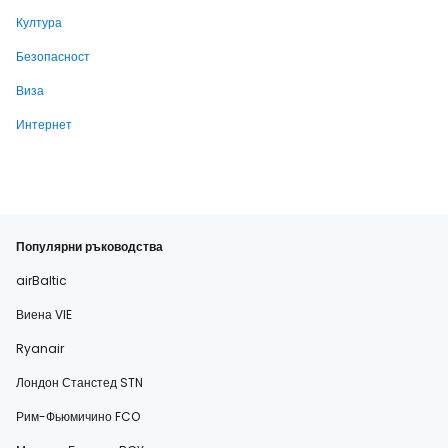
Култура
Безопасност
Виза
Интернет
Популярни ръководства
airBaltic
Виена VIE
Ryanair
Лондон Станстед STN
Рим-Фьюмичино FCO