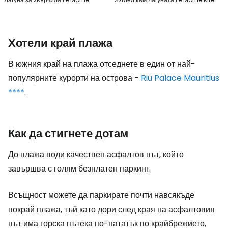
Хотели край плажа
В южния край на плажа отседнете в един от най-
популярните курорти на острова -
Riu Palace Mauritius
****
.
Как да стигнете дотам
До плажа води качествен асфалтов път, който
завършва с голям безплатен паркинг.
Всъщност можете да паркирате почти навсякъде
покрай плажа, тъй като дори след края на асфалтовия
път има горска пътека по-нататък по крайбрежието,