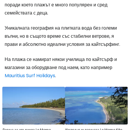
поради което плажът е много популярен и сред
семействата с деца.
Уникалната география на плитката вода без големи
вълни, но в същото време със стабилни ветрове, я
прави и абсолютно идеални условия за кайтсърфинг.
На плажа се намират някои училища по кайтсърф и
магазини за оборудване под наем, като например
Mauritius Surf Holidays
.
Лагуна за хвърчила Le Morne
Изглед към лагуната Le Morne Kite