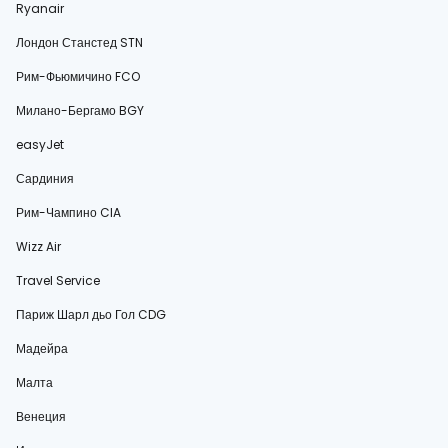
Ryanair
Лондон Станстед STN
Рим-Фьюмичино FCO
Милано-Бергамо BGY
easyJet
Сардиния
Рим-Чампино CIA
Wizz Air
Travel Service
Париж Шарл дьо Гол CDG
Мадейра
Малта
Венеция