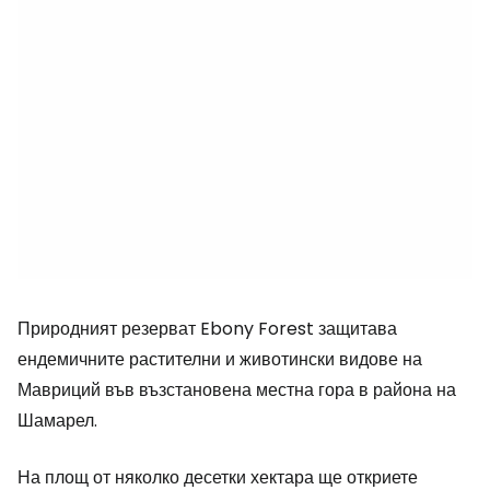
Природният резерват Ebony Forest защитава
ендемичните растителни и животински видове на
Мавриций във възстановена местна гора в района на
Шамарел.
На площ от няколко десетки хектара ще откриете