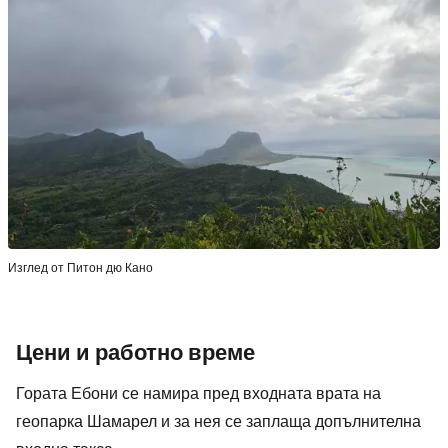
Изглед от Питон дю Кано
Цени и работно време
Гората Ебони се намира пред входната врата на
геопарка Шамарел и за нея се заплаща допълнителна