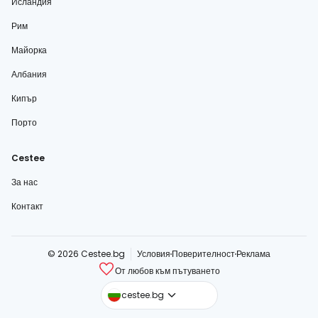
Исландия
Рим
Майорка
Албания
Кипър
Порто
Cestee
За нас
Контакт
© 2026 Cestee.bg
Условия
Поверителност
Реклама
От любов към пътуването
cestee.com
cestee.bg
cestee.sk