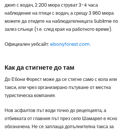
джип с водач, 2 200 мюра струват 3-4 часа
наблюдение на птици с водач, а срещу 3 960 мюра
можете да отидете на наблюдателницата Sublime по
залез слънце (т.е. след края на работното време).
Официален уебсайт:
ebonyforest.com.
Как да стигнете до там
До Ебони Форест може да се стигне само с кола или
такси, или чрез организирано пътуване от местна
туристическа компания.
Нов асфалтов път води точно до рецепцията, а
отбивката от главния път през село Шамарел е ясно
обозначена. Не се заплаща допълнителна такса за