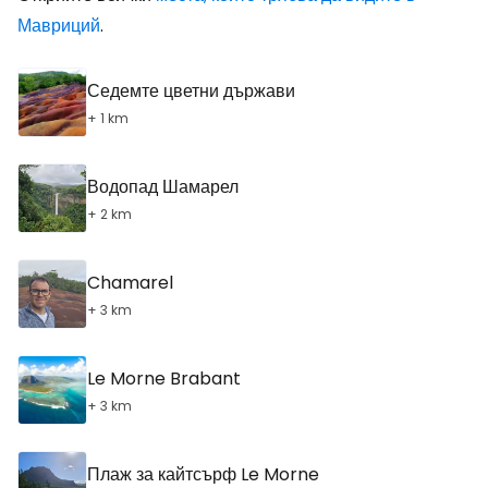
Мавриций
.
Седемте цветни държави
+ 1 km
Водопад Шамарел
+ 2 km
Chamarel
+ 3 km
Le Morne Brabant
+ 3 km
Плаж за кайтсърф Le Morne