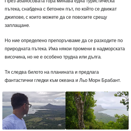
През абаносовата гора минава една туристическа
пътека, снабдена с бетонен път, по който се движат
джипове, с които можете да се повозите срещу
заплащане.
Но ние определено препоръчваме да се разходите по
природната пътека. Има някои промени в надморската
височина, но не е особено трудна или дълга.
Тя следва билото на планината и предлага
фантастични гледки към океана и Льо Морн Брабант.