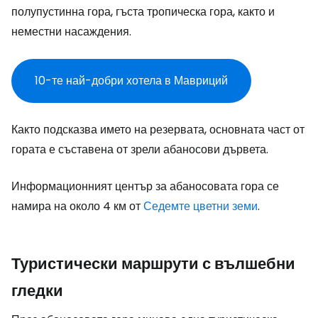
полупустинна гора, гъста тропическа гора, както и
неместни насаждения.
10-те най-добри хотела в Мавриций
Както подсказва името на резервата, основната част от
гората е съставена от зрели абаносови дървета.
Информационният център за абаносовата гора се
намира на около 4 км от
Седемте цветни земи
.
Туристически маршрути с вълшебни
гледки