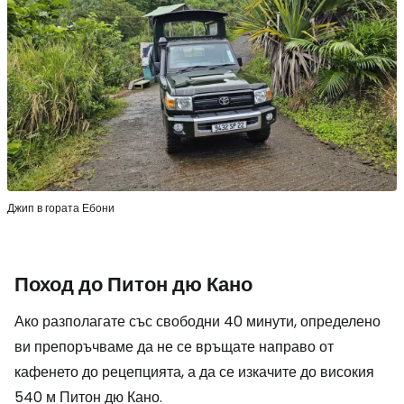
Джип в гората Ебони
Поход до Питон дю Кано
Ако разполагате със свободни 40 минути, определено
ви препоръчваме да не се връщате направо от
кафенето до рецепцията, а да се изкачите до високия
540 м Питон дю Кано.