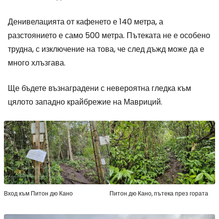
Денивелацията от кафенето е 140 метра, а
разстоянието е само 500 метра. Пътеката не е особено
трудна, с изключение на това, че след дъжд може да е
много хлъзгава.
Ще бъдете възнаградени с невероятна гледка към
цялото западно крайбрежие на Мавриций.
Вход към Питон дю Кано
Питон дю Кано, пътека през гората