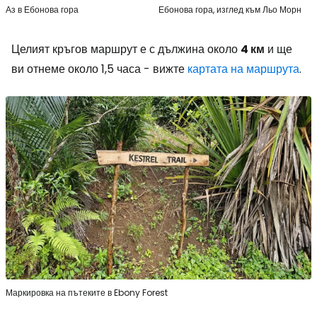
Аз в Ебонова гора
Ебонова гора, изглед към Льо Морн
Целият кръгов маршрут е с дължина около
4 км
и ще
ви отнеме около 1,5 часа - вижте
картата на маршрута
.
Маркировка на пътеките в Ebony Forest