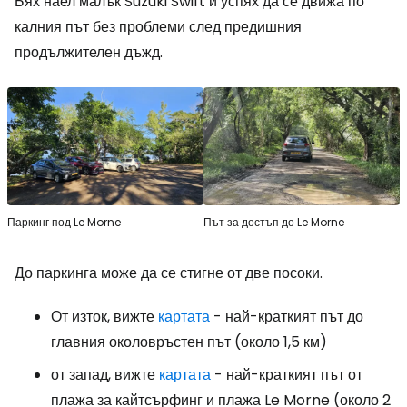
Бях наел малък Suzuki Swift и успях да се движа по
калния път без проблеми след предишния
продължителен дъжд.
Паркинг под Le Morne
Път за достъп до Le Morne
До паркинга може да се стигне от две посоки.
От изток, вижте
картата
- най-краткият път до
главния околовръстен път (около 1,5 км)
от запад, вижте
картата
- най-краткият път от
плажа за кайтсърфинг и плажа Le Morne (около 2