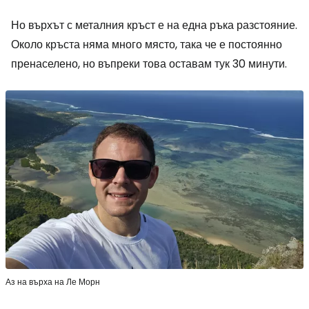
Но върхът с металния кръст е на една ръка разстояние.
Около кръста няма много място, така че е постоянно
пренаселено, но въпреки това оставам тук 30 минути.
Аз на върха на Ле Морн