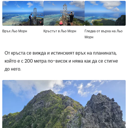
Връх Льо Морн
Кръстът в Льо Морн
Гледка от върха на Льо
Морн
От кръста се вижда и истинският връх на планината,
който е с 200 метра по-висок и няма как да се стигне
до него.