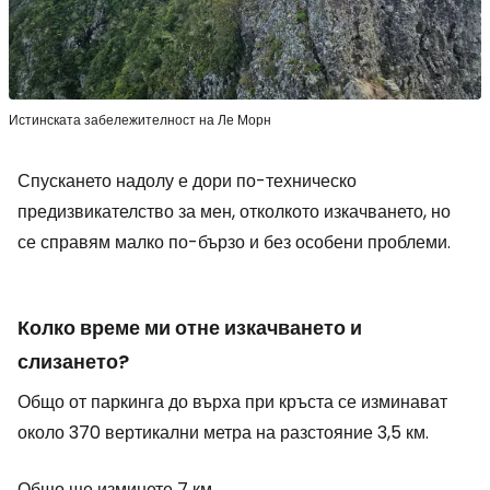
Истинската забележителност на Ле Морн
Спускането надолу е дори по-техническо
предизвикателство за мен, отколкото изкачването, но
се справям малко по-бързо и без особени проблеми.
Колко време ми отне изкачването и
слизането?
Общо от паркинга до върха при кръста се изминават
около 370 вертикални метра на разстояние 3,5 км.
Общо ще изминете 7 км.