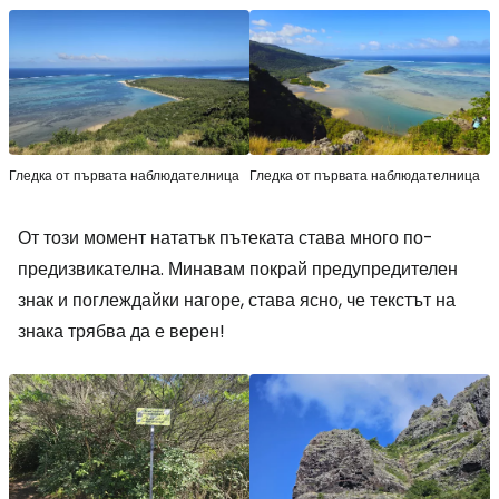
Гледка от първата наблюдателница
Гледка от първата наблюдателница
От този момент нататък пътеката става много по-
предизвикателна. Минавам покрай предупредителен
знак и поглеждайки нагоре, става ясно, че текстът на
знака трябва да е верен!