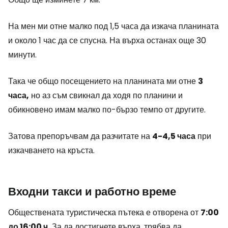
На мен ми отне малко под 1,5 часа да изкача планината
и около 1 час да се спусна. На върха останах още 30
минути.
Така че общо посещението на планината ми отне
3
часа,
но аз съм свикнал да ходя по планини и
обикновено имам малко по-бързо темпо от другите.
Затова препоръчвам да разчитате на
4-4,5 часа
при
изкачването на кръста.
Входни такси и работно време
Обществената туристическа пътека е отворена от
7:00
до 16:00 ч.
За да достигнете върха, трябва да