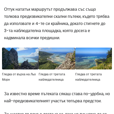
Оттук нататък маршрутът продължава със също
толкова предизвикателни скални пътеки, където трябва
да използвате и 4-те си крайника, докато стигнете до
3-та наблюдателна площадка, която досега е
надминала всички предишни.
Гледка от върха на Льо
Гледка от третата
Гледка от третата
Морн
наблюдателница
наблюдателница
За известно време пътеката сякаш става по-удобна, но
най-предизвикателният участък тепърва предстои.