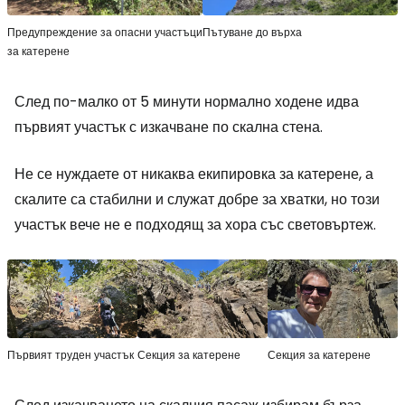
Предупреждение за опасни участъци
Пътуване до върха
за катерене
След по-малко от 5 минути нормално ходене идва
първият участък с изкачване по скална стена.
Не се нуждаете от никаква екипировка за катерене, а
скалите са стабилни и служат добре за хватки, но този
участък вече не е подходящ за хора със световъртеж.
Първият труден участък
Секция за катерене
Секция за катерене