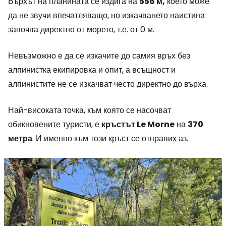
Върхът на планината се издига на
556 м,
което може
да не звучи впечатляващо, но изкачването наистина
започва директно от морето, т.е. от 0 м.
Невъзможно е да се изкачите до самия връх без
алпинистка екипировка и опит, а всъщност и
алпинистите не се изкачват често директно до върха.
Най-високата точка, към която се насочват
обикновените туристи, е
кръстът Le Morne
на
370
метра
. И именно към този кръст се отправих аз.