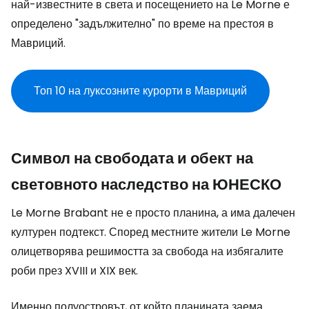
най-известните в света и посещението на Le Morne е
определено "задължително" по време на престоя в
Мавриций.
Топ 10 на луксозните курорти в Мавриций
Символ на свободата и обект на
световното наследство на ЮНЕСКО
Le Morne Brabant не е просто планина, а има далечен
културен подтекст. Според местните жители Le Morne
олицетворява решимостта за свобода на избягалите
роби през XVIII и XIX век.
Именно полуостровът, от който планината заема