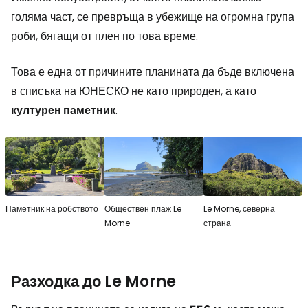
голяма част, се превръща в убежище на огромна група
роби, бягащи от плен по това време.
Това е една от причините планината да бъде включена
в списъка на ЮНЕСКО не като природен, а като
културен паметник
.
Паметник на робството
Обществен плаж Le
Le Morne, северна
Morne
страна
Разходка до Le Morne