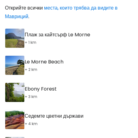
Открийте всички
места, които трябва да видите в
Мавриций
.
Плаж за кайтсърф Le Morne
+ 1 km
Le Morne Beach
+ 2 km
Ebony Forest
+ 3 km
Седемте цветни държави
+ 4 km