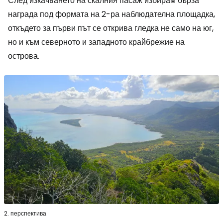
След изкачването на скалния пасаж избирам бърза
награда под формата на 2-ра наблюдателна площадка,
откъдето за първи път се открива гледка не само на юг,
но и към северното и западното крайбрежие на
острова.
2. перспектива