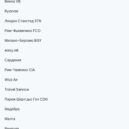
Виена VIE
Ryanair
Лондон Станстед STN
Рим-Фьюмичино FCO
Милано-Бергамо BGY
easyJet
Сардиния
Рим-Чампино CIA
Wizz Air
Travel Service
Париж Шарл дьо Гол CDG
Мадейра
Малта
Венеция