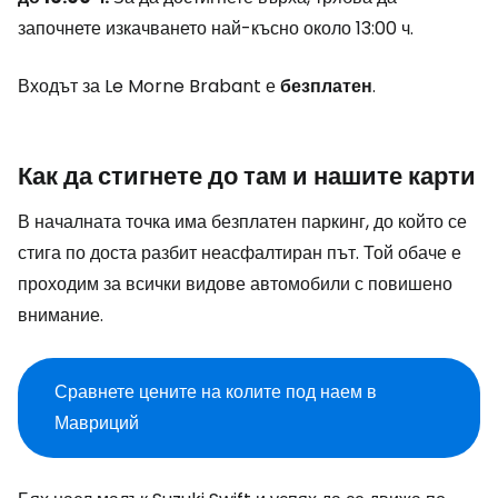
започнете изкачването най-късно около 13:00 ч.
Входът за Le Morne Brabant е
безплатен
.
Как да стигнете до там и нашите карти
В началната точка има безплатен паркинг, до който се
стига по доста разбит неасфалтиран път. Той обаче е
проходим за всички видове автомобили с повишено
внимание.
Сравнете цените на колите под наем в
Мавриций