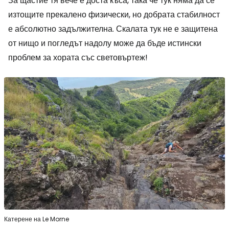
За щастие тя вече е доста къса, така че тук няма да се
изтощите прекалено физически, но добрата стабилност
е абсолютно задължителна. Скалата тук не е защитена
от нищо и погледът надолу може да бъде истински
проблем за хората със световъртеж!
Катерене на Le Morne