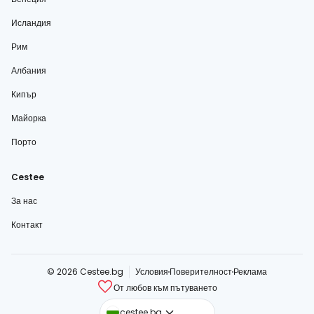
Исландия
Рим
Албания
Кипър
Майорка
Порто
Cestee
За нас
Контакт
© 2026 Cestee.bg
Условия
Поверителност
Реклама
От любов към пътуването
cestee.com
cestee.bg