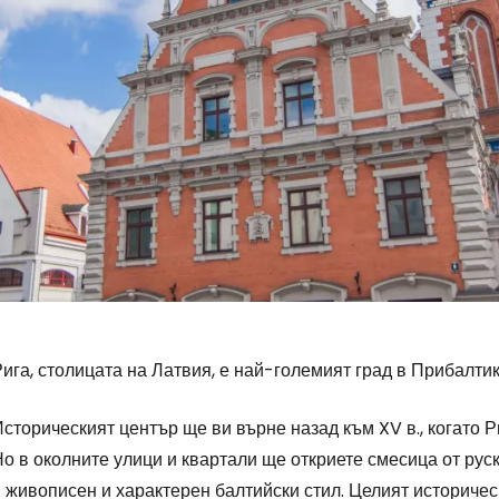
ига, столицата на Латвия, е най-големият град в Прибалти
Влезте в Ce
сторическият център ще ви върне назад към XV в., когато Ри
о в околните улици и квартали ще откриете смесица от рус
... световната общност на туристите
 живописен и характерен балтийски стил. Целият историчес