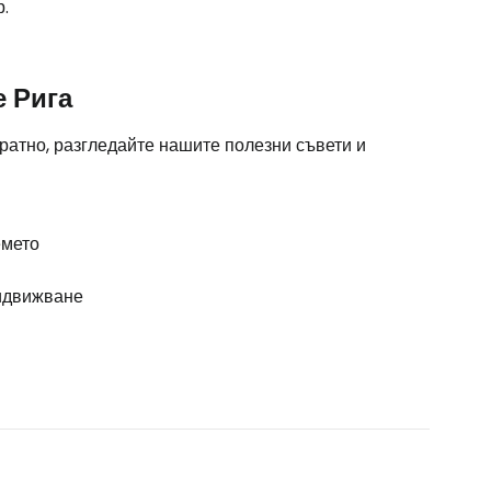
.
е Рига
ратно, разгледайте нашите полезни съвети и
мето
идвижване