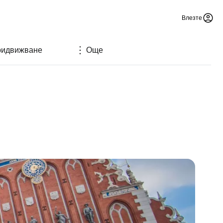
Влезте
идвижване
Още