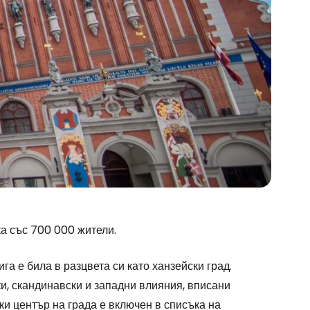
ка със 700 000 жители.
stee
га е била в разцвета си като ханзейски град.
ки, скандинавски и западни влияния, вписани
ки център на града е включен в списъка на