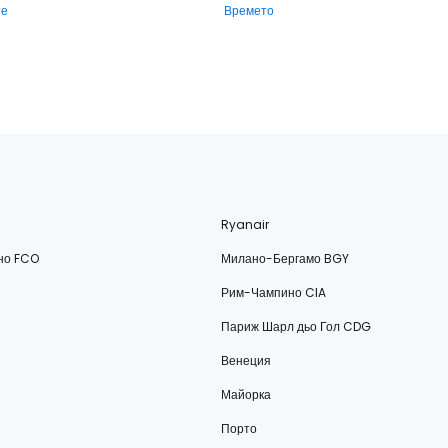
те
Времето
Ryanair
но FCO
Милано-Бергамо BGY
Рим-Чампино CIA
Париж Шарл дьо Гол CDG
Венеция
Майорка
Порто