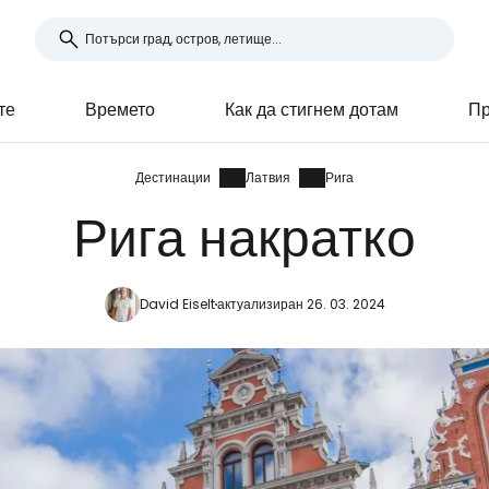
те
Времето
Как да стигнем дотам
Пр
Дестинации
Латвия
Рига
Рига накратко
David Eiselt
актуализиран 26. 03. 2024