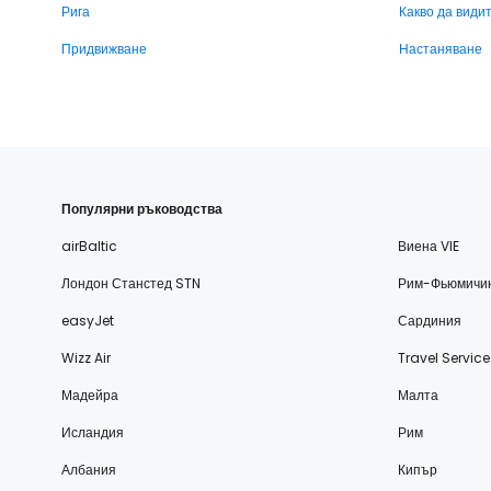
Рига
Какво да види
Придвижване
Настаняване
Популярни ръководства
airBaltic
Виена VIE
Лондон Станстед STN
Рим-Фьюмичи
easyJet
Сардиния
Wizz Air
Travel Service
Мадейра
Малта
Исландия
Рим
Албания
Кипър