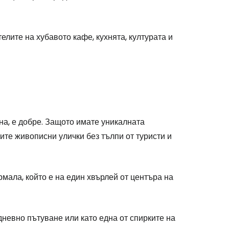
одължете с Google
елите на хубавото кафе, кухнята, културата и
дължете с Facebook
дължете с имейл
ана, е добре. Защото имате уникалната
ите живописни улички без тълпи от туристи и
рмала, който е на един хвърлей от центъра на
невно пътуване или като една от спирките на