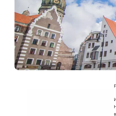
Р
И
Н
в