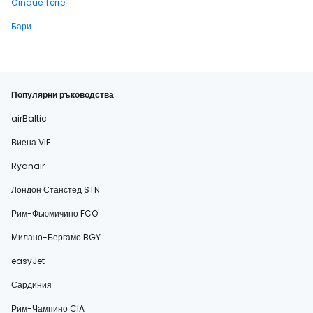
Cinque Terre
Бари
Популярни ръководства
airBaltic
Виена VIE
Ryanair
Лондон Станстед STN
Рим-Фьюмичино FCO
Милано-Бергамо BGY
easyJet
Сардиния
Рим-Чампино CIA