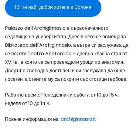
10-те най-добри хотела в Болоня
Palazzo dell'Archiginnasio е първоначалното
седалище на университета. Днес в него се помещава
Biblioteca dell'Archiginnasio, а вътре си заслужава да
се посети Teatro Anatomico - древна класна стая от
XVII в., в която са се провеждали уроци по анатомия.
Дворът е свободно достъпен и си заслужава да бъде
посетен, а стените му са покрити със стотици гербове.
Работно време: Понеделник и събота от 10 до 18 ч.,
неделя от 10 до 14 ч.
Повече информация на:
archiginnasio.it