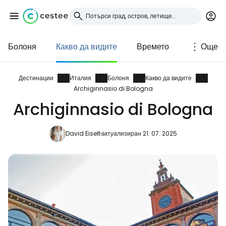
Болоня
Какво да видите
Времето
Още
Влезте в Cestee
... световната общност на туристите
Дестинации
Италия
Болоня
Какво да видите
Archiginnasio di Bologna
Archiginnasio di Bologna
Продължете с Google
David Eiselt
актуализиран 21. 07. 2025
Продължете с Facebook
Продължете с имейл