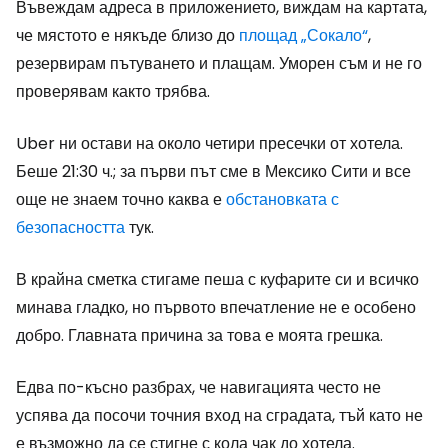
Въвеждам адреса в приложението, виждам на картата,
че мястото е някъде близо до
площад „Сокало“
,
резервирам пътуването и плащам. Уморен съм и не го
проверявам както трябва.
Uber ни остави на около четири пресечки от хотела.
Беше 21:30 ч.; за първи път сме в Мексико Сити и все
още не знаем точно каква е
обстановката с
безопасността
тук.
В крайна сметка стигаме пеша с куфарите си и всичко
минава гладко, но първото впечатление не е особено
добро. Главната причина за това е моята грешка.
Едва по-късно разбрах, че навигацията често не
успява да посочи точния вход на сградата, тъй като не
е възможно да се стигне с кола чак до хотела.