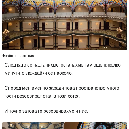
Фоайето на хотела
След като се настанихме, останахме там още няколко
минути, оглеждайки се наоколо.
Според мен именно заради това пространство много
гости резервират стая в този хотел.
И точно затова го резервирахме и ние.