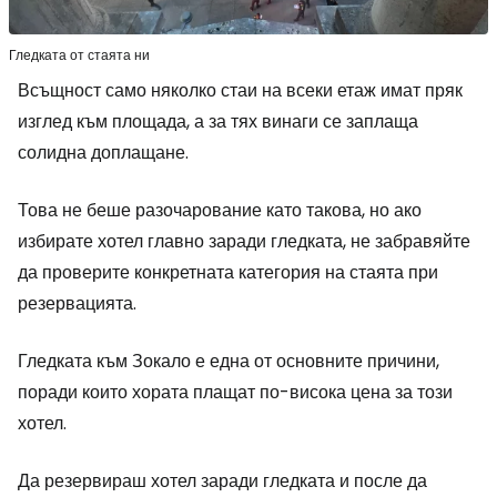
Гледката от стаята ни
Всъщност само няколко стаи на всеки етаж имат пряк
изглед към площада, а за тях винаги се заплаща
солидна доплащане.
Това не беше разочарование като такова, но ако
избирате хотел главно заради гледката, не забравяйте
да проверите конкретната категория на стаята при
резервацията.
Гледката към Зокало е една от основните причини,
поради които хората плащат по-висока цена за този
хотел.
Да резервираш хотел заради гледката и после да