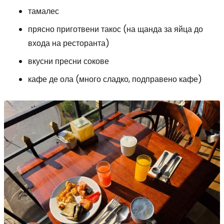
тамалес
прясно приготвени такос (на щанда за яйца до
входа на ресторанта)
вкусни пресни сокове
кафе де ола (много сладко, подправено кафе)