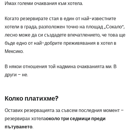
Имах големи очаквания към хотела.
Когато резервирате стая в един от най-известните
хотели в града, разположен точно на площад „Сокало“,
лесно може да си създадете впечатлението, че това ще
бъде едно от най-добрите преживявания в хотел в
Мексико.
В някои отношения той надмина очакванията ми. В
други – не.
Колко платихме?
Оставих резервацията за съвсем последния момент –
резервирах хотела
около три седмици преди
пътуването
.