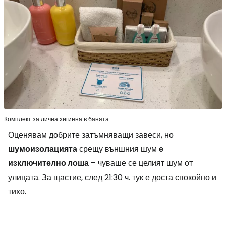
Комплект за лична хигиена в банята
Оценявам добрите затъмняващи завеси, но
шумоизолацията
срещу външния шум
е
изключително лоша
– чуваше се целият шум от
улицата. За щастие, след 21:30 ч. тук е доста спокойно и
тихо.