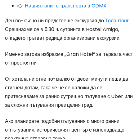
👉
Нашият опит с транспорта в CDMX
Ден по-късно ни предстоеше екскурзия до
Толантонг
.
Срещнахме се в 5:30 ч. сутринта в Hostel Amigo,
откъдето тръгват редица организирани екскурзии.
Именно затова избрахме „Gran Hotel“ за първата част
от престоя ни.
От хотела ни отне по-малко от десет минути пеша да
стигнем дотам, така че не се наложи да се
притесняваме за ранно сутрешно пътуване с Uber или
за сложни пътувания през целия град.
Ако планирате подобни пътувания с много ранни
отпътувания, историческият център е изненадващо
практична отправна точка.