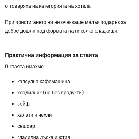
отговаряха на категорията на хотела.
При пристигането ни ни очакваше малък подарък за
добре дошли под формата на няколко сладкиши.
Практична информация за стаята
В стаята имахме:
капсулна кафемашина
хладилник (но без продукти)
сейф
халати и чехли
сешоар
гладилна дъска и ютия