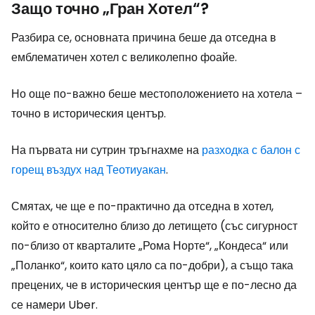
Защо точно „Гран Хотел“?
Разбира се, основната причина беше да отседна в
емблематичен хотел с великолепно фоайе.
Но още по-важно беше местоположението на хотела –
точно в историческия център.
На първата ни сутрин тръгнахме на
разходка с балон с
горещ въздух над Теотиуакан
.
Смятах, че ще е по-практично да отседна в хотел,
който е относително близо до летището (със сигурност
по-близо от кварталите „Рома Норте“, „Кондеса“ или
„Поланко“, които като цяло са по-добри), а също така
прецених, че в историческия център ще е по-лесно да
се намери Uber.