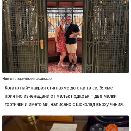
Ние в историческия асансьор
Когато най-накрая стигнахме до стаята си, бяхме
приятно изненадани от малък подарък – две малки
тортички и името ми, написано с шоколад върху чиния.