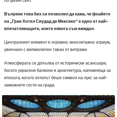
по целия свят.
Въпреки това бих си позволил да кажа, че фоайето
на „Гран Хотел Сиудад де Мексико“ е едно от най-
впечатляващите, които някога съм виждал.
Централният елемент е огромно, многоетажно атриум,
увенчано с великолепен таван от витражи.
Атмосферата се допълва от исторически асансьори,
богато украсени балкони и архитектура, напомняща за
епохата, когато хотелът беше символ на лукс за най-
заможните гости на града.