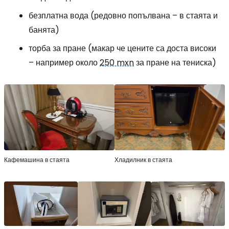
безплатна вода (редовно попълвана – в стаята и
банята)
торба за пране (макар че цените са доста високи
– например около
250 mxn
за пране на тениска)
Кафемашина в стаята
Хладилник в стаята