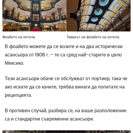
Фоайето на хотела
Таванът на фоайето на хотела
В фоайето можете да се возите и на два исторически
асансьора от 1908 г. – те са сред най-старите в цяло
Мексико.
Тези асансьори обаче се обслужват от портиер, така че
ако искате да се качите, трябва винаги да попитате на
рецепцията.
В противен случай, разбира се, на ваше разположение
са и стандартни съвременни асансьори.