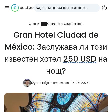
Отзиви
Gran Hotel Ciudad de México: Заслужава ли този известен хотел
Влезте в Cestee
Gran Hotel Ciudad de
... световната общност на туристите
México: Заслужава ли този
Продължете с Google
известен хотел
250 USD
на
нощ?
Продължете с Facebook
Kryštof Hájek
актуализиран 17. 06. 2026
Продължете с имейл