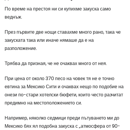
По време на престоя ни си купихме закуска само
веднъж.
През първите две нощи ставахме много рано, така че
закуската така или иначе нямаше да е на
разположение.
Трябва да призная, че не очаквах много от нея.
При цена от около 370 песо на човек тя не е точно
евтина за Мексико Сити и очаквах нещо по подобие на
онези по-стари хотелски бюфети, които често разчитат
предимно на местоположението си.
Например, няколко седмици преди пътуването ми до
Мексико бях ял подобна закуска с „атмосфера от 90-