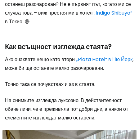
останеш разочарован? Не е първият път, когато ми се
случва това – виж престоя ми в хотел
„Indigo Shibuya“
в Токио. 😅
Как всъщност изглежда стаята?
Ако очаквате нещо като втори
„Plaza Hotel“ в Ню Йорк
,
може би ще останете малко разочаровани.
Точно така се почувствах и аз в стаята.
На снимките изглежда луксозно. В действителност
обаче личи, че е преживяла по-добри дни, а някои от
елементите изглеждат малко остарели.