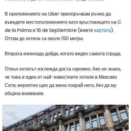
В приложението на Uber препоръчвам ръчно да
въведете местоположението като кръстовището на C.
de la Palma и 16 de Septiembre (вижте
картата
).
Оттам до хотела са около 150 метра.
Втората изненада дойде, когато видях самата сграда.
Отвън хотелът изглежда доста скромно. Ако не знаех,
че това е един от най-известните хотели в Мексико
Сити, вероятно щях да мина покрай него, без да му
обърна внимание.