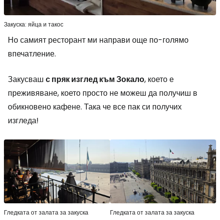
Закуска: яйца и такос
Но самият ресторант ми направи още по-голямо
впечатление.
Закусваш
с пряк изглед към Зокало
, което е
преживяване, което просто не можеш да получиш в
обикновено кафене. Така че все пак си получих
изгледа!
Гледката от залата за закуска
Гледката от залата за закуска