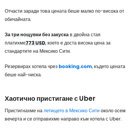
Отчасти заради това цената беше малко по-висока от
обичайната.
За три нощувки без закуска
в двойна стая
платихме
773 USD
, което е доста висока цена за
стандартите на Мексико Сити.
Резервирах хотела чрез
booking.com
, където цената
беше най-ниска.
Хаотично пристигане с Uber
Пристигнахме на
летището в Мексико Сити
около осем
вечерта и се отправихме направо към хотела с Uber.