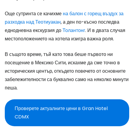
Още сутринта се качихме
на балон с горещ въздух за
разходка над Теотиуакан
, а ден по-късно последва
еднодневна екскурзия до
Толантонг
. И в двата случая
местоположението на хотела изигра важна роля.
В същото време, тъй като това беше първото ни
посещение в Мексико Сити, искахме да сме точно в
историческия център, откъдето повечето от основните
забележителности са буквално само на няколко минути
пеша.
Проверете актуалните цени в Gran Hotel
CDMX