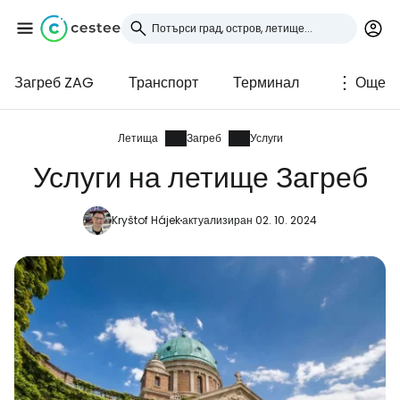
Загреб ZAG
Транспорт
Терминал
Още
Влезте в Cestee
... световната общност на туристите
Летища
Загреб
Услуги
Услуги на летище Загреб
Продължете с Google
Kryštof Hájek
актуализиран 02. 10. 2024
Продължете с Facebook
Продължете с имейл