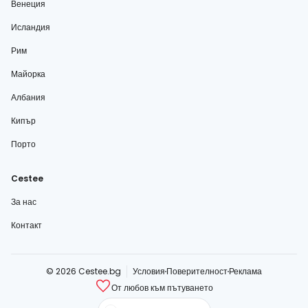
Венеция
Исландия
Рим
Майорка
Албания
Кипър
Порто
Cestee
За нас
Контакт
© 2026 Cestee.bg
Условия
Поверителност
Реклама
От любов към пътуването
cestee.com