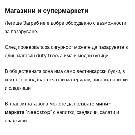
Магазини и супермаркети
Летище Загреб не е добре оборудвано с възможности
за пазаруване.
След проверката за сигурност можете да пазарувате в
един магазин
duty free
, а има и модни бутици.
В обществената зона има само вестникарски будки, в
които се продават печатни материали, цигари, напитки
и сладкиши.
В транзитната зона можете да ползвате
мини-
маркета
"Needstop" с напитки, сандвичи, салати и
сладкиши.