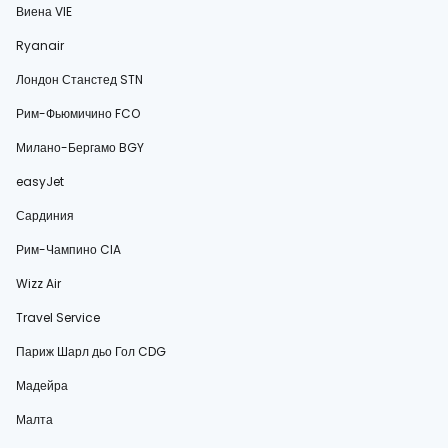
Виена VIE
Ryanair
Лондон Станстед STN
Рим-Фьюмичино FCO
Милано-Бергамо BGY
easyJet
Сардиния
Рим-Чампино CIA
Wizz Air
Travel Service
Париж Шарл дьо Гол CDG
Мадейра
Малта