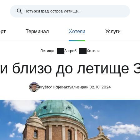
орт
Терминал
Хотели
Услуги
Летища
Загреб
Хотели
и близо до летище 
Kryštof Hájek
актуализиран 02. 10. 2024