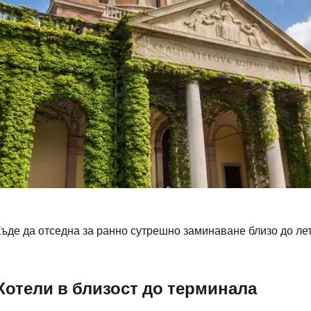
Къде да отседна за ранно сутрешно заминаване близо до л
Влезте в Ce
Хотели в близост до терминала