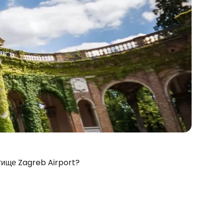
етище Zagreb Airport?
stee