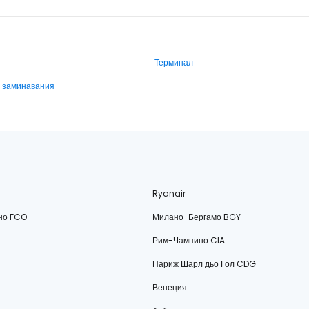
Терминал
и заминавания
Ryanair
но FCO
Милано-Бергамо BGY
Рим-Чампино CIA
Париж Шарл дьо Гол CDG
Венеция