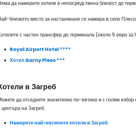
... световната общност на туристите
Няма да намерите хотели в непосредствена близост до терм
ай-близкото място за настаняване се намира в село Плесо,
Пр
отелите с частен трансфер до терминала (около 5 евро за 1
Про
Royal Airport Hotel ****
Хотел Garny Pleso ***
Про
Хотели в Загреб
ожете да отседнете значително по-евтино и с голям избор 
 центъра на Загреб.
Намерете най-евтините хотели в Загреб