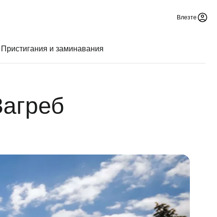
Влезте
Пристигания и заминавания
Загреб