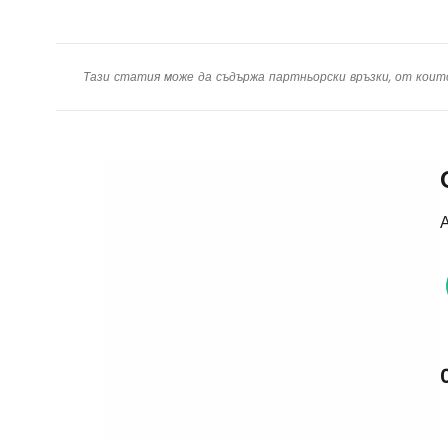
Тази статия може да съдържа партньорски връзки, от коит
А