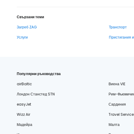
Свързани теми
Загреб ZAG
Транспорт
Услуги
Пристигания 
Популярни ръководства
airBaltic
Виена VIE
Лондон Станстед STN
Рим-Фьюмичи
easyJet
Сардиния
Wizz Air
Travel Service
Мадейра
Малта