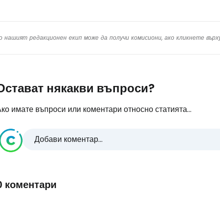
о нашият редакционен екип може да получи комисиони, ако кликнете вър
Остават някакви въпроси?
ко имате въпроси или коментари относно статията...
Добави коментар...
0 коментари