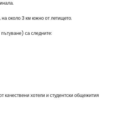
инала.
 на около 3 км южно от летището.
одължете с Google
 пътуване) са следните:
дължете с Facebook
дължете с имейл
от качествени хотели и студентски общежития