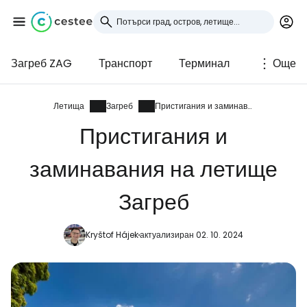
Загреб ZAG
Транспорт
Терминал
Още
Влезте в Cestee
... световната общност на туристите
Летища
Загреб
Пристигания и заминавания
Пристигания и
Продължете с Google
заминавания на летище
Загреб
Продължете с Facebook
Kryštof Hájek
актуализиран 02. 10. 2024
Продължете с имейл