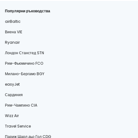
Популярни ръководства
airBaltic
Виена VIE
Ryanair
Лондон Станстед STN
Рим-Фьюмичино FCO
Милано-Бергамо BGY
easyJet
Сардиния
Рим-Чампино CIA
Wizz Air
Travel Service
Париж Шарл дьо Гол CDG