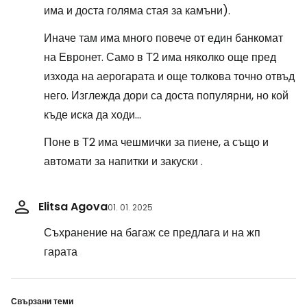
има и доста голяма стая за камъни).
Иначе там има много повече от един банкомат
на Евронет. Само в Т2 има няколко още пред
изхода на аерогарата и още толкова точно отвъд
него. Изглежда дори са доста популярни, но кой
къде иска да ходи...
Поне в Т2 има чешмички за пиене, а също и
автомати за напитки и закуски .
Elitsa Agova
01. 01. 2025
Съхранение на багаж се предлага и на жп
гарата
Свързани теми