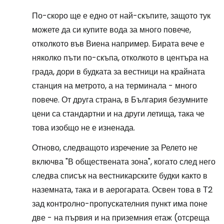
По-скоро ще е едно от най-скъпите, защото тук
можете да си купите вода за много повече,
отколкото във Виена например. Бирата вече е
няколко пъти по-скъпа, отколкото в центъра на
града, дори в будката за вестници на крайната
станция на метрото, а на терминала - много
повече. От друга страна, в България безумните
цени са стандартни и на други летища, така че
това изобщо не е изненада.
Отново, следващото изречение за Релето не
включва "В обществената зона", когато след него
следва списък на вестникарските будки както в
наземната, така и в аерогарата. Освен това в Т2
зад контролно-пропускателния пункт има поне
две - на първия и на приземния етаж (отсреща