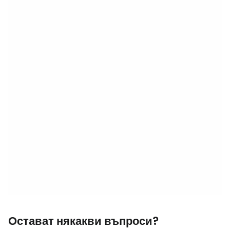
Остават някакви въпроси?