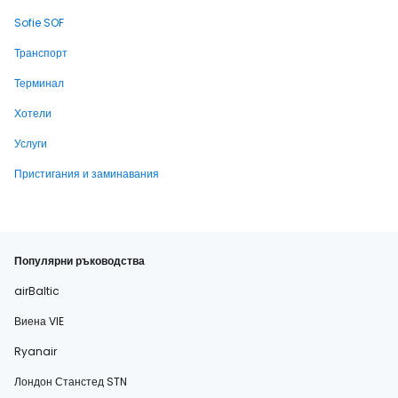
Sofie SOF
Транспорт
Терминал
Хотели
Услуги
Пристигания и заминавания
Популярни ръководства
airBaltic
Виена VIE
Ryanair
Лондон Станстед STN