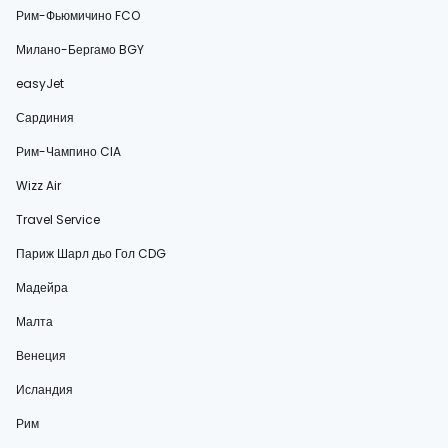
Рим-Фьюмичино FCO
Милано-Бергамо BGY
easyJet
Сардиния
Рим-Чампино CIA
Wizz Air
Travel Service
Париж Шарл дьо Гол CDG
Мадейра
Малта
Венеция
Исландия
Рим