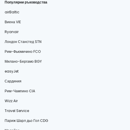
Популярни ръководства
airBaltic
Виена VIE
Ryanair
Лондон Станстед STN
Рим-Фьюмичино FCO
Милано-Бергамо BGY
easyJet
Сардиния
Рим-Чампино CIA
Wizz Air
Travel Service
Париж Шарл дьо Гол CDG