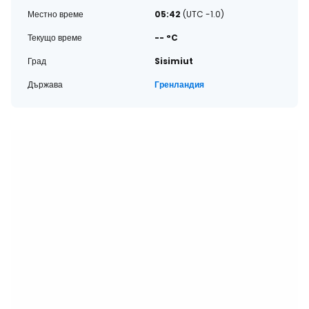
Местно време
05:42
(UTC -1.0)
Текущо време
-- °C
Град
Sisimiut
Държава
Гренландия