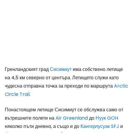
Гренландският град
Сисимиут
има собствено летище
на 4,5 км северно от центъра. Летището служи като
чудесна отправна точка за преходи по маршрута
Arctic
Circle Trail
.
Понастоящем летище Сисимиут се обслужва само от
вътрешните полети на
Air Greenland
до
Нуук GOH
няколко пъти дневно, а също и до
Кангерлусуак SFJ
и