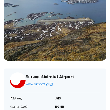
Летище Sisimiut Airport
www.airports.gl
IATA код
JHS
Код на ICAO
BGHB