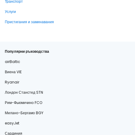
Транспорт
Услуги
Пристигания и заминавания
Популярни ръководства
airBaltic
Виена VIE
Ryanair
Лондон Станстед STN
Рим-Фьюмичино FCO
Милано-Бергамо BGY
easyJet
Сардиния