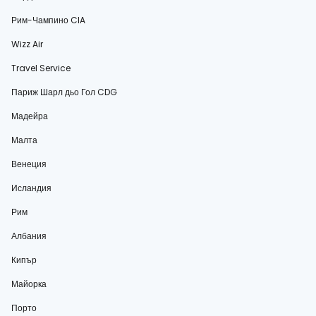
Рим-Чампино CIA
Wizz Air
Travel Service
Париж Шарл дьо Гол CDG
Мадейра
Малта
Венеция
Исландия
Рим
Албания
Кипър
Майорка
Порто