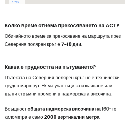
Колко време отнема прекосяването на АСТ?
Обичайното време за прекосяване на маршрута през
Северния полярен кръг е
7-10 дни
.
Каква е трудността на пътуването?
Пътеката на Северния полярен кръг не е технически
труден маршрут. Няма участъци за изкачване или
дълги стръмни промени в надморската височина.
Всъщност
общата надморска височина на
160-те
километра е само
2000 вертикални метра
.