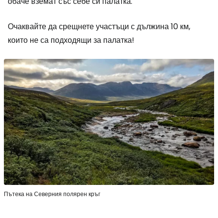
обаче вземат със себе си палатка.
Очаквайте да срещнете участъци с дължина 10 км,
които не са подходящи за палатка!
Пътека на Северния полярен кръг