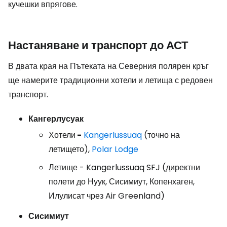
кучешки впрягове.
Настаняване и транспорт до АСТ
В двата края на Пътеката на Северния полярен кръг
ще намерите традиционни хотели и летища с редовен
транспорт.
Кангерлусуак
Хотели
-
Kangerlussuaq
(точно на
летището),
Polar Lodge
Летище - Kangerlussuaq SFJ (директни
полети до Нуук, Сисимиут, Копенхаген,
Илулисат чрез Air Greenland)
Сисимиут