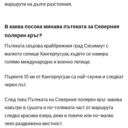
маршрути на дълги разстояния.
В каква посока минава пътеката за Северния
полярен кръг?
Пътеката свързва крайбрежния град Сисимиут с
малкото селище Кангерлусуак, където се намира
голямо международно и военно летище.
Първите 10 км от Кангерлусуак са най-скучни и следват
черен път.
След това Пътеката на Северния полярен кръг завива
навътре в сушата и по-голямата част от маршрута
следва красиви езера, реки и повече или по-малко
леко раздвижена местност.