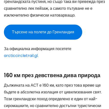
гренландската пустиня, но също така ви превежда през
сравнително лек пейзаж, а самото пътуване не е
изключително физически натоварващо.
Търсене на полети до Гренландия
За официална информация посетете
arcticcircletrail.gl.
160 км през девствена дива природа
Дължината на АСТ е 160 км, като през това време ще
бъдете в абсолютна изолация от цивилизования свят.
Този гренландски поход определено е един от най-
сиромашките, но сравнително достъпни туристически