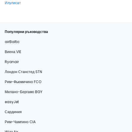
Илулисат
Популярни ръководства
airBaltic
Виена VIE
Ryanair
Лондон Станстед STN
Рим-Фьюмичино FCO
Милано-Бергамо BGY
easyJet
Сардиния
Рим-Чампино CIA
Wizz Air