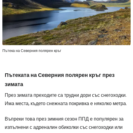
Пътека на Северния полярен кръг
Пътеката на Северния полярен кръг през
зимата
През зимата преходите са трудни дори със снегоходки.
Има места, където снежната покривка е няколко метра.
Въпреки това през зимния сезон ППД е популярен за
изпълнени с адреналин обиколки със снегоходки или