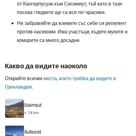
от Кангерлусуак към Сисимиут, тъй като в тази
посока гледките ще са все по-красиви.
Не забравяйте да вземете със себе си репелент
против насекоми. Има участъци, където мухите и
комарите са много досадни.
Какво да видите наоколо
Открийте всички
места, които трябва да видите в
Гренландия
.
Sisimiut
+ 74 km
Ilulissat