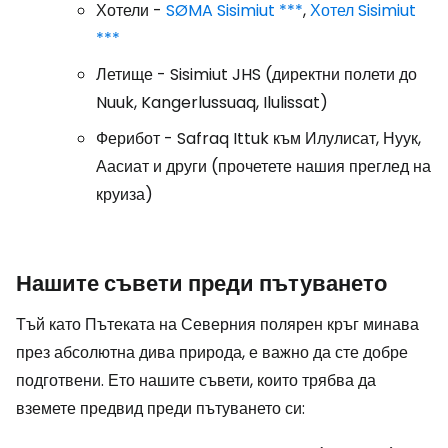
Хотели -
SØMA Sisimiut ***
,
Хотел Sisimiut
***
Летище - Sisimiut JHS (директни полети до
Nuuk, Kangerlussuaq, Ilulissat)
Ферибот - Safraq Ittuk към Илулисат, Нуук,
Аасиат и други (прочетете нашия преглед на
круиза)
Нашите съвети преди пътуването
Тъй като Пътеката на Северния полярен кръг минава
през абсолютна дива природа, е важно да сте добре
подготвени. Ето нашите съвети, които трябва да
вземете предвид преди пътуването си: