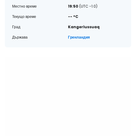
Местно време
19:50
(UTC -1.0)
Текущо време
-- °C
Град
Kangerlussuaq
Държава
Гренландия