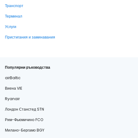
Транспорт
Терминал
Услуги
Пристигания и заминавания
Популярни ръководства
airBaltic
Виена VIE
Ryanair
Лондон Станстед STN
Рим-Фьюмичино FCO
Милано-Бергамо BGY