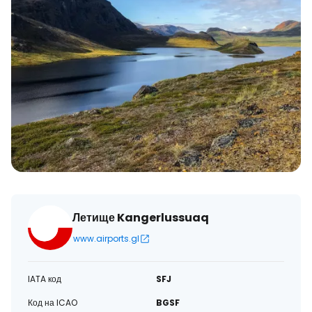
Летище Kangerlussuaq
www.airports.gl
IATA код
SFJ
Код на ICAO
BGSF