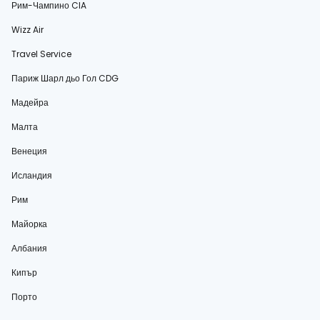
Рим-Чампино CIA
Wizz Air
Travel Service
Париж Шарл дьо Гол CDG
Мадейра
Малта
Венеция
Исландия
Рим
Майорка
Албания
Кипър
Порто