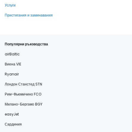
Услуги
Пристигания и заминавания
Популярни ръководства
airBaltic
Виена VIE
Ryanair
Лондон Станстед STN
Рим-Фьюмичино FCO
Милано-Бергамо BGY
easyJet
Сардиния