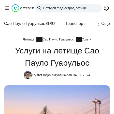
Сао Пауло Гуарульос GRU
Транспорт
Още
Влезте в Cestee
... световната общност на туристите
Летища
Сао Пауло Гуарульос
Услуги
Услуги на летище Сао
Продължете с Google
Пауло Гуарульос
Kryštof Hájek
актуализиран 04. 12. 2024
Продължете с Facebook
Продължете с имейл