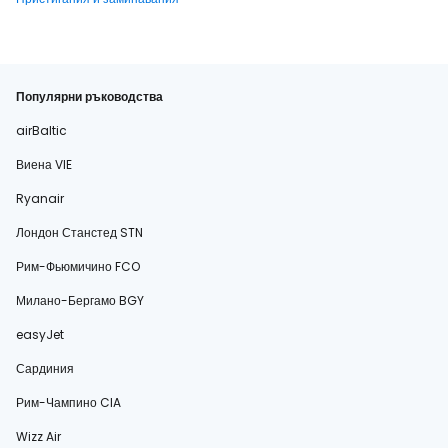
Популярни ръководства
airBaltic
Виена VIE
Ryanair
Лондон Станстед STN
Рим-Фьюмичино FCO
Милано-Бергамо BGY
easyJet
Сардиния
Рим-Чампино CIA
Wizz Air