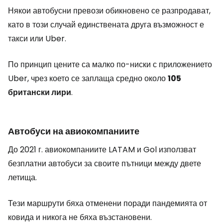
Някои автобусни превози обикновено се разпродават,
като в този случай единствената друга възможност е
такси или Uber.
По принцип цените са малко по-ниски с приложението
Uber, чрез което се заплаща средно около
105
британски лири
.
Автобуси на авиокомпаниите
До 2021 г. авиокомпаниите LATAM и Gol използват
безплатни автобуси за своите пътници между двете
летища.
Тези маршрути бяха отменени поради пандемията от
ковида и никога не бяха възстановени.