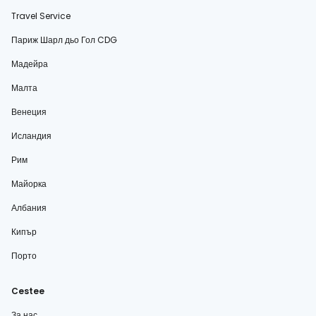
Travel Service
Париж Шарл дьо Гол CDG
Мадейра
Малта
Венеция
Исландия
Рим
Майорка
Албания
Кипър
Порто
Cestee
За нас