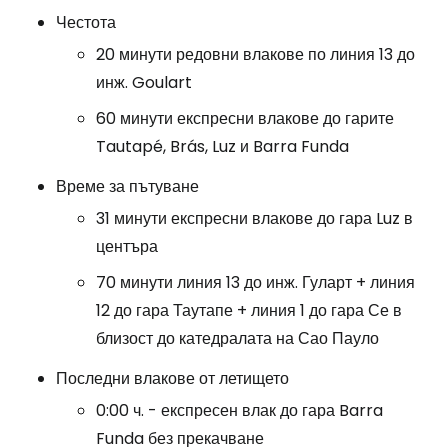
Честота
20 минути редовни влакове по линия 13 до
инж. Goulart
60 минути експресни влакове до гарите
Tautapé, Brás, Luz и Barra Funda
Време за пътуване
31 минути експресни влакове до гара Luz в
центъра
70 минути линия 13 до инж. Гуларт + линия
12 до гара Таутапе + линия 1 до гара Се в
близост до катедралата на Сао Пауло
Последни влакове от летището
0:00 ч. - експресен влак до гара Barra
Funda без прекачване