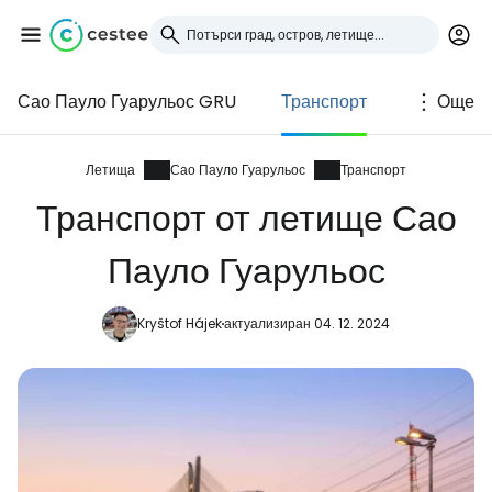
Сао Пауло Гуарульос GRU
Транспорт
Още
Влезте в Cestee
... световната общност на туристите
Летища
Сао Пауло Гуарульос
Транспорт
Транспорт от летище Сао
Продължете с Google
Пауло Гуарульос
Kryštof Hájek
актуализиран 04. 12. 2024
Продължете с Facebook
Продължете с имейл