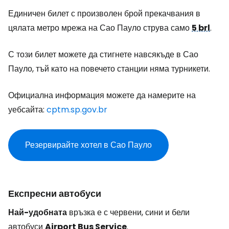
Единичен билет с произволен брой прекачвания в
цялата метро мрежа на Сао Пауло струва само
5 brl
.
С този билет можете да стигнете навсякъде в Сао
Пауло, тъй като на повечето станции няма турникети.
Официална информация можете да намерите на
уебсайта:
cptm.sp.gov.br
Резервирайте хотел в Сао Пауло
Експресни автобуси
Най-удобната
връзка е с червени, сини и бели
автобуси
Airport Bus Service
.