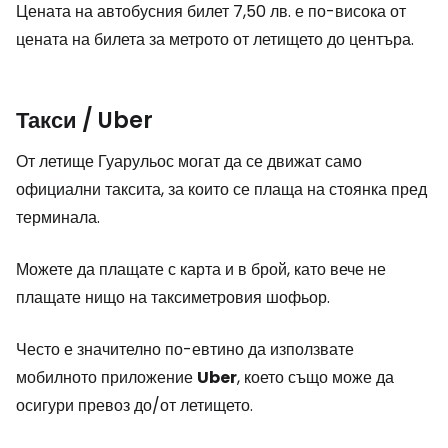
Цената на автобусния билет 7,50 лв. е по-висока от
цената на билета за метрото от летището до центъра.
Такси / Uber
От летище Гуарульос могат да се движат само
официални таксита, за които се плаща на стоянка пред
терминала.
Можете да плащате с карта и в брой, като вече не
плащате нищо на таксиметровия шофьор.
Често е значително по-евтино да използвате
мобилното приложение
Uber
, което също може да
осигури превоз до/от летището.