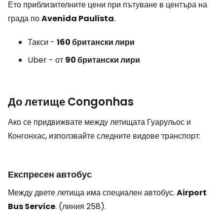
Ето приблизителните цени при пътуване в центъра на
града по
Avenida Paulista
.
Такси -
160 британски лири
Uber - от
90 британски лири
До летище Congonhas
Ако се придвижвате между летищата Гуарульос и
Конгонхас, използвайте следните видове транспорт:
Експресен автобус
Между двете летища има специален автобус.
Airport
Bus Service
.
(линия 258).