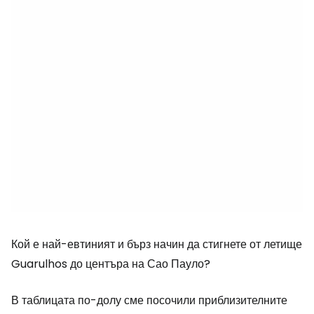
Кой е най-евтиният и бърз начин да стигнете от летище
Guarulhos до центъра на Сао Пауло?
В таблицата по-долу сме посочили приблизителните