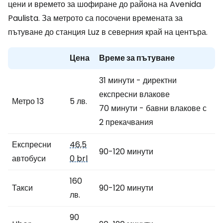
цени и времето за шофиране до района на Avenida
Paulista. За метрото са посочени времената за
пътуване до станция Luz в северния край на центъра.
Цена
Време за пътуване
31 минути - директни
експресни влакове
Метро 13
5 лв.
70 минути - бавни влакове с
2 прекачвания
Експресни
46,5
90-120 минути
автобуси
0 brl
160
Такси
90-120 минути
лв.
90