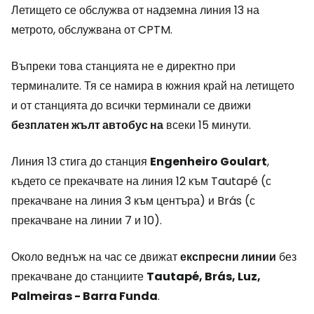
Летището се обслужва от надземна линия 13 на
метрото, обслужвана от CPTM.
Въпреки това станцията не е директно при
терминалите. Тя се намира в южния край на летището
и от станцията до всички терминали се движи
безплатен жълт автобус на
всеки 15 минути.
Линия 13 стига до станция
Engenheiro Goulart
,
където се прекачвате на линия 12 към Tautapé (с
прекачване на линия 3 към центъра) и Brás (с
прекачване на линии 7 и 10).
Около веднъж на час се движат
експресни линии
без
прекачване до станциите
Tautapé, Brás, Luz,
Palmeiras - Barra Funda
.