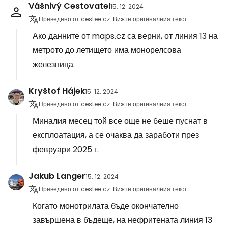
Vášnivý Cestovatel
15. 12. 2024
Преведено от cestee.cz
Вижте оригиналния текст
Ако данните от maps.cz са верни, от линия 13 на
метрото до летището има монорелсова
железница.
Kryštof Hájek
15. 12. 2024
Преведено от cestee.cz
Вижте оригиналния текст
Миналия месец той все още не беше пуснат в
експлоатация, а се очаква да заработи през
февруари 2025 г.
Jakub Langer
15. 12. 2024
Преведено от cestee.cz
Вижте оригиналния текст
Когато монотрилата бъде окончателно
завършена в бъдеще, на нефритената линия 13