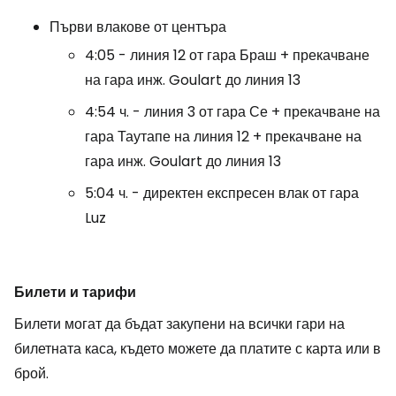
Първи влакове от центъра
4:05 - линия 12 от гара Браш + прекачване
на гара инж. Goulart до линия 13
4:54 ч. - линия 3 от гара Се + прекачване на
гара Таутапе на линия 12 + прекачване на
гара инж. Goulart до линия 13
5:04 ч. - директен експресен влак от гара
Luz
Билети и тарифи
Билети могат да бъдат закупени на всички гари на
билетната каса, където можете да платите с карта или в
брой.