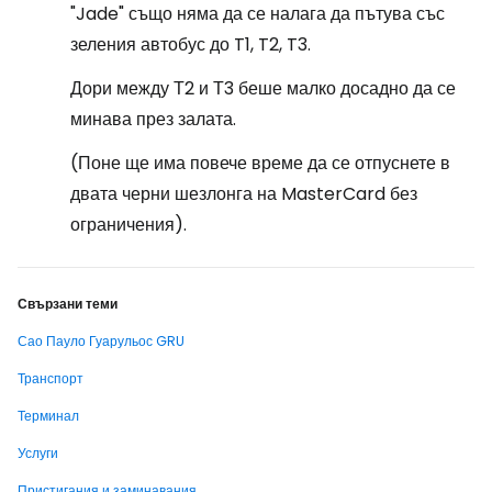
"Jade" също няма да се налага да пътува със
зеления автобус до T1, T2, T3.
Дори между Т2 и Т3 беше малко досадно да се
минава през залата.
(Поне ще има повече време да се отпуснете в
двата черни шезлонга на MasterCard без
ограничения).
Свързани теми
Сао Пауло Гуарульос GRU
Транспорт
Терминал
Услуги
Пристигания и заминавания