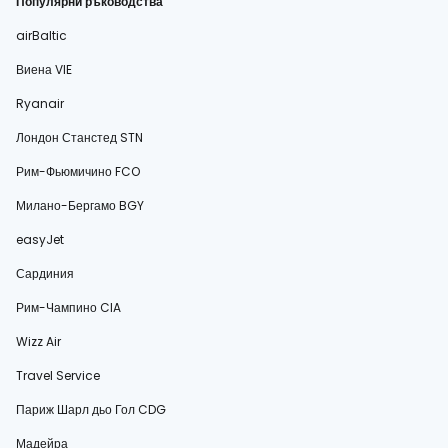
Популярни ръководства
airBaltic
Виена VIE
Ryanair
Лондон Станстед STN
Рим-Фьюмичино FCO
Милано-Бергамо BGY
easyJet
Сардиния
Рим-Чампино CIA
Wizz Air
Travel Service
Париж Шарл дьо Гол CDG
Мадейра