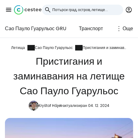
Сао Пауло Гуарульос GRU
Транспорт
Още
Влезте в Cestee
... световната общност на туристите
Летища
Сао Пауло Гуарульос
Пристигания и заминавания
Пристигания и
Продължете с Google
заминавания на летище
Сао Пауло Гуарульос
Продължете с Facebook
Kryštof Hájek
актуализиран 04. 12. 2024
Продължете с имейл