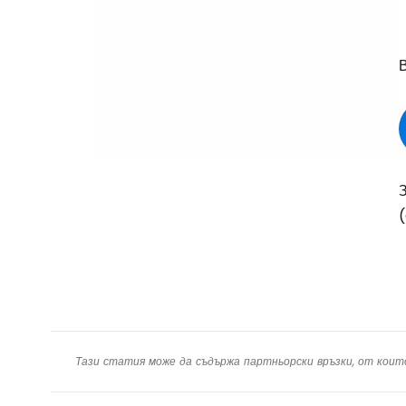
В
(
Тази статия може да съдържа партньорски връзки, от коит