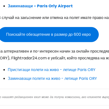
Пр
Заминаващи
-
Paris
Orly
Airport
 случай на закъснение или отмяна на полет имате право на
Про
Поискайте обезщетение в размер до 600 евро
Про
За алтернативен и по-интересен начин за онлайн проследяв
ORY), Flightradar24.com е уебсайт, който проследява на ж
Пристигащи полети на живо - летище Paris ORY
Заминаващи полети на живо - летище Paris ORY
о нашият редакционен екип може да получи комисиони, ако кликнете вър