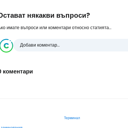
Остават някакви въпроси?
ко имате въпроси или коментари относно статията...
Добави коментар...
0 коментари
Терминал
и заминавания