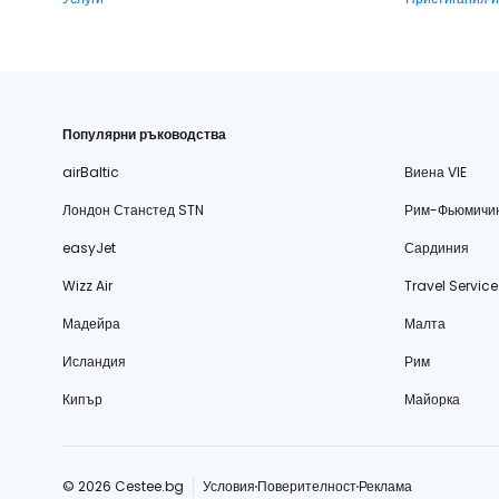
Популярни ръководства
airBaltic
Виена VIE
Лондон Станстед STN
Рим-Фьюмичи
easyJet
Сардиния
Wizz Air
Travel Service
Мадейра
Малта
Исландия
Рим
Кипър
Майорка
© 2026 Cestee.bg
Условия
Поверителност
Реклама