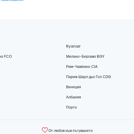
Ryanair
но FCO
Милано-Бергамо BGY
Рим-Чампино CIA
Париж Шарл дьо Гол CDG
Венеция
Албания
Порто
От любов към пътуването