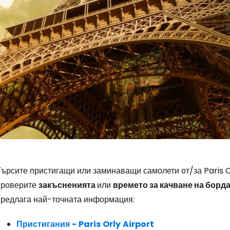
Влезте в Ce
ърсите пристигащи или заминаващи самолети от/за Paris Or
проверите
закъсненията
или
времето за качване на борд
... световната общност на туристите
предлага най-точната информация:
Пристигания
-
Paris
Orly
Airport