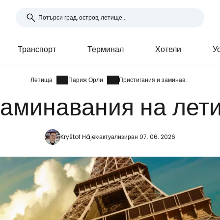
Транспорт
Терминал
Хотели
У
Летища
Париж Орли
Пристигания и заминавания
заминавания на ле
Kryštof Hájek
актуализиран 07. 06. 2026