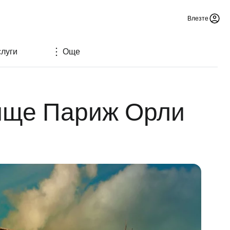
Влезте
слуги
Още
тище Париж Орли