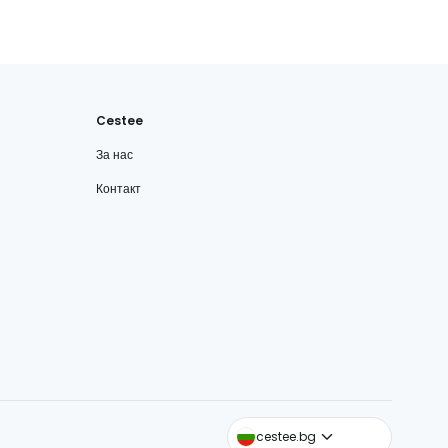
Cestee
За нас
Контакт
cestee.com
cestee.bg