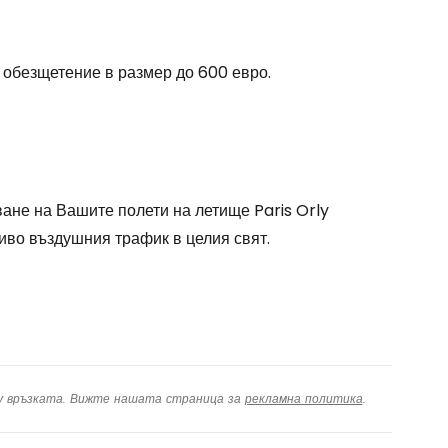
одължете с Google
 обезщетение в размер до 600 евро.
дължете с Facebook
дължете с имейл
ане на Вашите полети на летище Paris Orly
иво въздушния трафик в целия свят.
ху връзката. Вижте нашата страница за
рекламна политика
.