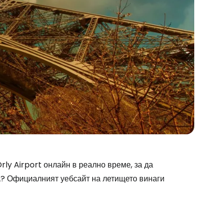
stee
ly Airport онлайн в реално време, за да
а
? Официалният уебсайт на летището винаги