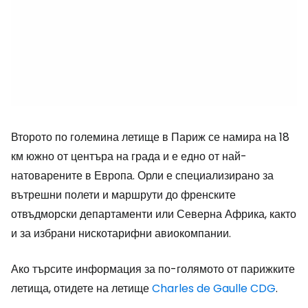
Второто по големина летище в Париж се намира на 18
км южно от центъра на града и е едно от най-
натоварените в Европа. Орли е специализирано за
вътрешни полети и маршрути до френските
отвъдморски департаменти или Северна Африка, както
и за избрани нискотарифни авиокомпании.
Ако търсите информация за по-голямото от парижките
летища, отидете на летище
Charles de Gaulle CDG
.