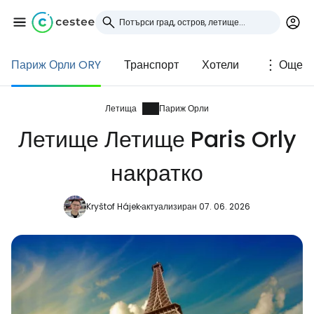
Париж Орли ORY
Транспорт
Хотели
Още
Влезте в Cestee
... световната общност на туристите
Летища
Париж Орли
Летище Летище Paris Orly
Продължете с Google
накратко
Kryštof Hájek
актуализиран 07. 06. 2026
Продължете с Facebook
Продължете с имейл