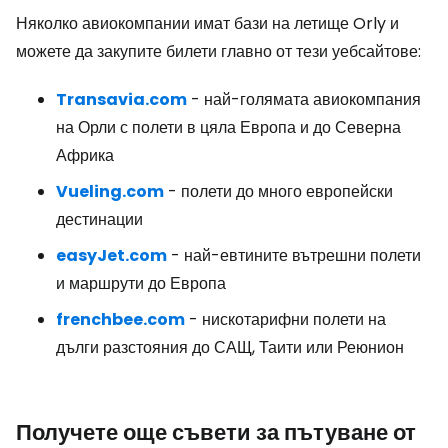
Няколко авиокомпании имат бази на летище Orly и
можете да закупите билети главно от тези уебсайтове:
Transavia.com
- най-голямата авиокомпания
на Орли с полети в цяла Европа и до Северна
Африка
Vueling.com
- полети до много европейски
дестинации
easyJet.com
- най-евтините вътрешни полети
и маршрути до Европа
frenchbee.com
- нискотарифни полети на
дълги разстояния до САЩ, Таити или Реюнион
Получете още съвети за пътуване от