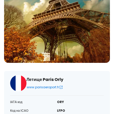
Летище Paris Orly
www.parisaeroport.fr
IATA код
ORY
Код на ICAO
LFPO