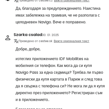
Преведено от cestee.cz
Вижте оригиналния текст
Да, благодаря за предупреждението. Наистина
имах забележка на трамвая, че не разполага с
целодневен Navigo. Вече е поправено.
Szarka csalad
30. 01. 2025
Преведено от cestee.sk
Вижте оригиналния текст
Добре, добре,
изтеглих приложението IDF Mobilites на
мобилния си телефон. Как мога да си купя
Navigo Pass за една седмица? Трябва ли първо
физически да купя картата в Париж и след това
да я свържа с телефона си? Не мога ли да я купя
директно през приложението? Регистриран съм
и в приложението..