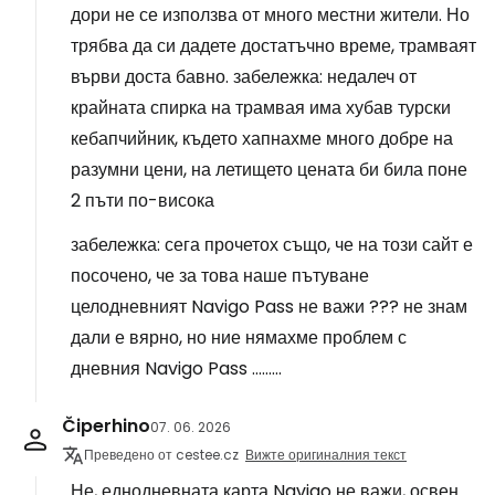
дори не се използва от много местни жители. Но
трябва да си дадете достатъчно време, трамваят
върви доста бавно. забележка: недалеч от
крайната спирка на трамвая има хубав турски
кебапчийник, където хапнахме много добре на
разумни цени, на летището цената би била поне
2 пъти по-висока
забележка: сега прочетох също, че на този сайт е
посочено, че за това наше пътуване
целодневният Navigo Pass не важи ??? не знам
дали е вярно, но ние нямахме проблем с
дневния Navigo Pass .........
Čiperhino
07. 06. 2026
Преведено от cestee.cz
Вижте оригиналния текст
Не, еднодневната карта Navigo не важи, освен