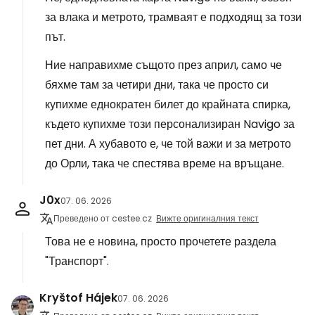
за влака и метрото, трамваят е подходящ за този
път.
Ние направихме същото през април, само че
бяхме там за четири дни, така че просто си
купихме еднократен билет до крайната спирка,
където купихме този персонализиран Navigo за
пет дни. А хубавото е, че той важи и за метрото
до Орли, така че спестява време на връщане.
J0x
07. 06. 2026
Преведено от cestee.cz
Вижте оригиналния текст
Това не е новина, просто прочетете раздела
"Транспорт".
Kryštof Hájek
07. 06. 2026