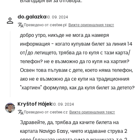
Благодаря ви за отговора..
do.galazka
10. 09. 2024
Преведено от cestee.pl
Вижте оригиналния текст
добро утро, никъде не мога да намеря
информация - когато купувам билет за линия 14
от/до летището, трябва да го купя с тази карта/
телефон? не е възможно да го купя на хартия?
Освен това пътувам с дете, което няма телефон,
ако не е възможно да се купи на традиционния
"хартиен" формуляр, как да купя билет за детето?
Kryštof Hájek
10. 09. 2024
Преведено от cestee.cz
Вижте оригиналния текст
Здравейте, да, трябва да качите билета на
картата Navigo Easy, чието издаване струва 2
евро (плащате цялата сума в машината, т.е. 2