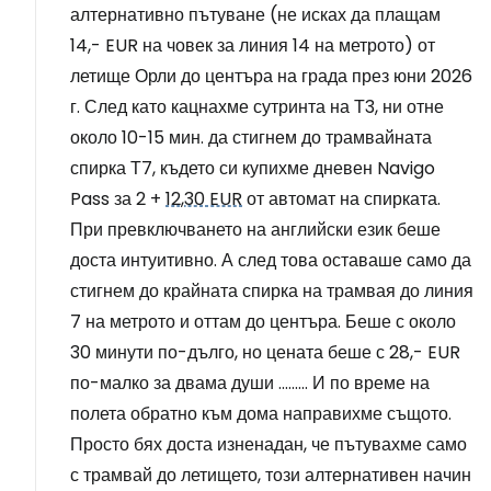
алтернативно пътуване (не исках да плащам
14,- EUR на човек за линия 14 на метрото) от
летище Орли до центъра на града през юни 2026
г. След като кацнахме сутринта на Т3, ни отне
около 10-15 мин. да стигнем до трамвайната
спирка Т7, където си купихме дневен Navigo
Pass за 2 +
12,30 EUR
от автомат на спирката.
При превключването на английски език беше
доста интуитивно. А след това оставаше само да
стигнем до крайната спирка на трамвая до линия
7 на метрото и оттам до центъра. Беше с около
30 минути по-дълго, но цената беше с 28,- EUR
по-малко за двама души ......... И по време на
полета обратно към дома направихме същото.
Просто бях доста изненадан, че пътувахме само
с трамвай до летището, този алтернативен начин