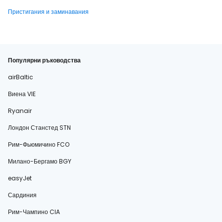
Пристигания и заминавания
Популярни ръководства
airBaltic
Виена VIE
Ryanair
Лондон Станстед STN
Рим-Фьюмичино FCO
Милано-Бергамо BGY
easyJet
Сардиния
Рим-Чампино CIA