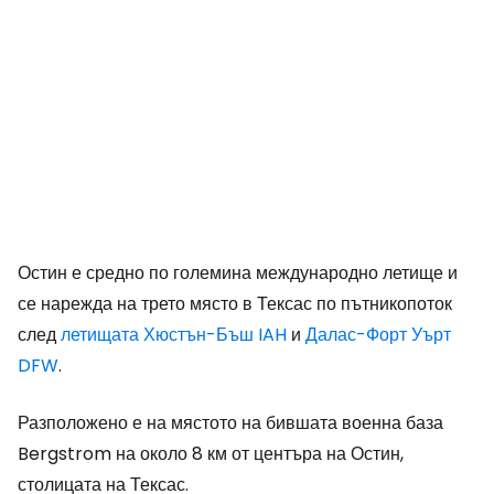
Остин е средно по големина международно летище и
се нарежда на трето място в Тексас по пътникопоток
след
летищата Хюстън-Бъш IAH
и
Далас-Форт Уърт
DFW
.
Разположено е на мястото на бившата военна база
Bergstrom на около 8 км от центъра на Остин,
столицата на Тексас.