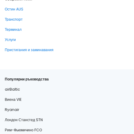
Остин AUS
Транспорт
Терминал
Услуги
Пристигания и заминавания
Популярни ръководства
airBaltic
Виена VIE
Ryanair
Лондон Станстед STN
Рим-Фьюмичино FCO