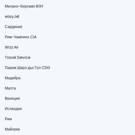
Милано-Бергамо BGY
easyJet
Сардиния
Рим-Чампино CIA
Wizz Air
Travel Service
Париж Шарл дьо Гол CDG
Мадейра
Малта
Венеция
Исландия
Рим
Майорка