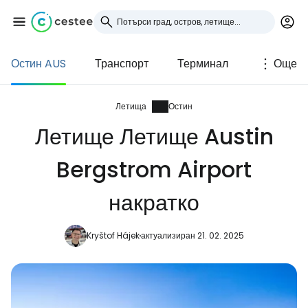
Остин AUS
Транспорт
Терминал
Още
Влезте в Cestee
... световната общност на туристите
Летища
Остин
Летище Летище Austin
Продължете с Google
Bergstrom Airport
накратко
Продължете с Facebook
Kryštof Hájek
актуализиран 21. 02. 2025
Продължете с имейл