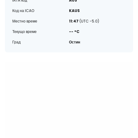
IATA код
AUS
Код на ICAO
KAUS
Местно време
11:47
(UTC -5.0)
Текущо време
-- °C
Град
Остин