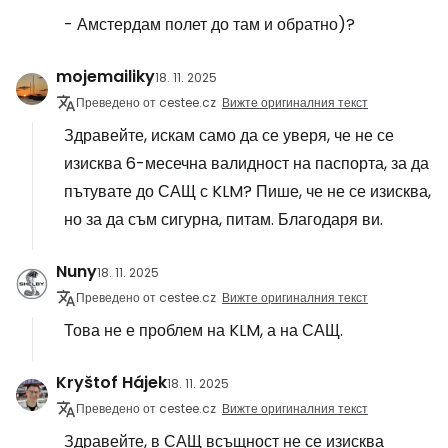
- Амстердам полет до там и обратно)?
mojemailiky
18. 11. 2025
Преведено от cestee.cz
Вижте оригиналния текст
Здравейте, искам само да се уверя, че не се
изисква 6-месечна валидност на паспорта, за да
пътувате до САЩ с KLM? Пише, че не се изисква,
но за да съм сигурна, питам. Благодаря ви.
Nuny
18. 11. 2025
Преведено от cestee.cz
Вижте оригиналния текст
Това не е проблем на KLM, а на САЩ.
Kryštof Hájek
18. 11. 2025
Преведено от cestee.cz
Вижте оригиналния текст
Здравейте, в САЩ всъщност не се изисква