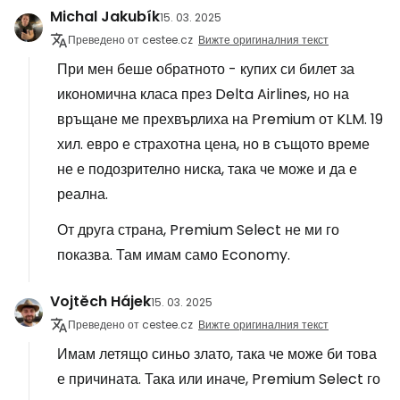
Michal Jakubík
15. 03. 2025
Преведено от cestee.cz
Вижте оригиналния текст
При мен беше обратното - купих си билет за
икономична класа през Delta Airlines, но на
връщане ме прехвърлиха на Premium от KLM. 19
хил. евро е страхотна цена, но в същото време
не е подозрително ниска, така че може и да е
реална.
От друга страна, Premium Select не ми го
показва. Там имам само Economy.
Vojtěch Hájek
15. 03. 2025
Преведено от cestee.cz
Вижте оригиналния текст
Имам летящо синьо злато, така че може би това
е причината. Така или иначе, Premium Select го