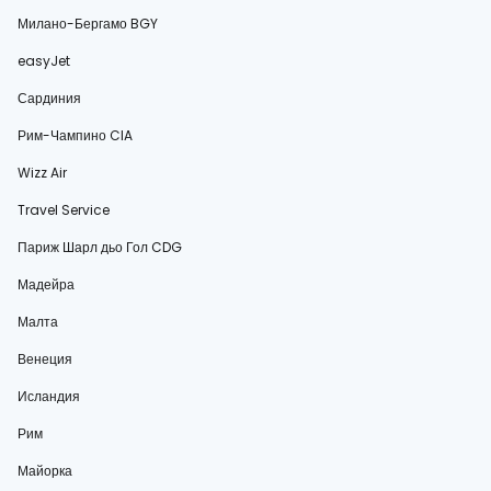
Милано-Бергамо BGY
easyJet
Сардиния
Рим-Чампино CIA
Wizz Air
Travel Service
Париж Шарл дьо Гол CDG
Мадейра
Малта
Венеция
Исландия
Рим
Майорка