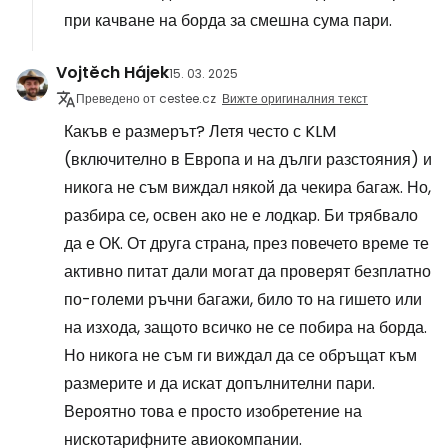
при качване на борда за смешна сума пари.
Vojtěch Hájek
15. 03. 2025
Преведено от cestee.cz
Вижте оригиналния текст
Какъв е размерът? Летя често с KLM
(включително в Европа и на дълги разстояния) и
никога не съм виждал някой да чекира багаж. Но,
разбира се, освен ако не е лодкар. Би трябвало
да е ОК. От друга страна, през повечето време те
активно питат дали могат да проверят безплатно
по-големи ръчни багажи, било то на гишето или
на изхода, защото всичко не се побира на борда.
Но никога не съм ги виждал да се обръщат към
размерите и да искат допълнителни пари.
Вероятно това е просто изобретение на
нискотарифните авиокомпании.