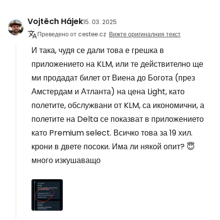
Vojtěch Hájek
15. 03. 2025
Преведено от cestee.cz
Вижте оригиналния текст
И така, чудя се дали това е грешка в
приложението на KLM, или те действително ще
ми продадат билет от Виена до Богота (през
Амстердам и Атланта) на цена Light, като
полетите, обслужвани от KLM, са икономични, а
полетите на Delta се показват в приложението
като Premium select. Всичко това за 19 хил.
крони в двете посоки. Има ли някой опит? 😇
много изкушаващо