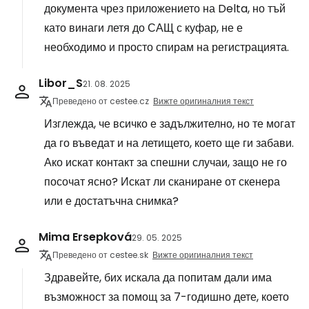
документа чрез приложението на Delta, но тъй
като винаги летя до САЩ с куфар, не е
необходимо и просто спирам на регистрацията.
Libor_S
21. 08. 2025
Преведено от cestee.cz
Вижте оригиналния текст
Изглежда, че всичко е задължително, но те могат
да го въведат и на летището, което ще ги забави.
Ако искат контакт за спешни случаи, защо не го
посочат ясно? Искат ли сканиране от скенера
или е достатъчна снимка?
Mima Ersepková
29. 05. 2025
Преведено от cestee.sk
Вижте оригиналния текст
Здравейте, бих искала да попитам дали има
възможност за помощ за 7-годишно дете, което