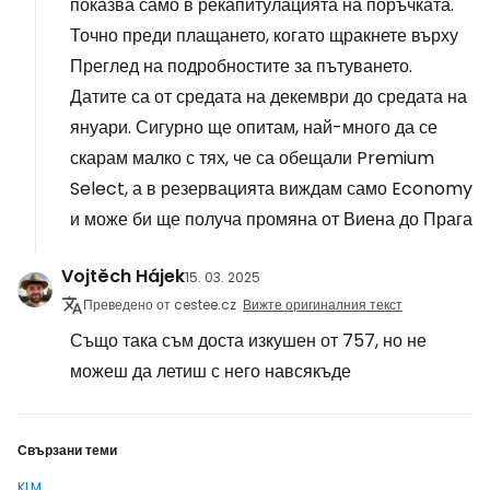
показва само в рекапитулацията на поръчката.
Точно преди плащането, когато щракнете върху
Преглед на подробностите за пътуването.
Датите са от средата на декември до средата на
януари. Сигурно ще опитам, най-много да се
скарам малко с тях, че са обещали Premium
Select, а в резервацията виждам само Economy
и може би ще получа промяна от Виена до Прага
Vojtěch Hájek
15. 03. 2025
Преведено от cestee.cz
Вижте оригиналния текст
Също така съм доста изкушен от 757, но не
можеш да летиш с него навсякъде
Свързани теми
KLM