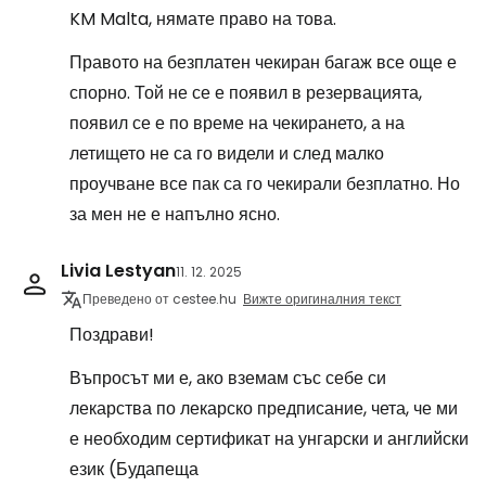
KM Malta, нямате право на това.
Правото на безплатен чекиран багаж все още е
спорно. Той не се е появил в резервацията,
появил се е по време на чекирането, а на
летището не са го видели и след малко
проучване все пак са го чекирали безплатно. Но
за мен не е напълно ясно.
Livia Lestyan
11. 12. 2025
Преведено от cestee.hu
Вижте оригиналния текст
Поздрави!
Въпросът ми е, ако вземам със себе си
лекарства по лекарско предписание, чета, че ми
е необходим сертификат на унгарски и английски
език (Будапеща