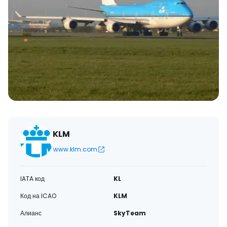
KLM
www.klm.com
IATA код
KL
Код на ICAO
KLM
Алианс
SkyTeam