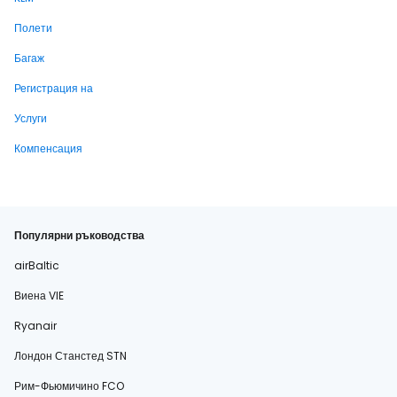
Полети
Багаж
Регистрация на
Услуги
Компенсация
Популярни ръководства
airBaltic
Виена VIE
Ryanair
Лондон Станстед STN
Рим-Фьюмичино FCO