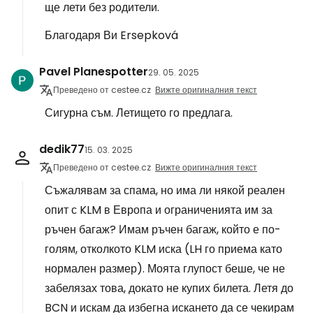
ще лети без родители.
Благодаря Ви Ersepková
Pavel Planespotter
29. 05. 2025
Преведено от cestee.cz
Вижте оригиналния текст
Сигурна съм. Летището го предлага.
dedik77
15. 03. 2025
Преведено от cestee.cz
Вижте оригиналния текст
Съжалявам за спама, но има ли някой реален
опит с KLM в Европа и ограниченията им за
ръчен багаж? Имам ръчен багаж, който е по-
голям, отколкото KLM иска (LH го приема като
нормален размер). Моята глупост беше, че не
забелязах това, докато не купих билета. Летя до
BCN и искам да избегна искането да се чекирам