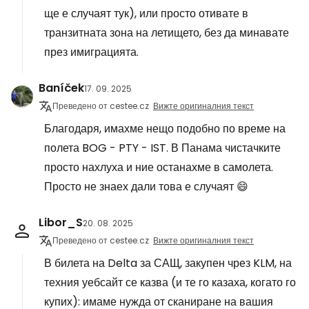
ще е случаят тук), или просто отивате в
транзитната зона на летището, без да минавате
през имиграцията.
Baníček
17. 09. 2025
Преведено от cestee.cz
Вижте оригиналния текст
Благодаря, имахме нещо подобно по време на
полета BOG - PTY - IST. В Панама чистачките
просто нахлуха и ние останахме в самолета.
Просто не знаех дали това е случаят 😄
Libor_S
20. 08. 2025
Преведено от cestee.cz
Вижте оригиналния текст
В билета на Delta за САЩ, закупен чрез KLM, на
техния уебсайт се казва (и те го казаха, когато го
купих): имаме нужда от сканиране на вашия