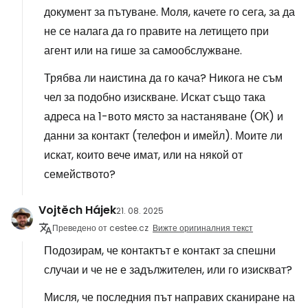
документ за пътуване. Моля, качете го сега, за да
не се налага да го правите на летището при
агент или на гише за самообслужване.
Трябва ли наистина да го кача? Никога не съм
чел за подобно изискване. Искат също така
адреса на 1-вото място за настаняване (ОК) и
данни за контакт (телефон и имейл). Моите ли
искат, които вече имат, или на някой от
семейството?
Vojtěch Hájek
21. 08. 2025
Преведено от cestee.cz
Вижте оригиналния текст
Подозирам, че контактът е контакт за спешни
случаи и че не е задължителен, или го изискват?
Мисля, че последния път направих сканиране на