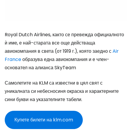
Royal Dutch Airlines, както се превежда официалното
ѝ име, е най-старата все още действаща
авиокомпания в света (от 1919 г.), която заедно с
Air
France
образува една авиокомпания и е член-
основател на алианса SkyTeam
Самолетите на KLM са известни в цял свят с
уникалната си небесносиня окраска и характерните
сини букви на указателните табели.
Купете билети на klm.com