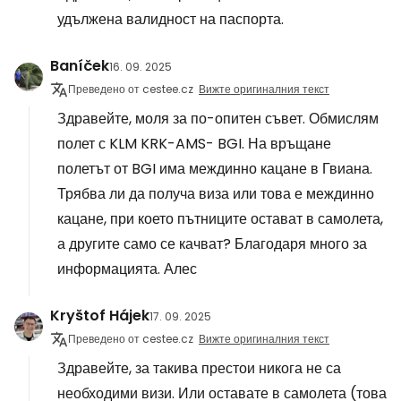
удължена валидност на паспорта.
Baníček
16. 09. 2025
Преведено от cestee.cz
Вижте оригиналния текст
Здравейте, моля за по-опитен съвет. Обмислям
полет с KLM KRK-AMS- BGI. На връщане
полетът от BGI има междинно кацане в Гвиана.
Трябва ли да получа виза или това е междинно
кацане, при което пътниците остават в самолета,
а другите само се качват? Благодаря много за
информацията. Алес
Kryštof Hájek
17. 09. 2025
Преведено от cestee.cz
Вижте оригиналния текст
Здравейте, за такива престои никога не са
необходими визи. Или оставате в самолета (това