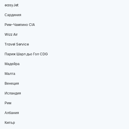
easyJet
Сардиния
Рим-Чампино CIA
Wizz Air
Travel Service
Париж Шарл дьо Гол CDG
Мадейра
Малта
Венеция
Исландия
Рим
Албания
Кипър