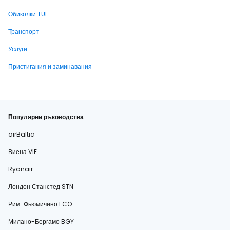
Обиколки TUF
Транспорт
Услуги
Пристигания и заминавания
Популярни ръководства
airBaltic
Виена VIE
Ryanair
Лондон Станстед STN
Рим-Фьюмичино FCO
Милано-Бергамо BGY