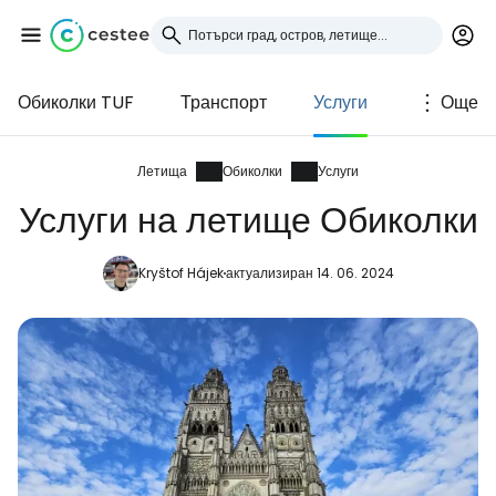
Обиколки TUF
Транспорт
Услуги
Още
Влезте в Cestee
... световната общност на туристите
Летища
Обиколки
Услуги
Услуги на летище Обиколки
Продължете с Google
Kryštof Hájek
актуализиран 14. 06. 2024
Продължете с Facebook
Продължете с имейл