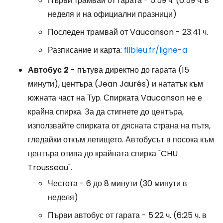
Първи трамвай от гарата - 5:59 ч. (6:59 ч. в
неделя и на официални празници)
Последен трамвай от Vaucanson - 23:41 ч.
Разписание и карта:
filbleu.fr/ligne-a
Автобус
2
- пътува директно до гарата (15
минути), центъра (Jean Jaurés) и нататък към
южната част на Тур. Спирката Vaucanson не е
крайна спирка. За да стигнете до центъра,
използвайте спирката от дясната страна на пътя,
гледайки откъм летището. Автобусът в посока към
центъра отива до крайната спирка "CHU
Trousseau".
Честота - 6 до 8 минути (30 минути в
неделя)
Първи автобус от гарата - 5:22 ч. (6:25 ч. в