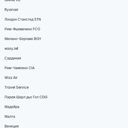
Ryanair
Лондон Станстед STN
Рим-Фьюмичино FCO
Милано-Бергамо BGY
easyJet
Сардиния
Рим-Чампино CIA
Wizz Air
Travel Service
Париж Шарл дьо Гол CDG
Мадейра
Малта
Венеция