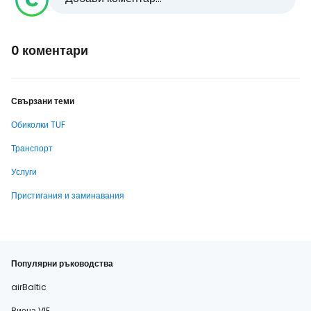
0 коментари
Свързани теми
Обиколки TUF
Транспорт
Услуги
Пристигания и заминавания
Популярни ръководства
airBaltic
Виена VIE