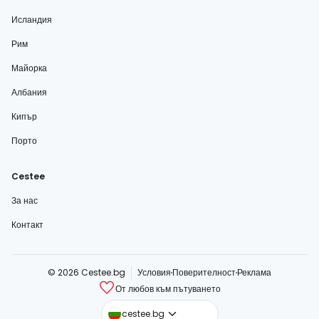
Исландия
Рим
Майорка
Албания
Кипър
Порто
Cestee
За нас
Контакт
© 2026 Cestee.bg
Условия
Поверителност
Реклама
От любов към пътуването
cestee.com
cestee.bg