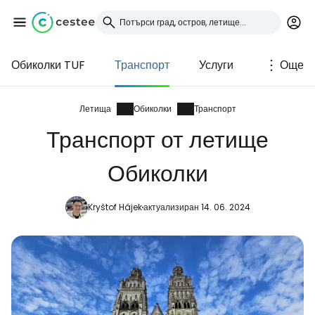
Обиколки TUF
Транспорт
Услуги
Още
Влезте в Cestee
... световната общност на туристите
Летища
Обиколки
Транспорт
Транспорт от летище
Продължете с Google
Обиколки
Kryštof Hájek
актуализиран 14. 06. 2024
Продължете с Facebook
Продължете с имейл