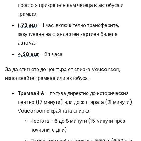
просто я прикрепете към четеца в автобуса и
трамвая
1,70 eur
- 1 час, включително трансферите,
закупуване на стандартен хартиен билет в
автомат
4,20 eur
- 24 часа
За да стигнете до центъра от спирка Vaucanson,
използвайте трамвая или автобуса.
Трамвай
А
- пътува директно до историческия
център (17 минути) или до жп гарата (21 минути),
Vaucanson е крайната спирка
Честота - 6 до 8 минути (15 минути през
почивните дни)