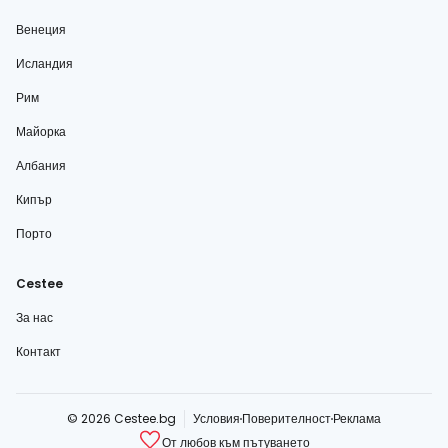
Венеция
Исландия
Рим
Майорка
Албания
Кипър
Порто
Cestee
За нас
Контакт
© 2026 Cestee.bg
Условия
Поверителност
Реклама
От любов към пътуването