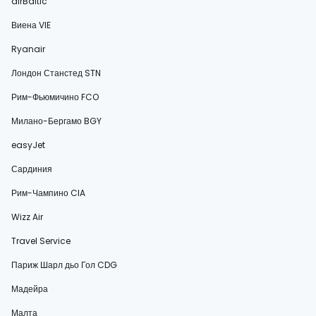
airBaltic
Виена VIE
Ryanair
Лондон Станстед STN
Рим-Фьюмичино FCO
Милано-Бергамо BGY
easyJet
Сардиния
Рим-Чампино CIA
Wizz Air
Travel Service
Париж Шарл дьо Гол CDG
Мадейра
Малта