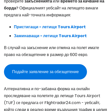
проверите
закъсненията
или
времето за качване на
борда
? Официалният уебсайт на летището винаги
предлага най-точната информация:
Пристигащи - летище Tours Airport
Заминаващи - летище Tours Airport
В случай на закъснение или отмяна на полет имате
право на обезщетение в размер до 600 евро.
Подайте заявление за обезщетение
Алтернативна и по-забавна форма на онлайн
проследяване на полетите до летище Tours Airport
(TUF) се предлага от Flightradar24.com - уебсайт,
който следи в реално време въздушния трафик в целия