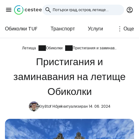
Обиколки TUF
Транспорт
Услуги
Още
Влезте в Cestee
... световната общност на туристите
Летища
Обиколки
Пристигания и заминавания
Пристигания и
Продължете с Google
заминавания на летище
Обиколки
Продължете с Facebook
Kryštof Hájek
актуализиран 14. 06. 2024
Продължете с имейл