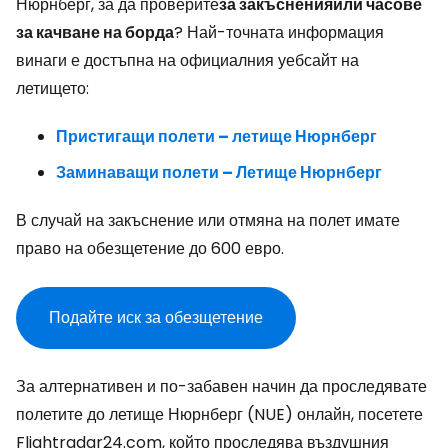
Нюрнберг, за да проверите
за закъснения
или часове
за качване на борда
? Най-точната информация
винаги е достъпна на официалния уебсайт на
летището:
Пристигащи полети – летище Нюрнберг
Заминаващи полети – Летище Нюрнберг
В случай на закъснение или отмяна на полет имате
право на обезщетение до 600 евро.
Подайте иск за обезщетение
За алтернативен и по-забавен начин да проследявате
полетите до летище Нюрнберг (NUE) онлайн, посетете
Flightradar24.com, който проследява въздушния