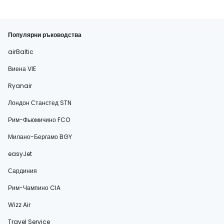
Популярни ръководства
airBaltic
Виена VIE
Ryanair
Лондон Станстед STN
Рим-Фьюмичино FCO
Милано-Бергамо BGY
easyJet
Сардиния
Рим-Чампино CIA
Wizz Air
Travel Service