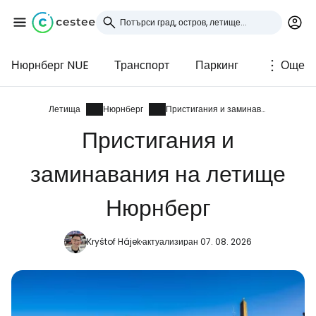
Нюрнберг NUE
Транспорт
Паркинг
Още
Влезте в Cestee
... световната общност на туристите
Летища
Нюрнберг
Пристигания и заминавания
Пристигания и
Продължете с Google
заминавания на летище
Нюрнберг
Продължете с Facebook
Kryštof Hájek
актуализиран 07. 08. 2026
Продължете с имейл