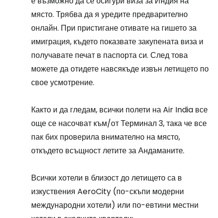
е възможно да се осигури виза за Индия на
място. Трябва да я уредите предварително
онлайн. При пристигане отивате на гишето за
имиграция, където показвате закупената виза и
получавате печат в паспорта си. След това
можете да отидете навсякъде извън летището по
свое усмотрение.
Както и да гледам, всички полети на Air India все
още се насочват към/от Терминал 3, така че все
пак бих проверила внимателно на място,
откъдето всъщност летите за Андаманите.
Всички хотели в близост до летището са в
изкуствения AeroCity (по-скъпи модерни
международни хотели) или по-евтини местни