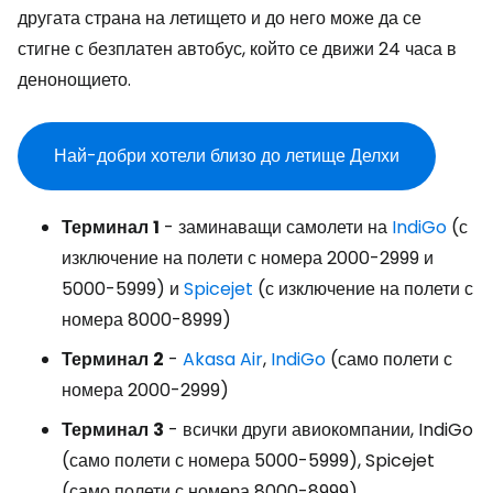
другата страна на летището и до него може да се
стигне с безплатен автобус, който се движи 24 часа в
денонощието.
Най-добри хотели близо до летище Делхи
Терминал
1
- заминаващи самолети на
IndiGo
(с
изключение на полети с номера 2000-2999 и
5000-5999) и
Spicejet
(с изключение на полети с
номера 8000-8999)
Терминал
2
-
Akasa Air
,
IndiGo
(само полети с
номера 2000-2999)
Терминал
3
- всички други авиокомпании, IndiGo
(само полети с номера 5000-5999), Spicejet
(само полети с номера 8000-8999)