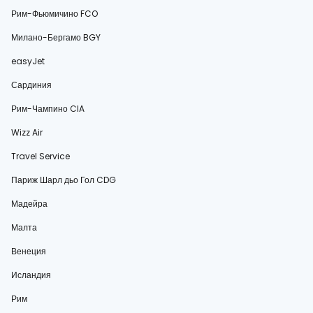
Рим-Фьюмичино FCO
Милано-Бергамо BGY
easyJet
Сардиния
Рим-Чампино CIA
Wizz Air
Travel Service
Париж Шарл дьо Гол CDG
Мадейра
Малта
Венеция
Исландия
Рим