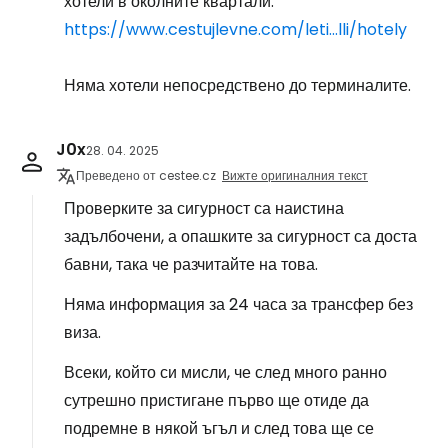
хотели в околните квартали:
https://www.cestujlevne.com/leti...lli/hotely
Няма хотели непосредствено до терминалите.
J0x
28. 04. 2025
Преведено от cestee.cz
Вижте оригиналния текст
Проверките за сигурност са наистина
задълбочени, а опашките за сигурност са доста
бавни, така че разчитайте на това.
Няма информация за 24 часа за трансфер без
виза.
Всеки, който си мисли, че след много ранно
сутрешно пристигане първо ще отиде да
подремне в някой ъгъл и след това ще се