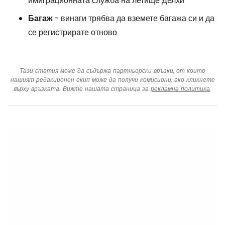
имиграционната служба на летище Делхи
Багаж
- винаги трябва да вземете багажа си и да
се регистрирате отново
Тази статия може да съдържа партньорски връзки, от които
нашият редакционен екип може да получи комисиони, ако кликнете
върху връзката. Вижте нашата страница за
рекламна политика
.