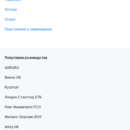
Хотели
Услуги
Пристигания и заминавания
Популярни ръководства
airBaltic
Виена VIE
Ryanair
Лондон Станстед STN
Рим-Фьюмичино FCO
Милано-Бергамо BGY
easyJet