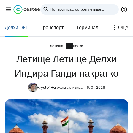
Делхи DEL
Транспорт
Терминал
Още
Влезте в Cestee
... световната общност на туристите
Летища
Делхи
Летище Летище Делхи
Продължете с Google
Индира Ганди накратко
Kryštof Hájek
актуализиран 16. 01. 2026
Продължете с Facebook
Продължете с имейл