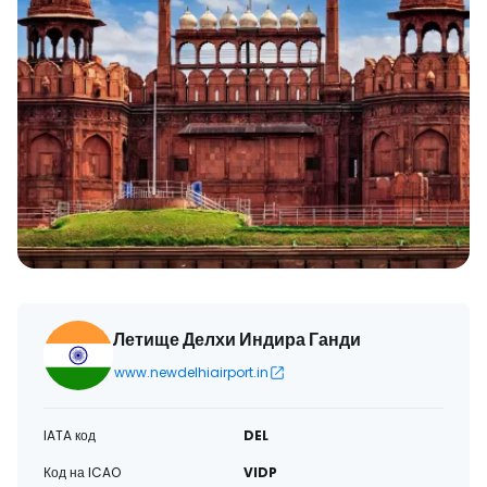
Летище Делхи Индира Ганди
www.newdelhiairport.in
IATA код
DEL
Код на ICAO
VIDP