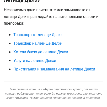
летище Делхи
Независимо дали пристигате или заминавате от
летище Делхи, разгледайте нашите полезни съвети и
препоръки:
Транспорт от летище Делхи
Трансфер на летище Делхи
Хотели близо до летище Делхи
Услуги на летище Делхи
Пристигания и заминавания на летище Делхи
Тази статия може да съдържа партньорски връзки, от които
нашият редакционен екип може да получи комисиони, ако кликнете
върху връзката. Вижте нашата страница за
рекламна политика
.