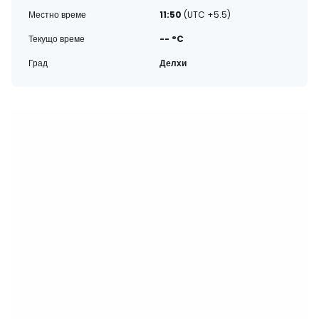
Местно време
11:50
(UTC +5.5)
Текущо време
-- °C
Град
Делхи