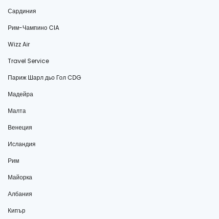
Сардиния
Рим-Чампино CIA
Wizz Air
Travel Service
Париж Шарл дьо Гол CDG
Мадейра
Малта
Венеция
Исландия
Рим
Майорка
Албания
Кипър