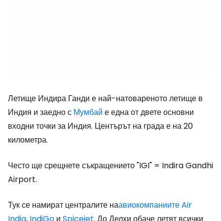
Летище Индира Ганди е най-натовареното летище в
Индия и заедно с
Мумбай
е една от двете основни
входни точки за Индия. Центърът на града е на 20
километра.
Често ще срещнете съкращението
"IGI" = Indira Gandhi
Airport.
Тук се намират централите на
авиокомпаниите Air
India
,
IndiGo
и
Spicejet
. До Делхи обаче летят всички