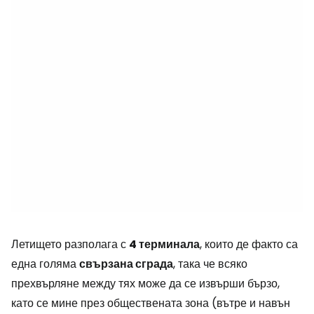
Летището разполага с
4 терминала
, които де факто са
една голяма
свързана сграда
, така че всяко
прехвърляне между тях може да се извърши бързо,
като се мине през обществената зона (вътре и навън