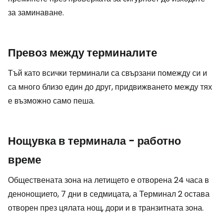
за заминаване.
Превоз между терминалите
Тъй като всички терминали са свързани помежду си и
са много близо един до друг, придвижването между тях
е възможно само пеша.
Нощувка в терминала - работно
време
Обществената зона на летището е отворена 24 часа в
денонощието, 7 дни в седмицата, а Терминал 2 остава
отворен през цялата нощ, дори и в транзитната зона.