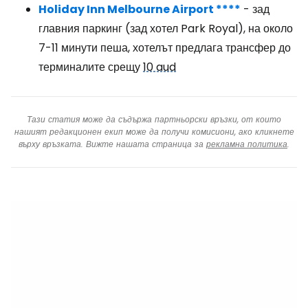
Holiday Inn Melbourne Airport ****
- зад
главния паркинг (зад хотел Park Royal), на около
7-11 минути пеша, хотелът предлага трансфер до
терминалите срещу
10 aud
Тази статия може да съдържа партньорски връзки, от които
нашият редакционен екип може да получи комисиони, ако кликнете
върху връзката. Вижте нашата страница за
рекламна политика
.