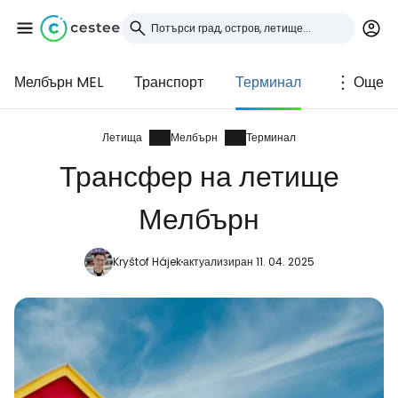
Мелбърн MEL
Транспорт
Терминал
Още
Влезте в Cestee
... световната общност на туристите
Летища
Мелбърн
Терминал
Трансфер на летище
Продължете с Google
Мелбърн
Kryštof Hájek
актуализиран 11. 04. 2025
Продължете с Facebook
Продължете с имейл