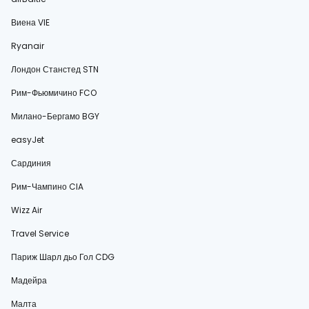
Виена VIE
Ryanair
Лондон Станстед STN
Рим-Фьюмичино FCO
Милано-Бергамо BGY
easyJet
Сардиния
Рим-Чампино CIA
Wizz Air
Travel Service
Париж Шарл дьо Гол CDG
Мадейра
Малта