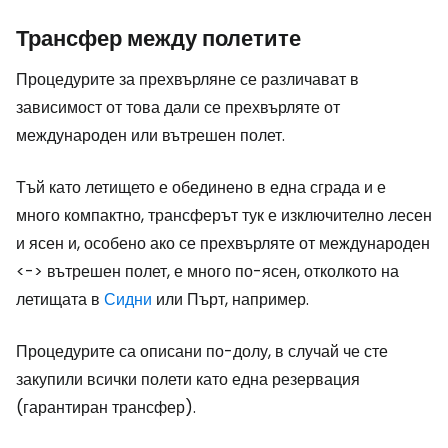
Трансфер между полетите
Процедурите за прехвърляне се различават в
зависимост от това дали се прехвърляте от
международен или вътрешен полет.
Тъй като летището е обединено в една сграда и е
много компактно, трансферът тук е изключително лесен
и ясен и, особено ако се прехвърляте от международен
<-> вътрешен полет, е много по-ясен, отколкото на
летищата в
Сидни
или Пърт, например.
Процедурите са описани по-долу, в случай че сте
закупили всички полети като една резервация
(гарантиран трансфер).