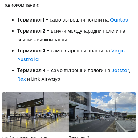
авиокомпании:
Терминал 1
- само вътрешни полети на
Qantas
Терминал 2
- всички международни полети на
всички авиокомпании
Терминал 3
- само вътрешни полети на
Virgin
Australia
Терминал 4
- само вътрешни полети на
Jetstar
,
Rex
и Link Airways
Фоайе за регистрация на
Терминал 2