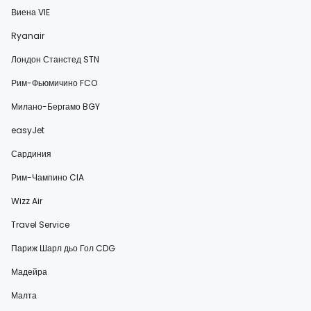
Виена VIE
Ryanair
Лондон Станстед STN
Рим-Фьюмичино FCO
Милано-Бергамо BGY
easyJet
Сардиния
Рим-Чампино CIA
Wizz Air
Travel Service
Париж Шарл дьо Гол CDG
Мадейра
Малта