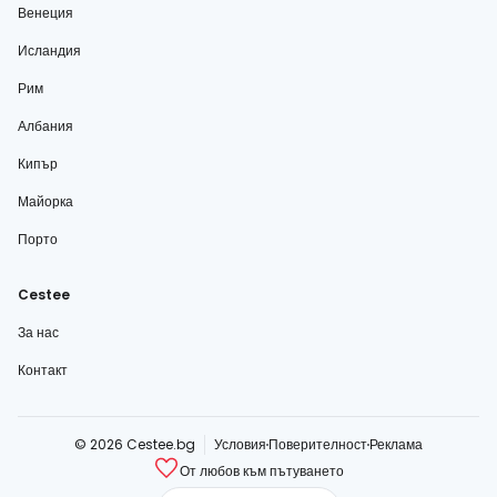
Венеция
Исландия
Рим
Албания
Кипър
Майорка
Порто
Cestee
За нас
Контакт
© 2026 Cestee.bg
Условия
Поверителност
Реклама
От любов към пътуването
cestee.com