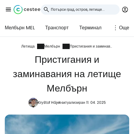
Мелбърн MEL
Транспорт
Терминал
Още
Влезте в Cestee
... световната общност на туристите
Летища
Мелбърн
Пристигания и заминавания
Пристигания и
Продължете с Google
заминавания на летище
Мелбърн
Продължете с Facebook
Kryštof Hájek
актуализиран 11. 04. 2025
Продължете с имейл