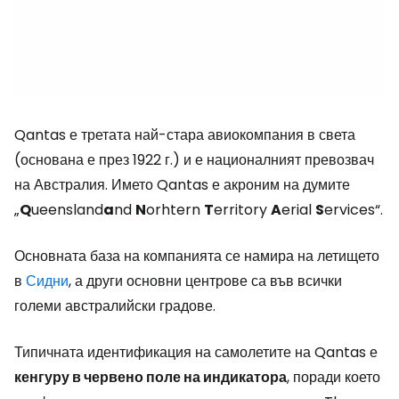
Qantas е третата най-стара авиокомпания в света
(основана е през 1922 г.) и е националният превозвач
на Австралия. Името Qantas е акроним на думите
„
Q
ueensland
a
nd
N
orhtern
T
erritory
A
erial
S
ervices“.
Основната база на компанията се намира на летището
в
Сидни
, а други основни центрове са във всички
големи австралийски градове.
Типичната идентификация на самолетите на Qantas е
кенгуру в червено поле на индикатора
, поради което