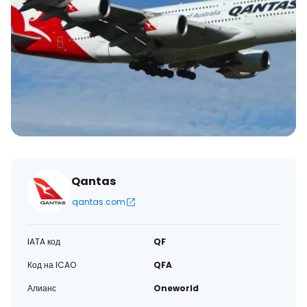
Qantas
qantas.com
IATA код
QF
Код на ICAO
QFA
Алианс
Oneworld