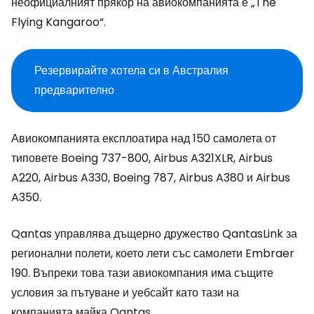
неофициалният прякор на авиокомпанията е
„The
Flying Kangaroo“
.
Резервирайте хотела си в Австралия
предварително
Авиокомпанията експлоатира над 150 самолета от
типовете Boeing 737-800, Airbus A321XLR, Airbus
A220, Airbus A330, Boeing 787, Airbus A380 и Airbus
A350.
Qantas управлява дъщерно дружество QantasLink за
регионални полети, което лети със самолети Embraer
190. Въпреки това тази авиокомпания има същите
условия за пътуване и уебсайт като тази на
компанията майка Qantas.