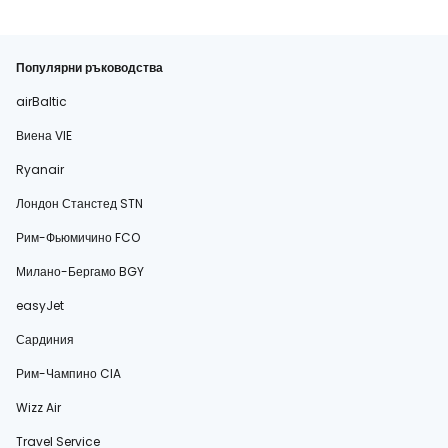
Популярни ръководства
airBaltic
Виена VIE
Ryanair
Лондон Станстед STN
Рим-Фьюмичино FCO
Милано-Бергамо BGY
easyJet
Сардиния
Рим-Чампино CIA
Wizz Air
Travel Service