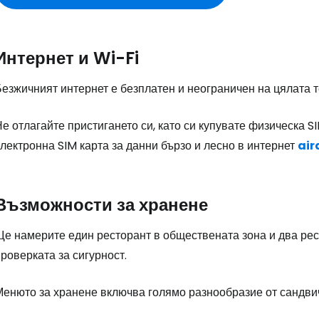
Интернет и Wi-Fi
езжичният интернет е безплатен и неограничен на цялата т
е отлагайте пристигането си, като си купувате физическа S
лектронна SIM карта за данни бързо и лесно в интернет
air
Възможности за хранене
Ще намерите един ресторант в обществената зона и два рес
роверката за сигурност.
енюто за хранене включва голямо разнообразие от сандвичи