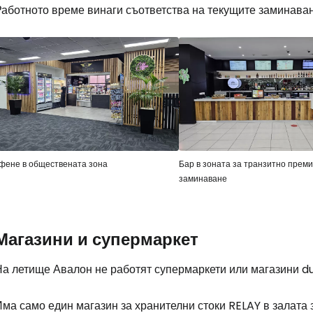
Работното време винаги съответства на текущите заминаван
фене в обществената зона
Бар в зоната за транзитно прем
заминаване
Влезте в Ce
Магазини и супермаркет
... световната общност на туристите
На летище Авалон не работят супермаркети или магазини
du
Пр
ма само един магазин за хранителни стоки RELAY в залата 