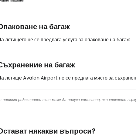
ндинг машини
Опаковане на багаж
а летището не се предлага услуга за опаковане на багаж.
Съхранение на багаж
а летище Avalon Airport не се предлага място за съхранен
о нашият редакционен екип може да получи комисиони, ако кликнете вър
Остават някакви въпроси?