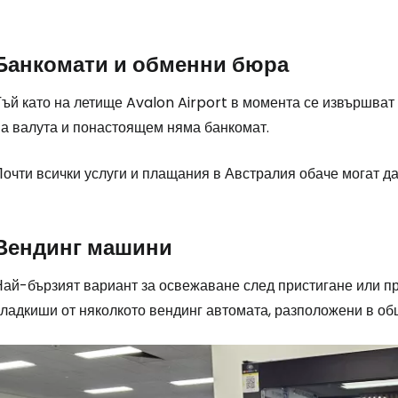
Про
Банкомати и обменни бюра
Тъй като на летище Avalon Airport в момента се извършват
Про
на валута и понастоящем няма банкомат.
очти всички услуги и плащания в Австралия обаче могат да
Вендинг машини
Най-бързият вариант за освежаване след пристигане или пр
сладкиши от няколкото вендинг автомата, разположени в об