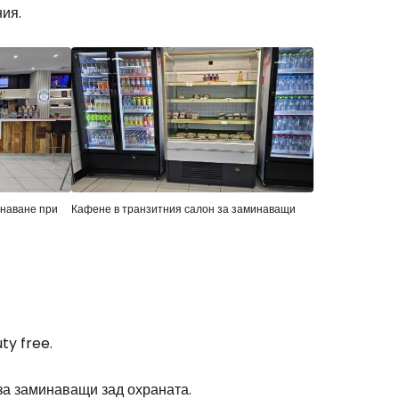
ия.
инаване при
Кафене в транзитния салон за заминаващи
stee
ty free
.
одължете с Google
за заминаващи зад охраната.