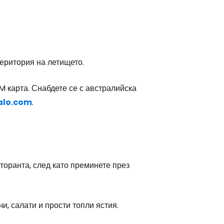
еритория на летището.
IM карта. Снабдете се с австралийска
alo.com
.
торанта, след като преминете през
, салати и прости топли ястия.