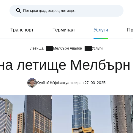
Транспорт
Терминал
Услуги
Пр
Летища
Мелбърн Авалон
Услуги
 на летище Мелбърн
Kryštof Hájek
актуализиран 27. 03. 2025