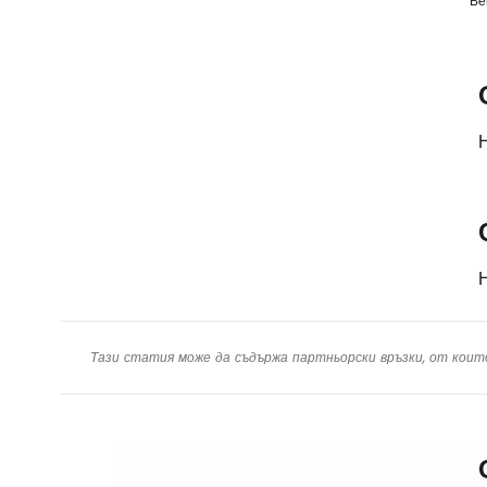
Ве
Н
Н
Тази статия може да съдържа партньорски връзки, от коит