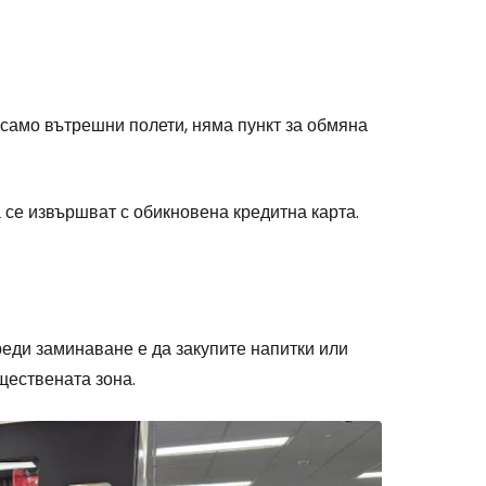
дължете с Facebook
 само вътрешни полети, няма пункт за обмяна
дължете с имейл
 се извършват с обикновена кредитна карта.
еди заминаване е да закупите напитки или
ществената зона.