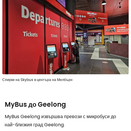
Спирки на Skybus в центъра на Мелбърн
MyBus до Geelong
MyBus Geelong извършва превози с микробуси до
най-близкия град Geelong.