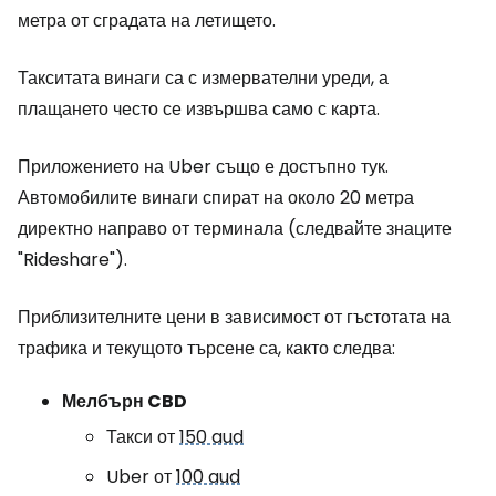
метра от сградата на летището.
Такситата винаги са с измервателни уреди, а
плащането често се извършва само с карта.
Приложението на Uber също е достъпно тук.
Автомобилите винаги спират на около 20 метра
директно направо от терминала (следвайте знаците
"Rideshare").
Приблизителните цени в зависимост от гъстотата на
трафика и текущото търсене са, както следва:
Мелбърн CBD
Такси от
150 aud
Uber от
100 aud