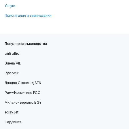
Услуги
Пристигания и заминавания
Популярни ръководства
airBaltic
Виена VIE
Ryanair
Лондон Станстед STN
Рим-Фьюмичино FCO
Милано-Бергамо BGY
easyJet
Сардиния