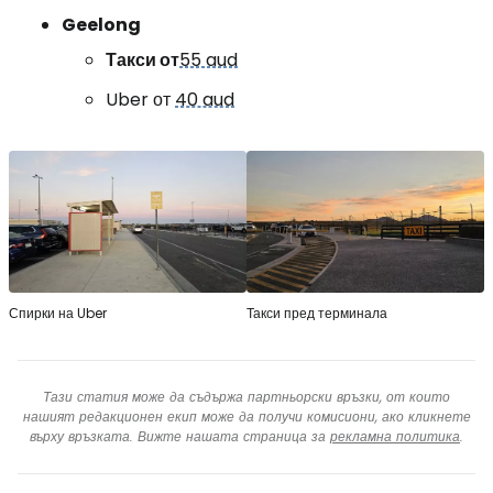
Geelong
Такси от
55 aud
Uber от
40 aud
Спирки на Uber
Такси пред терминала
Тази статия може да съдържа партньорски връзки, от които
нашият редакционен екип може да получи комисиони, ако кликнете
върху връзката. Вижте нашата страница за
рекламна политика
.