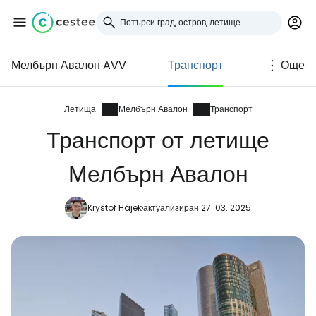
Мелбърн Авалон AVV
Транспорт
Още
Влезте в Cestee
... световната общност на туристите
Летища
Мелбърн Авалон
Транспорт
Транспорт от летище
Продължете с Google
Мелбърн Авалон
Kryštof Hájek
актуализиран 27. 03. 2025
Продължете с Facebook
Продължете с имейл