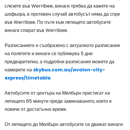
слезете във Werribee, винаги трябва да кажете на
шофьора, в противен случай автобусът няма да спре
във Werribee. По пътя към летището автобусите
винаги спират във Werribee.
Разписанието е съобразено с актуалното разписание
на полетите и винаги се публикува 5 дни
предварително, а подробни разписания можете да
намерите на
skybus.com.au/avalon-city-
express/timetable
.
Автобусите от центъра на Мелбърн пристигат на
летището 65 минути преди заминаването, което е
повече от достатъчно време.
От летището до Мелбърн автобусите се движат винаги