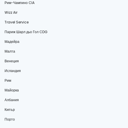
Рим-Чампино CIA
Wizz Air
Travel Service
Париж Шарл дьо Гол CDG
Мадейра
Малта
Венеция
Исландия
Рим
Майорка
Албания
Кипър
Порто