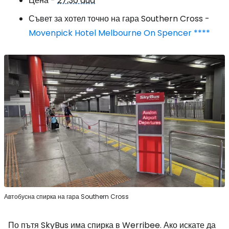
Цена -
27,30 aud
Съвет за хотел точно на гара Southern Cross -
Movenpick Hotel Melbourne On Spencer ****
Автобусна спирка на гара Southern Cross
По пътя SkyBus има спирка в Werribee. Ако искате да