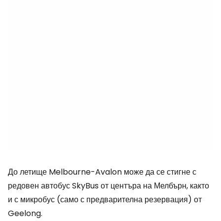
До летище Melbourne-Avalon може да се стигне с
редовен автобус SkyBus от центъра на Мелбърн, както
и с микробус (само с предварителна резервация) от
Geelong.