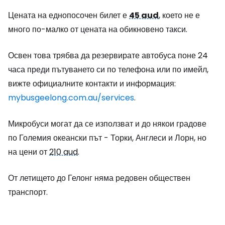
Цената на еднопосочен билет е
45 aud
, което не е
много по-малко от цената на обикновено такси.
Освен това трябва да резервирате автобуса поне 24
часа преди пътуването си по телефона или по имейл,
вижте официалните контакти и информация:
mybusgeelong.com.au/services
.
Микробуси могат да се използват и до някои градове
по Големия океански път - Торки, Англеси и Лорн, но
на цени от
210 aud
.
От летището до Гелонг няма редовен обществен
транспорт.