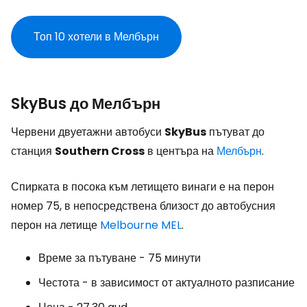
Топ 10 хотели в Мелбърн
SkyBus до Мелбърн
Червени двуетажни автобуси
SkyBus
пътуват до
станция
Southern Cross
в центъра на
Мелбърн
.
Спирката в посока към летището винаги е на перон
номер 75, в непосредствена близост до автобусния
перон на летище
Melbourne MEL
.
Време за пътуване - 75 минути
Честота - в зависимост от актуалното разписание