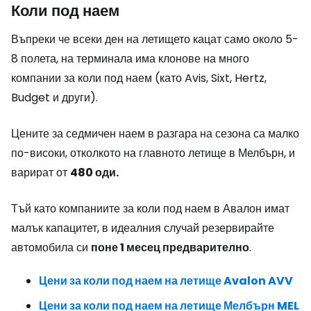
Коли под наем
Въпреки че всеки ден на летището кацат само около 5-
8 полета, на терминала има клонове на много
компании за коли под наем (като Avis, Sixt, Hertz,
Budget и други).
Цените за седмичен наем в разгара на сезона са малко
по-високи, отколкото на главното летище в Мелбърн, и
варират от
480 оди.
Тъй като компаниите за коли под наем в Авалон имат
малък капацитет, в идеалния случай резервирайте
автомобила си
поне 1 месец предварително
.
Цени за коли под наем на летище Avalon AVV
Цени за коли под наем на летище Мелбърн MEL