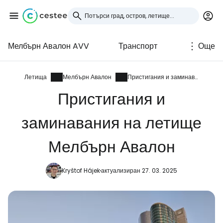
Мелбърн Авалон AVV
Транспорт
Още
Влезте в Cestee
... световната общност на туристите
Летища
Мелбърн Авалон
Пристигания и заминавания
Пристигания и
Продължете с Google
заминавания на летище
Мелбърн Авалон
Продължете с Facebook
Kryštof Hájek
актуализиран 27. 03. 2025
Продължете с имейл