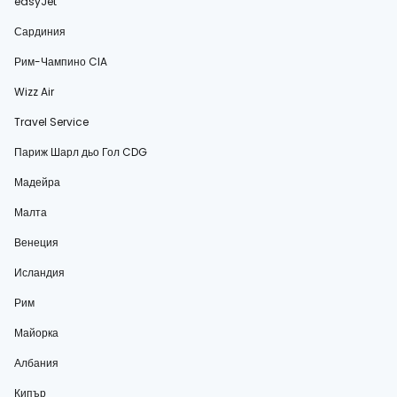
easyJet
Сардиния
Рим-Чампино CIA
Wizz Air
Travel Service
Париж Шарл дьо Гол CDG
Мадейра
Малта
Венеция
Исландия
Рим
Майорка
Албания
Кипър