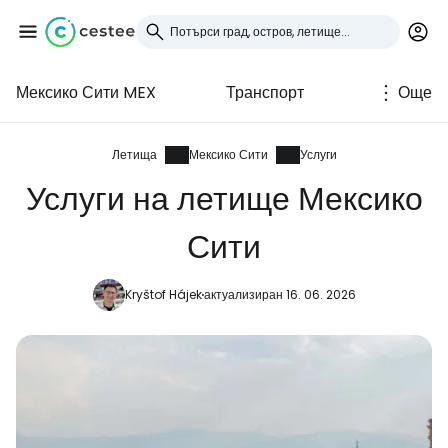
Мексико Сити MEX
Транспорт
Още
Влезте в Cestee
... световната общност на туристите
Летища
Мексико Сити
Услуги
Услуги на летище Мексико
Продължете с Google
Сити
Kryštof Hájek
актуализиран 16. 06. 2026
Продължете с Facebook
Продължете с имейл