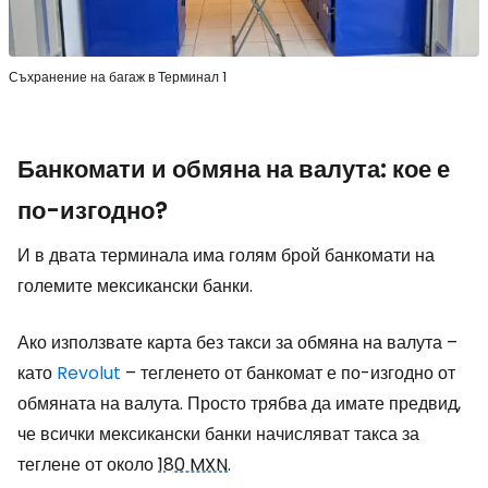
Съхранение на багаж в Терминал 1
Банкомати и обмяна на валута: кое е
по-изгодно?
И в двата терминала има голям брой банкомати на
големите мексикански банки.
Ако използвате карта без такси за обмяна на валута –
като
Revolut
– тегленето от банкомат е по-изгодно от
обмяната на валута. Просто трябва да имате предвид,
че всички мексикански банки начисляват такса за
теглене от около
180 MXN
.