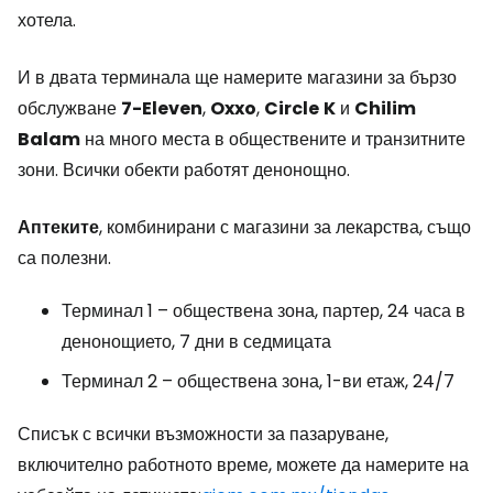
хотела.
И в двата терминала ще намерите магазини за бързо
обслужване
7-Eleven
,
Oxxo
,
Circle
K
и
Chilim
Balam
на много места в обществените и транзитните
зони. Всички обекти работят денонощно.
Аптеките
, комбинирани с магазини за лекарства, също
са полезни.
Терминал 1 – обществена зона, партер, 24 часа в
денонощието, 7 дни в седмицата
Терминал 2 – обществена зона, 1-ви етаж, 24/7
Списък с всички възможности за пазаруване,
включително работното време, можете да намерите на