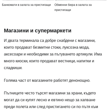
Банкомати в залата за пристигащи
Обменни бюра в залата за
пристигащи
Магазини и супермаркети
И двата терминала са добре снабдени с магазини,
които продават безмитни стоки, луксозна мода,
аксесоари и необходими за пътуването артикули. Има
много киоски, които продават вестници, напитки и
сладкиши.
Голяма част от магазините работят денонощно.
Пътниците често търсят магазини за храни, където
могат да си купят лесно и евтино нещо за хапване
преди полета или след пристигането си по пътя към