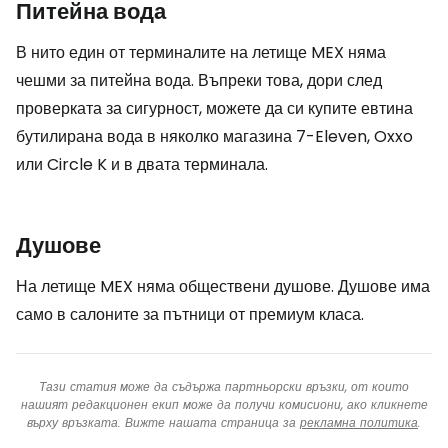
Питейна вода
В нито един от терминалите на летище MEX няма
чешми за питейна вода. Въпреки това, дори след
проверката за сигурност, можете да си купите евтина
бутилирана вода в няколко магазина 7-Eleven, Oxxo
или Circle K и в двата терминала.
Душове
На летище MEX няма обществени душове. Душове има
само в салоните за пътници от премиум класа.
Тази статия може да съдържа партньорски връзки, от които
нашият редакционен екип може да получи комисиони, ако кликнете
върху връзката. Вижте нашата страница за
рекламна политика
.