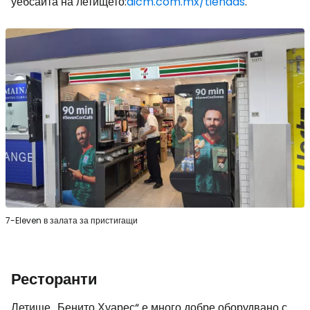
уебсайта на летището:
aicm.com.mx/tiendas
.
7-Eleven в залата за пристигащи
Ресторанти
Летище „Бенито Хуарес“ е много добре оборудвано с