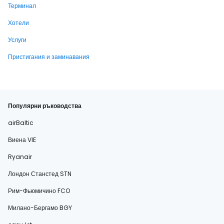
Терминал
Хотели
Услуги
Пристигания и заминавания
Популярни ръководства
airBaltic
Виена VIE
Ryanair
Лондон Станстед STN
Рим-Фьюмичино FCO
Милано-Бергамо BGY