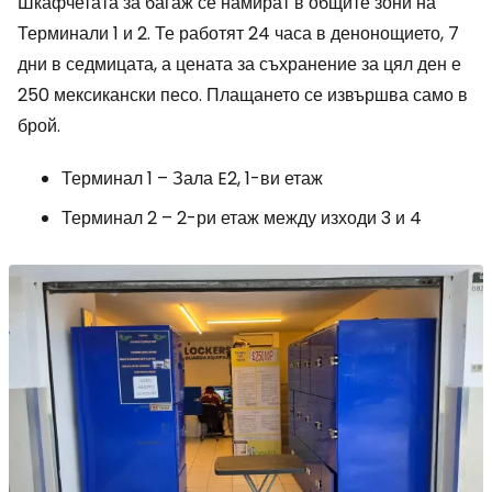
Шкафчетата за багаж се намират в общите зони на
Терминали 1 и 2. Те работят 24 часа в денонощието, 7
дни в седмицата, а цената за съхранение за цял ден е
250 мексикански песо. Плащането се извършва само в
брой.
Терминал 1 – Зала E2, 1-ви етаж
Терминал 2 – 2-ри етаж между изходи 3 и 4