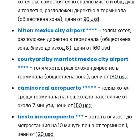
хотел със самостоятелно спално място и общ душ
и тоалетна, разположен директно в терминала
(обществена зона), цени от
90 usd
hilton mexico city airport ****
- голям хотел,
разположен директно в терминала (обществена
зона, близо до изход 8), цени от
160 usd
courtyard by marriott mexico city airport
****
- голям хотел, разположен директно в
терминала (обществена зона), цени от
180 usd
camino real aeropuerto *****
- голям хотел
срещу терминала на пешеходно разстояние от
около 7 минути, цени от
150 usd
fiesta inn aeropuerto ***
- хотел в близост до
метростанция на 10 минути пеша от терминал 1,
цени от
120 usd