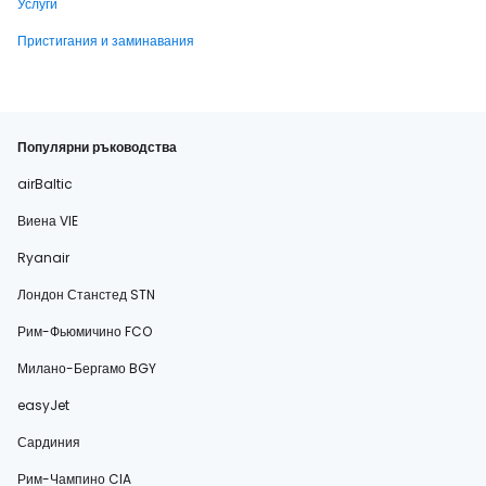
Услуги
Пристигания и заминавания
Популярни ръководства
airBaltic
Виена VIE
Ryanair
Лондон Станстед STN
Рим-Фьюмичино FCO
Милано-Бергамо BGY
easyJet
Сардиния
Рим-Чампино CIA