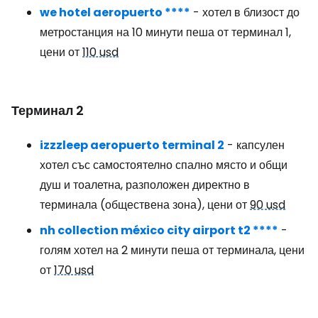
we hotel aeropuerto ****
- хотел в близост до
метростанция на 10 минути пеша от терминал 1,
цени от
110 usd
Терминал 2
izzzleep aeropuerto terminal 2
- капсулен
хотел със самостоятелно спално място и общи
душ и тоалетна, разположен директно в
терминала (обществена зона), цени от
90 usd
nh collection méxico city airport t2 ****
-
голям хотел на 2 минути пеша от терминала, цени
от
170 usd