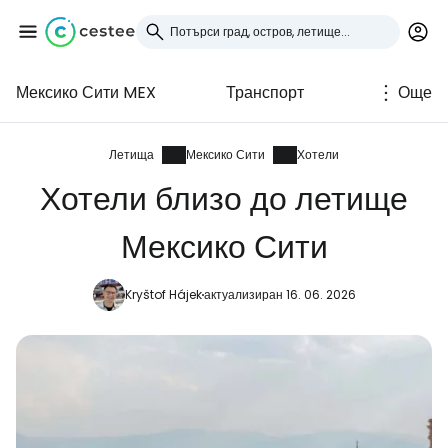
Мексико Сити MEX
Транспорт
Още
Влезте в Cestee
... световната общност на туристите
Летища
Мексико Сити
Хотели
Хотели близо до летище
Продължете с Google
Мексико Сити
Kryštof Hájek
актуализиран 16. 06. 2026
Продължете с Facebook
Продължете с имейл