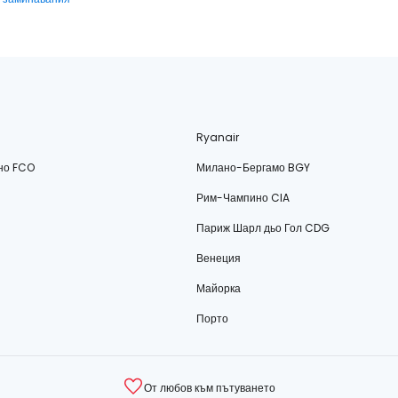
Ryanair
но FCO
Милано-Бергамо BGY
Рим-Чампино CIA
Париж Шарл дьо Гол CDG
Венеция
Майорка
Порто
От любов към пътуването