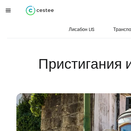
Лисабон LIS
Транспо
Пристигания 