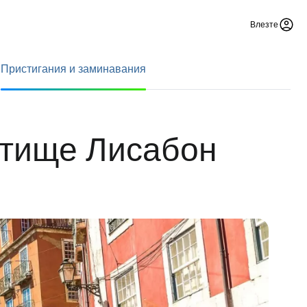
Влезте
Пристигания и заминавания
етище Лисабон