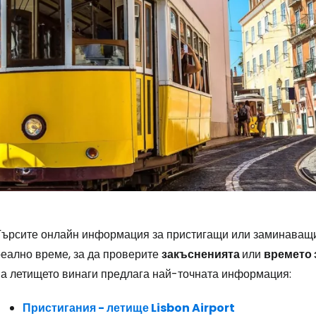
Влезте в Ce
Търсите онлайн информация за пристигащи или заминаващи 
реално време, за да проверите
закъсненията
или
времето 
... световната общност на туристите
на летището винаги предлага най-точната информация:
Пристигания - летище Lisbon Airport