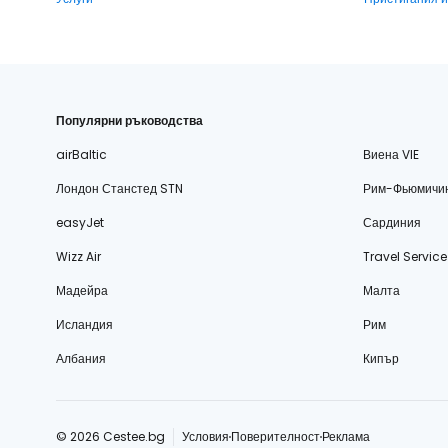
Популярни ръководства
airBaltic
Виена VIE
Лондон Станстед STN
Рим-Фьюмичи
easyJet
Сардиния
Wizz Air
Travel Service
Мадейра
Малта
Исландия
Рим
Албания
Кипър
© 2026 Cestee.bg
Условия
Поверителност
Реклама