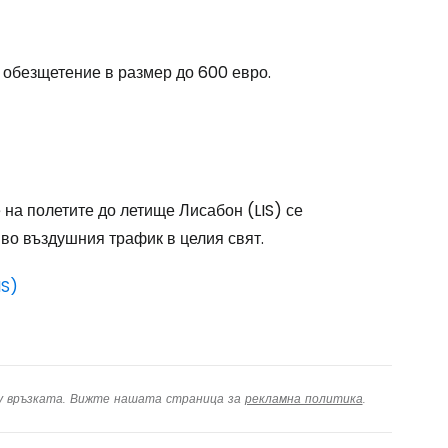
одължете с Google
 обезщетение в размер до 600 евро.
дължете с Facebook
дължете с имейл
на полетите до летище Лисабон (LIS) се
иво въздушния трафик в целия свят.
IS)
ху връзката. Вижте нашата страница за
рекламна политика
.