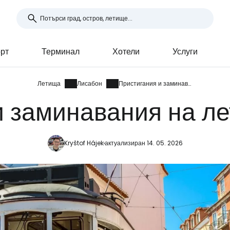
рт
Терминал
Хотели
Услуги
Летища
Лисабон
Пристигания и заминавания
и заминавания на л
Kryštof Hájek
актуализиран 14. 05. 2026