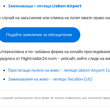
Пр
Заминаващи - летище Lisbon Airport
 случай на закъснение или отмяна на полет имате право на
Про
Подайте заявление за обезщетение
Про
Алтернативна и по-забавна форма на онлайн проследяване 
редлага от Flightradar24.com - уебсайт, който следи на ж
Пристигащи полети на живо - летище Lisbon Airport (L
Заминавания на живо - летище Лисабон (LIS)
о нашият редакционен екип може да получи комисиони, ако кликнете вър