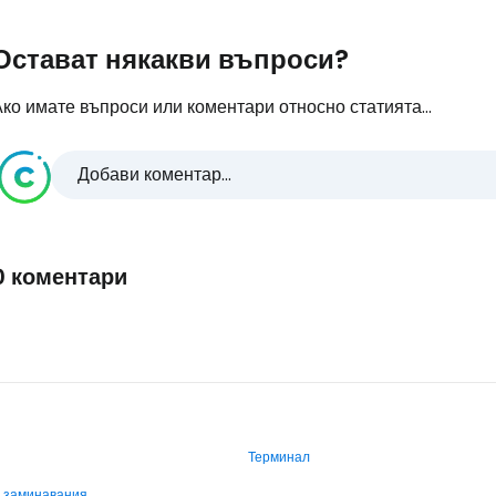
Остават някакви въпроси?
ко имате въпроси или коментари относно статията...
Добави коментар...
0 коментари
Терминал
и заминавания