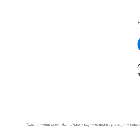
В
п
Тази статия може да съдържа партньорски връзки, от коит