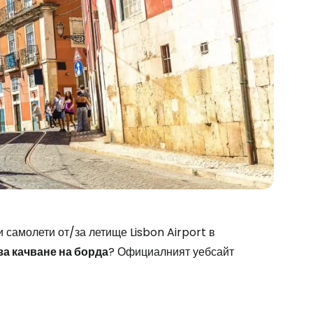
stee
самолети от/за летище Lisbon Airport в
за качване на борда
? Официалният уебсайт