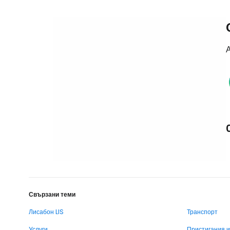
А
Свързани теми
Лисабон LIS
Транспорт
Услуги
Пристигания 