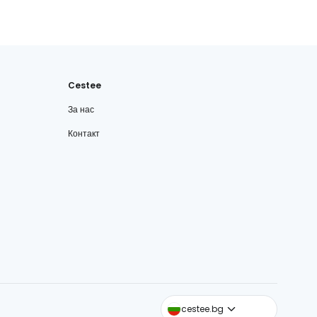
Cestee
За нас
Контакт
cestee.com
cestee.bg