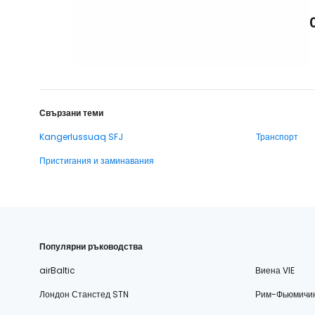
Свързани теми
Kangerlussuaq SFJ
Транспорт
Пристигания и заминавания
Популярни ръководства
airBaltic
Виена VIE
Лондон Станстед STN
Рим-Фьюмичи