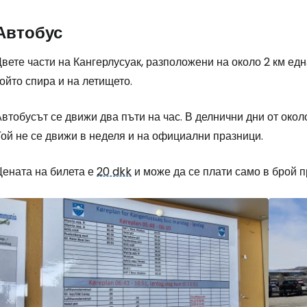
Автобус
... световната общност на туристите
вете части на Кангерлусуак, разположени на около 2 км една
ойто спира и на летището.
Пр
втобусът се движи два пъти на час. В делнични дни от около 6
Той не се движи в неделя и на официални празници.
Про
Цената на билета е
20 dkk
и може да се плати само в брой 
Про