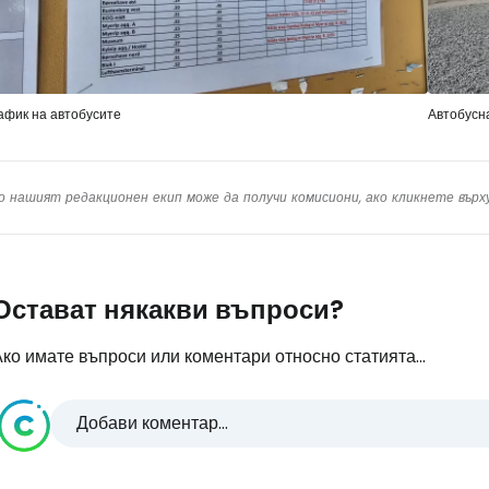
афик на автобусите
Автобусн
о нашият редакционен екип може да получи комисиони, ако кликнете вър
Остават някакви въпроси?
ко имате въпроси или коментари относно статията...
Добави коментар...