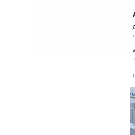
Д
к
А