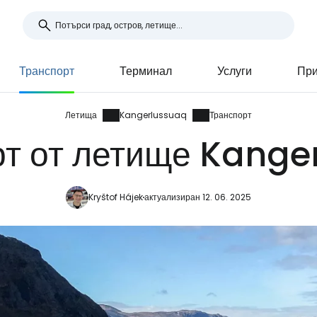
Транспорт
Терминал
Услуги
При
Летища
Kangerlussuaq
Транспорт
рт от летище Kange
Kryštof Hájek
актуализиран 12. 06. 2025