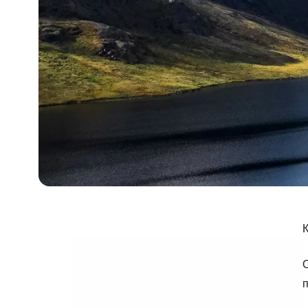
К
О
п