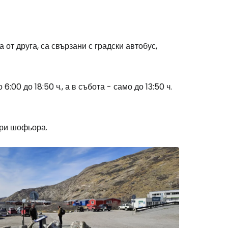
 от друга, са свързани с градски автобус,
одължете с Google
:00 до 18:50 ч., а в събота - само до 13:50 ч.
дължете с Facebook
при шофьора.
дължете с имейл