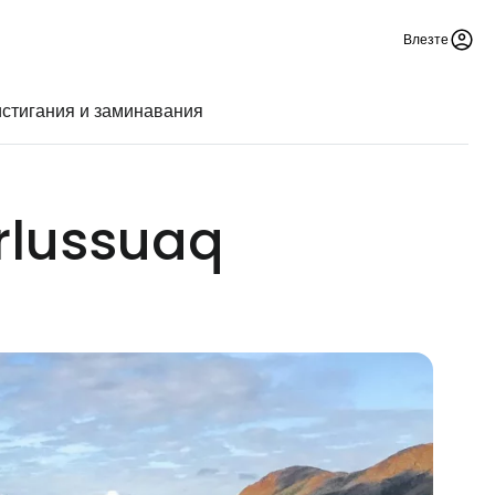
Влезте
стигания и заминавания
rlussuaq