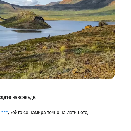
ждате
навсякъде.
 ***
, който се намира точно на летището,
stee