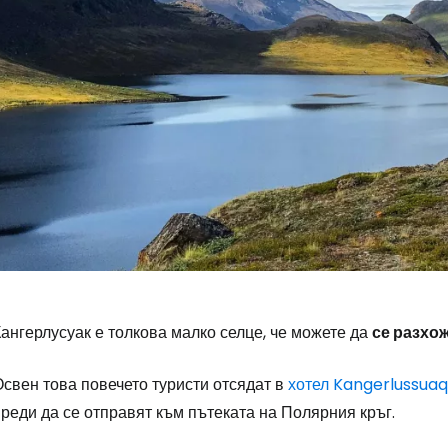
ангерлусуак е толкова малко селце, че можете да
се разхо
свен това повечето туристи отсядат в
хотел Kangerlussuaq
реди да се отправят към пътеката на Полярния кръг.
Влезте в Ce