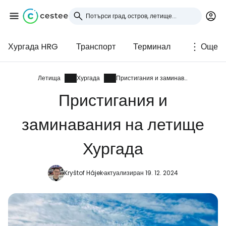
Хургада HRG
Транспорт
Терминал
Още
Влезте в Cestee
... световната общност на туристите
Летища
Хургада
Пристигания и заминавания
Пристигания и
Продължете с Google
заминавания на летище
Хургада
Продължете с Facebook
Kryštof Hájek
актуализиран 19. 12. 2024
Продължете с имейл