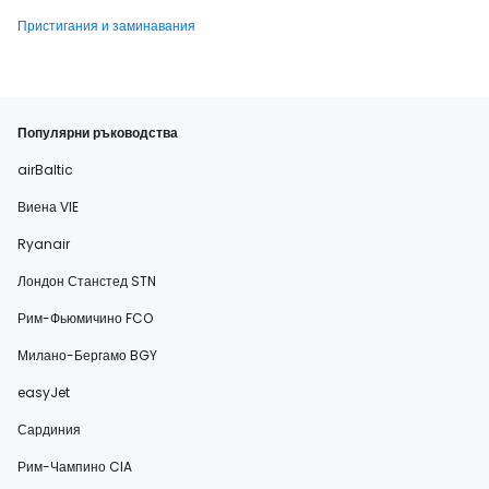
Пристигания и заминавания
Популярни ръководства
airBaltic
Виена VIE
Ryanair
Лондон Станстед STN
Рим-Фьюмичино FCO
Милано-Бергамо BGY
easyJet
Сардиния
Рим-Чампино CIA