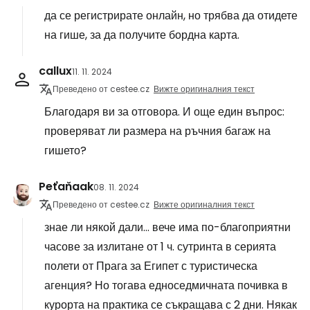
да се регистрирате онлайн, но трябва да отидете
на гише, за да получите бордна карта.
callux
11. 11. 2024
Преведено от cestee.cz
Вижте оригиналния текст
Благодаря ви за отговора. И още един въпрос:
проверяват ли размера на ръчния багаж на
гишето?
Peťaňaak
08. 11. 2024
Преведено от cestee.cz
Вижте оригиналния текст
знае ли някой дали... вече има по-благоприятни
часове за излитане от 1 ч. сутринта в серията
полети от Прага за Египет с туристическа
агенция? Но тогава едноседмичната почивка в
курорта на практика се съкращава с 2 дни. Някак