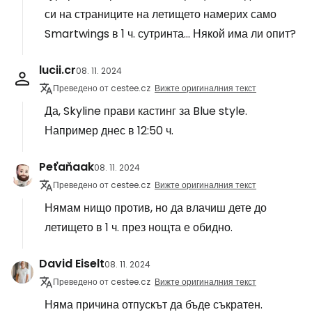
си на страниците на летището намерих само
Smartwings в 1 ч. сутринта... Някой има ли опит?
lucii.cr
08. 11. 2024
Преведено от cestee.cz
Вижте оригиналния текст
Да, Skyline прави кастинг за Blue style.
Например днес в 12:50 ч.
Peťaňaak
08. 11. 2024
Преведено от cestee.cz
Вижте оригиналния текст
Нямам нищо против, но да влачиш дете до
летището в 1 ч. през нощта е обидно.
David Eiselt
08. 11. 2024
Преведено от cestee.cz
Вижте оригиналния текст
Няма причина отпускът да бъде съкратен.