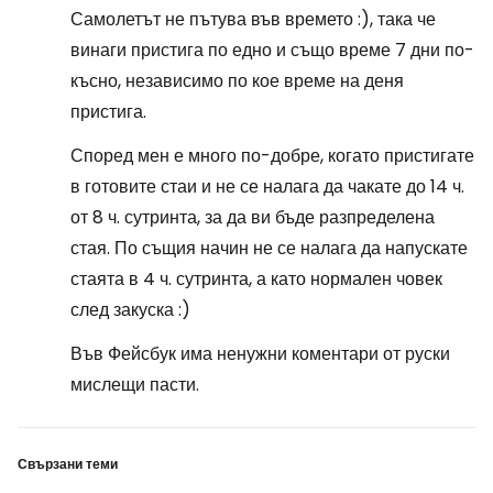
Самолетът не пътува във времето :), така че
винаги пристига по едно и също време 7 дни по-
късно, независимо по кое време на деня
пристига.
Според мен е много по-добре, когато пристигате
в готовите стаи и не се налага да чакате до 14 ч.
от 8 ч. сутринта, за да ви бъде разпределена
стая. По същия начин не се налага да напускате
стаята в 4 ч. сутринта, а като нормален човек
след закуска :)
Във Фейсбук има ненужни коментари от руски
мислещи пасти.
Свързани теми