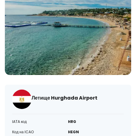
Летище Hurghada Airport
IATA код
HRG
Код на ICAO
HEGN