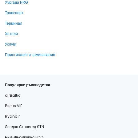
Хургада HRG
Транспорт
Терминал
Хотели
Услуги
Пристигания и заминавания
Популярни ръководства
airBaltic
Виена VIE
Ryanair
Лондон Станстед STN
Рим-Фьюмичино FCO