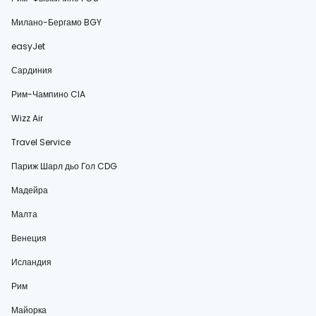
Милано-Бергамо BGY
easyJet
Сардиния
Рим-Чампино CIA
Wizz Air
Travel Service
Париж Шарл дьо Гол CDG
Мадейра
Малта
Венеция
Исландия
Рим
Майорка