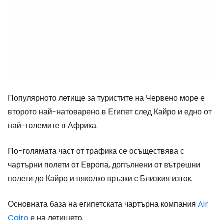
Популярното летище за туристите на Червено море е
второто най-натоварено в Египет след Кайро и едно от
най-големите в Африка.
По-голямата част от трафика се осъществява с
чартърни полети от Европа, допълнени от вътрешни
полети до Кайро и няколко връзки с Близкия изток.
Основната база на египетската чартърна компания
Air
Cairo
е на летището.