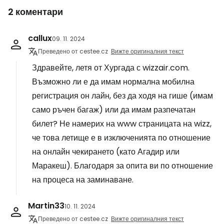
2 коментари
callux
09. 11. 2024
Преведено от cestee.cz
Вижте оригиналния текст
Здравейте, летя от Хургада с wizzair.com.
Възможно ли е да имам нормална мобилна
регистрация он лайн, без да ходя на гише (имам
само ръчен багаж) или да имам разпечатан
билет? Не намерих на www страницата на wizz,
че това летище е в изключенията по отношение
на онлайн чекирането (като Агадир или
Маракеш). Благодаря за опита ви по отношение
на процеса на заминаване.
Martin33
10. 11. 2024
Преведено от cestee.cz
Вижте оригиналния текст