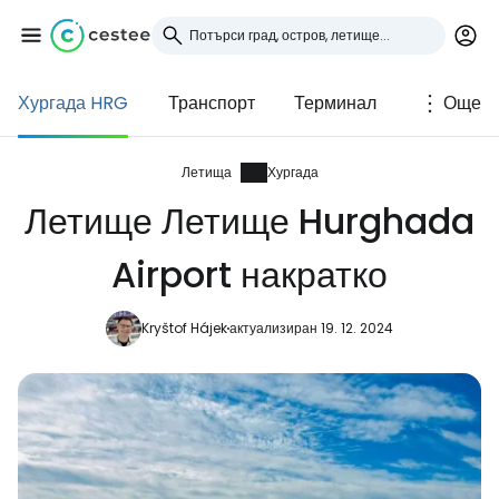
Хургада HRG
Транспорт
Терминал
Още
Влезте в Cestee
... световната общност на туристите
Летища
Хургада
Летище Летище Hurghada
Продължете с Google
Airport накратко
Kryštof Hájek
актуализиран 19. 12. 2024
Продължете с Facebook
Продължете с имейл