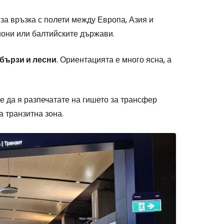
за връзка с полети между Европа, Азия и
иони или балтийските държави.
бързи и лесни
. Ориентацията е много ясна, а
е да я разпечатате на гишето за трансфер
а транзитна зона.