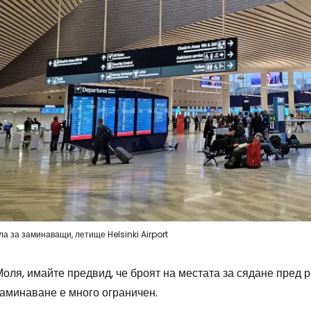
ла за заминаващи, летище Helsinki Airport
оля, имайте предвид, че броят на местата за сядане пред р
заминаване е много ограничен.