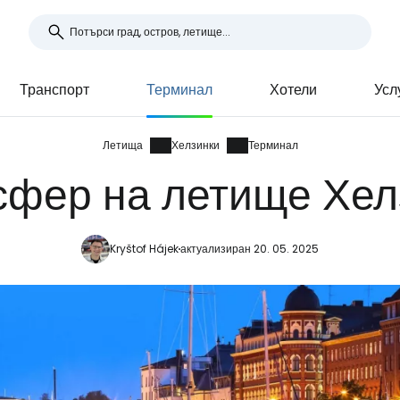
Транспорт
Терминал
Хотели
Усл
Летища
Хелзинки
Терминал
сфер на летище Хел
Kryštof Hájek
актуализиран 20. 05. 2025