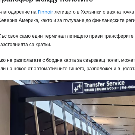
Благодарение на
Finnair
летището в Хелзинки е важна точка 
Северна Америка, както и за пътуване до финландските рег
Със своя само един терминал летището прави трансферите
азстоянията са кратки.
ко не разполагате с бордна карта за свързващ полет, может
ли на някое от автоматичните гишета, разположени в цялат