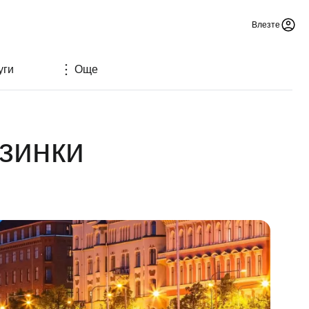
Влезте
уги
Още
зинки