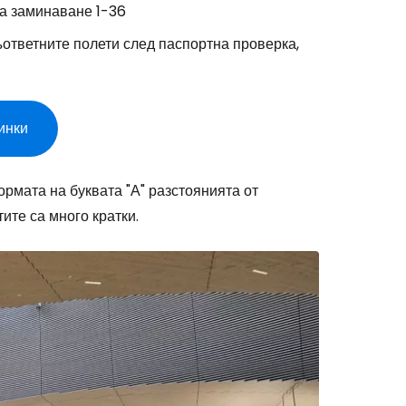
за заминаване 1-36
ъответните полети след паспортна проверка,
инки
рмата на буквата "А" разстоянията от
ите са много кратки.