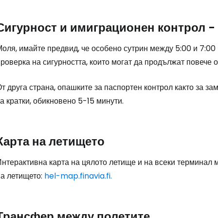
Сигурност и имиграционен контрол -
Влезте в Ce
оля, имайте предвид, че особено сутрин между 5:00 и 7:00
роверка на сигурността, които могат да продължат повече о
... световната общност на туристите
т друга страна, опашките за паспортен контрол както за з
а кратки, обикновено 5-15 минути.
Пр
Карта на летището
Про
Интерактивна карта на цялото летище и на всеки терминал
на летището:
hel-map.finavia.fi.
Про
Трансфер между полетите