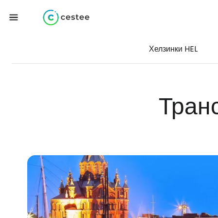
Хелзинки HEL
Тран