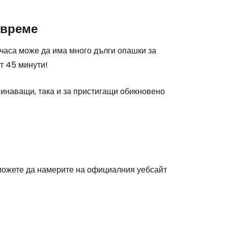
 време
stee
 часа може да има много дълги опашки за
т 45 минути!
аминаващи, така и за пристигащи обикновено
одължете с Google
дължете с Facebook
 можете да намерите на официалния уебсайт
дължете с имейл