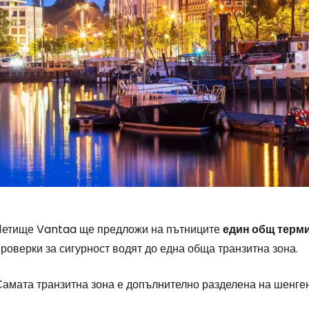
Летище Vantaa ще предложи на пътниците
един общ терми
роверки за сигурност водят до една обща транзитна зона.
Самата транзитна зона е допълнително разделена на шенген