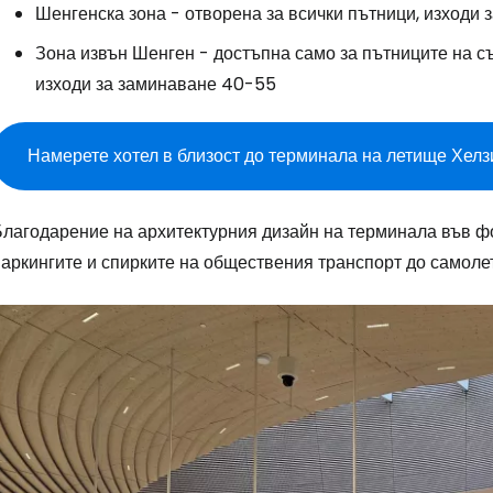
Шенгенска зона - отворена за всички пътници, изходи 
Зона извън Шенген - достъпна само за пътниците на с
изходи за заминаване 40-55
Намерете хотел в близост до терминала на летище Хелз
Благодарение на архитектурния дизайн на терминала във фо
аркингите и спирките на обществения транспорт до самолет