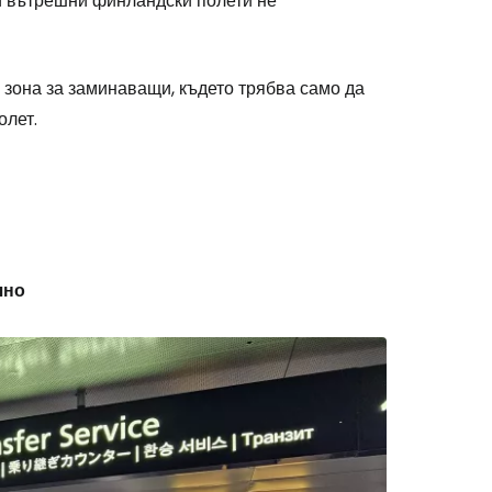
и вътрешни финландски полети не
а зона за заминаващи, където трябва само да
олет.
чно