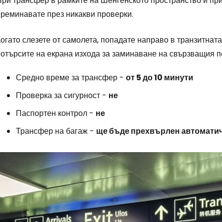
При трансфер в рамките на Шенгенското пространство и пр
преминавате през никакви проверки.
огато слезете от самолета, попадате направо в транзитнат
потърсите на екрана изхода за заминаване на свързващия п
Средно време за трансфер -
от 5 до 10 минути
Проверка за сигурност -
не
Паспортен контрол -
не
Трансфер на багаж -
ще бъде прехвърлен автомати