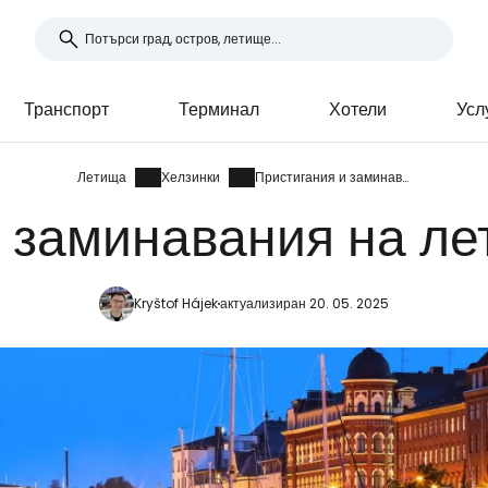
Транспорт
Терминал
Хотели
Усл
Летища
Хелзинки
Пристигания и заминавания
 заминавания на л
Kryštof Hájek
актуализиран 20. 05. 2025