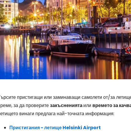
Търсите пристигащи или заминаващи самолети от/за летище
време, за да проверите
закъсненията
или
времето за качв
летището винаги предлага най-точната информация:
Пристигания - летище Helsinki Airport