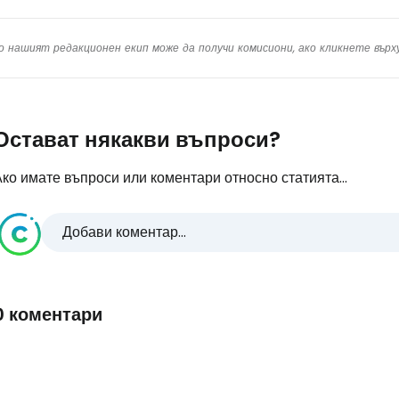
о нашият редакционен екип може да получи комисиони, ако кликнете вър
Остават някакви въпроси?
ко имате въпроси или коментари относно статията...
Добави коментар...
0 коментари