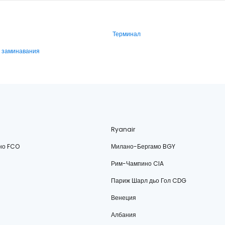
Терминал
и заминавания
Ryanair
но FCO
Милано-Бергамо BGY
Рим-Чампино CIA
Париж Шарл дьо Гол CDG
Венеция
Албания