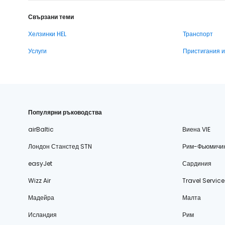
Свързани теми
Хелзинки HEL
Транспорт
Услуги
Пристигания 
Популярни ръководства
airBaltic
Виена VIE
Лондон Станстед STN
Рим-Фьюмичи
easyJet
Сардиния
Wizz Air
Travel Service
Мадейра
Малта
Исландия
Рим