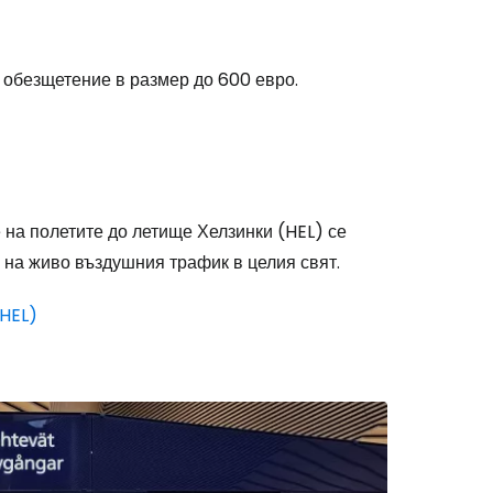
 обезщетение в размер до 600 евро.
stee
на полетите до летище Хелзинки (HEL) се
 на живо въздушния трафик в целия свят.
одължете с Google
(HEL)
дължете с Facebook
дължете с имейл