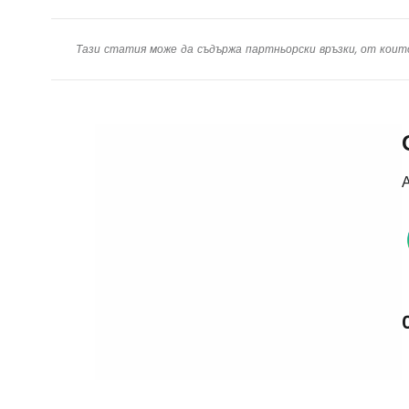
Тази статия може да съдържа партньорски връзки, от коит
А