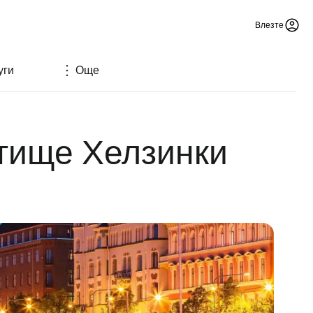
Влезте
уги
Още
етище Хелзинки