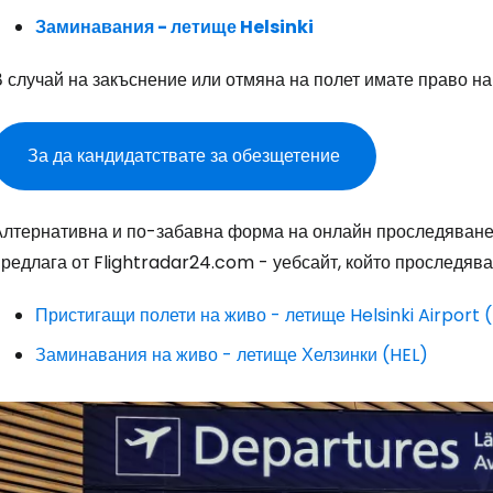
Заминавания - летище Helsinki
 случай на закъснение или отмяна на полет имате право на
Влезте в Ce
За да кандидатствате за обезщетение
Алтернативна и по-забавна форма на онлайн проследяване 
... световната общност на туристите
редлага от Flightradar24.com - уебсайт, който проследява
Пр
Пристигащи полети на живо - летище Helsinki Airport 
Заминавания на живо - летище Хелзинки (HEL)
Про
Про