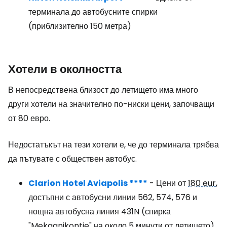
терминала до автобусните спирки
(приблизително 150 метра)
Хотели в околността
В непосредствена близост до летището има много
други хотели на значително по-ниски цени, започващи
от 80 евро.
Недостатъкът на тези хотели е, че до терминала трябва
да пътувате с обществен автобус.
Clarion Hotel Aviapolis ****
- Цени от
180 eur
,
достъпни с автобусни линии 562, 574, 576 и
нощна автобусна линия 431N (спирка
"Mekaanikontie" на около 5 минути от летището)