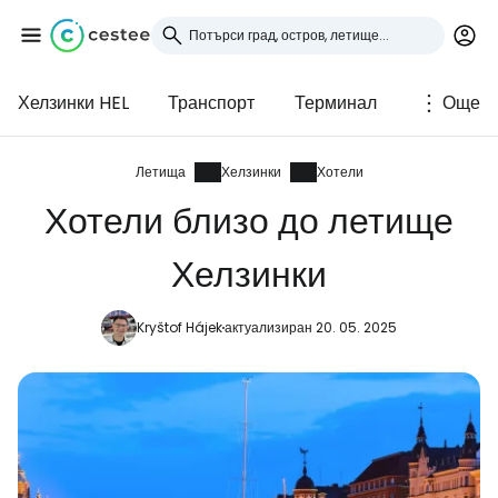
Хелзинки HEL
Транспорт
Терминал
Още
Влезте в Cestee
... световната общност на туристите
Летища
Хелзинки
Хотели
Хотели близо до летище
Продължете с Google
Хелзинки
Kryštof Hájek
актуализиран 20. 05. 2025
Продължете с Facebook
Продължете с имейл