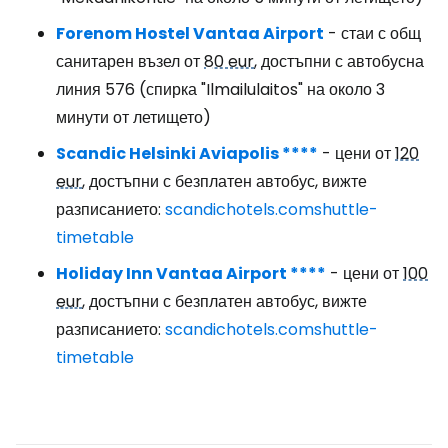
Forenom Hostel Vantaa Airport
- стаи с общ
санитарен възел от
80 eur
, достъпни с автобусна
линия 576 (спирка "Ilmailulaitos" на около 3
минути от летището)
Scandic Helsinki Aviapolis ****
- цени от
120
eur
, достъпни с безплатен автобус, вижте
разписанието:
scandichotels.comshuttle-
timetable
Holiday Inn Vantaa Airport ****
- цени от
100
eur
, достъпни с безплатен автобус, вижте
разписанието:
scandichotels.comshuttle-
timetable