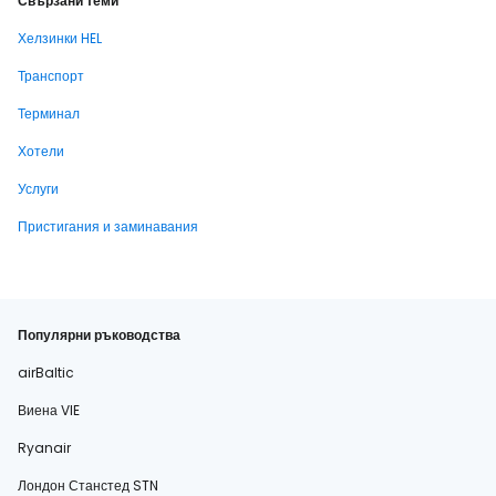
Свързани теми
Хелзинки HEL
Транспорт
Терминал
Хотели
Услуги
Пристигания и заминавания
Популярни ръководства
airBaltic
Виена VIE
Ryanair
Лондон Станстед STN