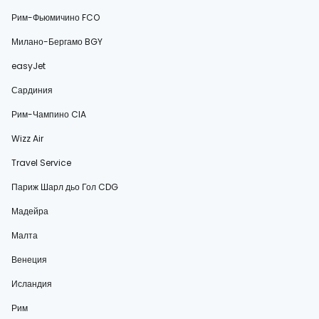
Рим-Фьюмичино FCO
Милано-Бергамо BGY
easyJet
Сардиния
Рим-Чампино CIA
Wizz Air
Travel Service
Париж Шарл дьо Гол CDG
Мадейра
Малта
Венеция
Исландия
Рим