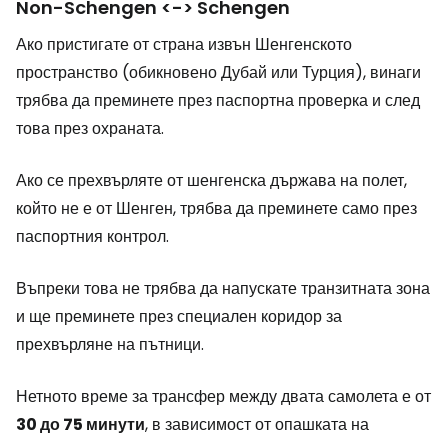
Non-Schengen <-> Schengen
Ако пристигате от страна извън Шенгенското
пространство (обикновено Дубай или Турция), винаги
трябва да преминете през паспортна проверка и след
това през охраната.
Ако се прехвърляте от шенгенска държава на полет,
който не е от Шенген, трябва да преминете само през
паспортния контрол.
Въпреки това не трябва да напускате транзитната зона
и ще преминете през специален коридор за
прехвърляне на пътници.
Нетното време за трансфер между двата самолета е от
30 до 75 минути
, в зависимост от опашката на