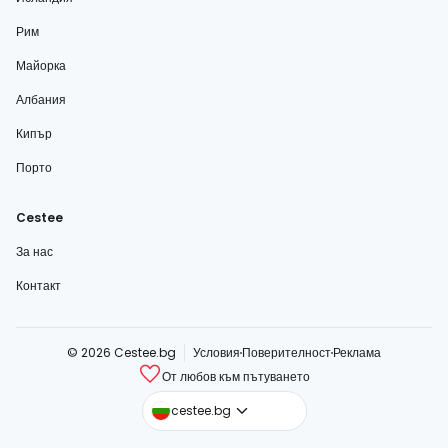
Рим
Майорка
Албания
Кипър
Порто
Cestee
За нас
Контакт
© 2026 Cestee.bg
Условия
Поверителност
Реклама
От любов към пътуването
cestee.com
cestee.bg
cestee.sk