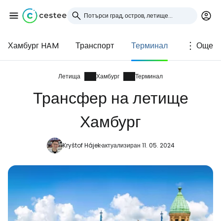
Хамбург HAM
Транспорт
Терминал
Още
Влезте в Cestee
... световната общност на туристите
Летища
Хамбург
Терминал
Трансфер на летище
Продължете с Google
Хамбург
Kryštof Hájek
актуализиран 11. 05. 2024
Продължете с Facebook
Продължете с имейл