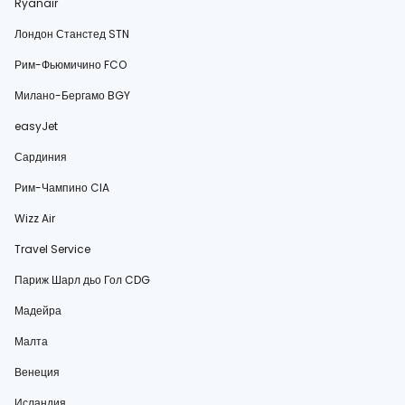
Ryanair
Лондон Станстед STN
Рим-Фьюмичино FCO
Милано-Бергамо BGY
easyJet
Сардиния
Рим-Чампино CIA
Wizz Air
Travel Service
Париж Шарл дьо Гол CDG
Мадейра
Малта
Венеция
Исландия